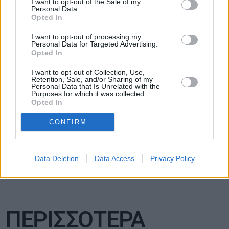
I want to opt-out of the Sale of my
Personal Data.
Opted In
I want to opt-out of processing my
Personal Data for Targeted Advertising.
Opted In
I want to opt-out of Collection, Use,
Retention, Sale, and/or Sharing of my
Personal Data that Is Unrelated with the
Purposes for which it was collected.
Opted In
CONFIRM
Συναγερμός στον αέρα: Απειλή για εκρηκτικό
Data Deletion
Data Access
Privacy Policy
μηχανισμό σε αεροσκάφος της Turkish Airlines
ΠΕΡΙΣΣΟΤΕΡΑ