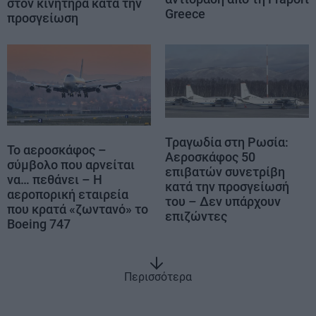
στον κινητήρα κατά την
Greece
προσγείωση
Τραγωδία στη Ρωσία:
Το αεροσκάφος –
Αεροσκάφος 50
σύμβολο που αρνείται
επιβατών συνετρίβη
να… πεθάνει – Η
κατά την προσγείωσή
αεροπορική εταιρεία
του – Δεν υπάρχουν
που κρατά «ζωντανό» το
επιζώντες
Boeing 747
Περισσότερα