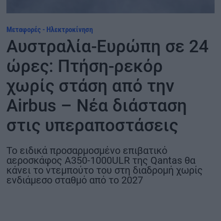
ΟΙΚΟΝΟΜΙΑ - ΕΠΙΧΕΙΡΗΣΕΙΣ
Μεταφορές - Ηλεκτροκίνηση
Αυστραλία-Ευρώπη σε 24
MY PROPERTY
ώρες: Πτήση-ρεκόρ
ΚΑΡΑΜΠΟΛΕΣ
χωρίς στάση από την
Airbus – Νέα διάσταση
ΟΡΟΙ ΧΡΗΣΗΣ
στις υπεραποστάσεις
ΕΠΙΚΟΙΝΩΝΙΑ
ΤΑΥΤΟΤΗΤΑ
Το ειδικά προσαρμοσμένο επιβατικό
αεροσκάφος A350-1000ULR της Qantas θα
κάνει το ντεμπούτο του στη διαδρομή χωρίς
ενδιάμεσο σταθμό από το 2027