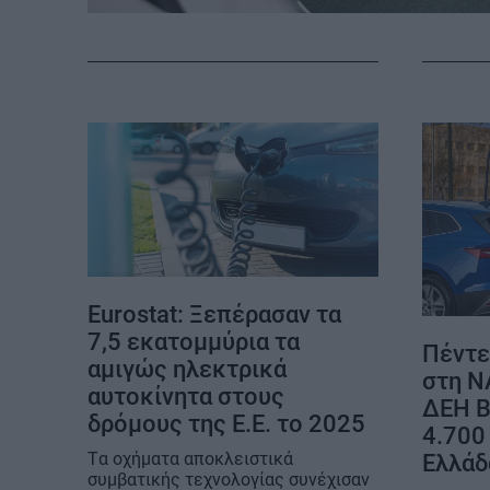
ΚΑΡΑΜΠΟΛΕΣ
Eurostat: Ξεπέρασαν τα
7,5 εκατομμύρια τα
Πέντε
αμιγώς ηλεκτρικά
στη Ν
αυτοκίνητα στους
ΔΕΗ B
δρόμους της Ε.Ε. το 2025
4.700
Tα οχήματα αποκλειστικά
Ελλάδ
συμβατικής τεχνολογίας συνέχισαν