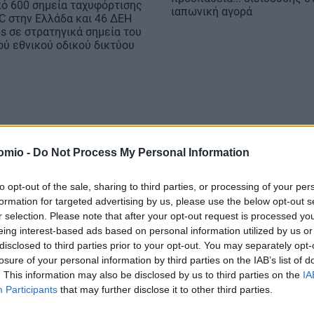
ό 600 σημεία ταχυφόρτισης
ιαπωνική αγορά
 στην Ελλάδα και 46 ΔΕΗ
bs σε στρατηγικά σημεία του
ού εθνικού οδικού δικτύου
omio -
Do Not Process My Personal Information
to opt-out of the sale, sharing to third parties, or processing of your per
formation for targeted advertising by us, please use the below opt-out s
r selection. Please note that after your opt-out request is processed y
eing interest-based ads based on personal information utilized by us or
disclosed to third parties prior to your opt-out. You may separately opt-
losure of your personal information by third parties on the IAB’s list of
. This information may also be disclosed by us to third parties on the
IA
Participants
that may further disclose it to other third parties.