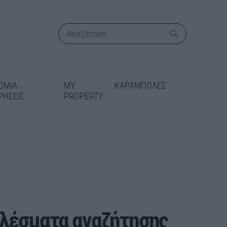
ΟΜΙΑ -
MY
ΚΑΡΑΜΠΟΛΕΣ
ΡΗΣΕΙΣ
PROPERTY
ΠΕΡΙΣΣΟΤΕΡΑ
ικατάσταση
λέσματα αναζήτησης
 στις Γραμμές
δίδεται 5