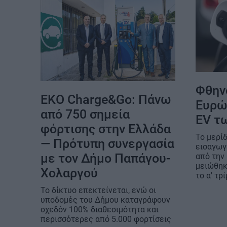
Φθην
EKO Charge&Go: Πάνω
Ευρώ
από 750 σημεία
EV τ
φόρτισης στην Ελλάδα
Το μερί
— Πρότυπη συνεργασία
εισαγωγ
με τον Δήμο Παπάγου-
από την
μειώθηκ
Χολαργού
το α' τρ
Το δίκτυο επεκτείνεται, ενώ οι
υποδομές του Δήμου καταγράφουν
σχεδόν 100% διαθεσιμότητα και
περισσότερες από 5.000 φορτίσεις