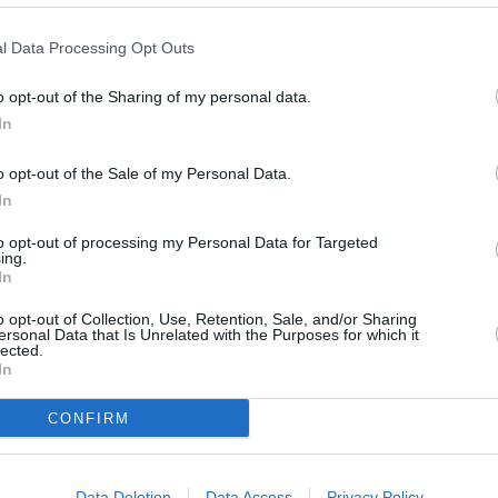
ταξί: Η Tesla
l Data Processing Opt Outs
νει… τα δίχτυα
ε δυο νέες πόλεις
o opt-out of the Sharing of my personal data.
Φλόριντα
In
γή των πόλεων δεν γίνεται
o opt-out of the Sale of my Personal Data.
 αφού επιλέγονται περιοχές
In
δυάζουν τουρισμό, έντονη
ινητικότητα και σχετικά
to opt-out of processing my Personal Data for Targeted
 ρυθμιστικό περιβάλλον
ing.
In
o opt-out of Collection, Use, Retention, Sale, and/or Sharing
ersonal Data that Is Unrelated with the Purposes for which it
lected.
In
CONFIRM
Data Deletion
Data Access
Privacy Policy