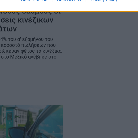
κό: Απτόητες από
νέους δασμούς οι
σεις κινέζικων
άτων
14% του α' εξαμήνου του
ο ποσοστό πωλήσεων που
σώπευαν φέτος τα κινέζικα
 στο Μεξικό ανέβηκε στο