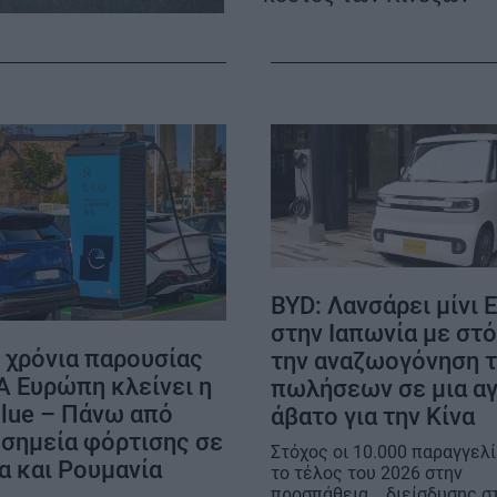
ΟΡΟΙ ΧΡΗΣΗΣ
BYD: Λανσάρει μίνι 
στην Ιαπωνία με στ
 χρόνια παρουσίας
την αναζωογόνηση 
Α Ευρώπη κλείνει η
πωλήσεων σε μια α
lue – Πάνω από
άβατο για την Κίνα
 σημεία φόρτισης σε
Στόχος οι 10.000 παραγγελί
α και Ρουμανία
το τέλος του 2026 στην
προσπάθεια... διείσδυσης σ