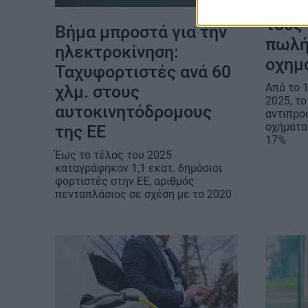
Μεξι
τους 
Βήμα μπροστά για την
πωλή
ηλεκτροκίνηση:
οχημ
Ταχυφορτιστές ανά 60
Από το 
χλμ. στους
2025, τ
αυτοκινητόδρομους
αντιπρο
οχήματα
της ΕΕ
17%
Έως το τέλος του 2025
καταγράφηκαν 1,1 εκατ. δημόσιοι
φορτιστές στην ΕΕ, αριθμός
πενταπλάσιος σε σχέση με το 2020