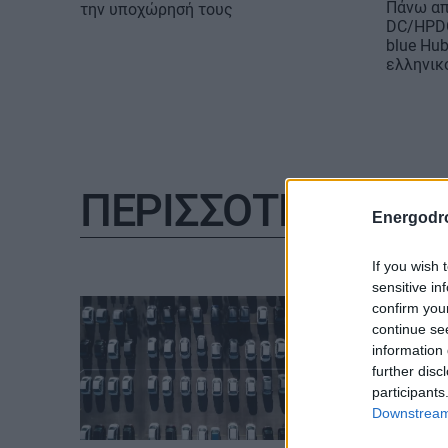
Πάνω απ
την υποχώρησή τους
DC/HPDC
blue Hu
ελληνικ
ΠΕΡΙΣΣΟΤΕΡΑ
Energodr
If you wish 
sensitive in
confirm you
continue se
information 
further disc
participants
Downstream 