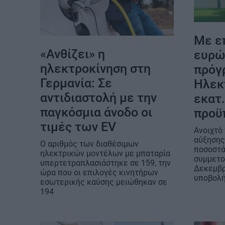
Με ε
«Ανθίζει» η
ευρώ
ηλεκτροκίνηση στη
πρόγ
Γερμανία: Σε
Ηλεκτ
αντιδιαστολή με την
εκατ
παγκόσμια άνοδο οι
προϋ
τιμές των EV
Ανοιχτό
αύξησης
O αριθμός των διαθέσιμων
ποσοστά
ηλεκτρικών μοντέλων με μπαταρία
συμμετο
υπερτετραπλασιάστηκε σε 159, την
Δεκεμβρ
ώρα που οι επιλογές κινητήρων
υποβολή
εσωτερικής καύσης μειώθηκαν σε
194