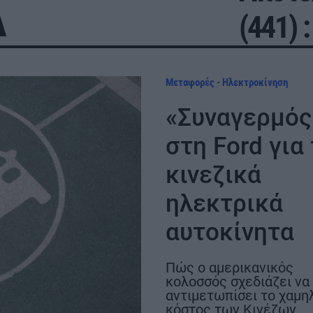
Α
μήνες νωρίτε
στα 22 χλμ.
(441) :
Μεταφορές - Ηλεκτροκίνηση
«Συναγερμός
στη Ford για
κινεζικά
ΣΗ
ηλεκτρικά
αυτοκίνητα
Πώς ο αμερικανικός
κολοσσός σχεδιάζει να
αντιμετωπίσει το χαμη
κόστος των Κινέζων