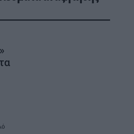
ρα
»
 τα
λό