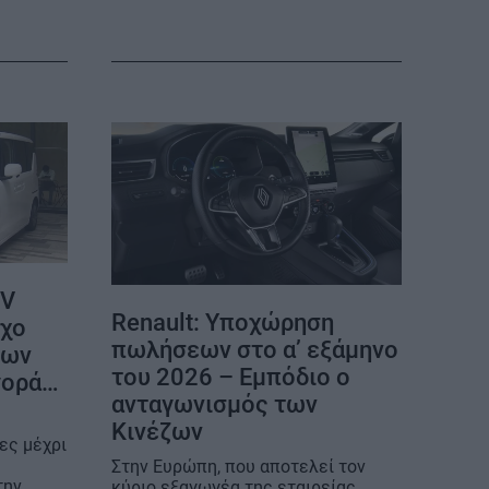
ΕΠΙΚΟΙΝΩΝΙΑ
ΤΑΥΤΟΤΗΤΑ
EV
Renault: Υποχώρηση
όχο
πωλήσεων στο α’ εξάμηνο
των
του 2026 – Εμπόδιο ο
γορά…
ανταγωνισμός των
Κινέζων
ες μέχρι
Στην Ευρώπη, που αποτελεί τον
την
κύριο εξαγωγέα της εταιρείας