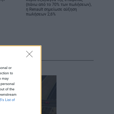
(πάνω από το 70% των πωλήσεων),
η Renault σημείωσε αύξηση
πωλήσεων 2,6%
sonal or
ection to
ou may
 personal
out of the
 downstream
B’s List of