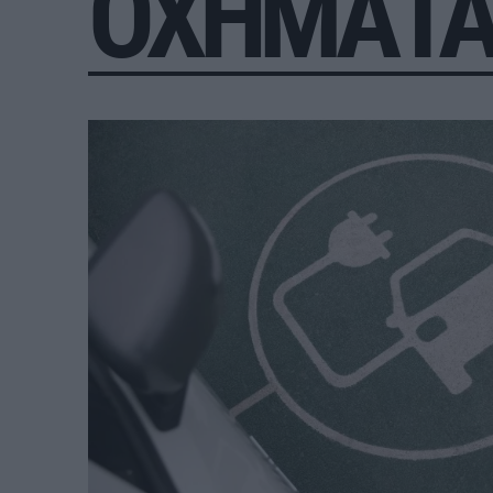
ΟΧΗΜΑΤ
Σεπτεμβρίου
– Αμετάβλητο το
χρονοδιάγραμμα για το 2032
REAL ESTATE
ΠΕΡΙΒΑΛΛΟΝ
ΕΝΕΡΓΕΙΑ
ΜΕΤΑΦΟΡΕΣ - ΗΛΕΚΤΡΟΚΙΝΗ
ΨΗΦΙΑΚΟΣ ΚΟΣΜΟΣ
ΟΙΚΟΝΟΜΙΑ - ΕΠΙΧΕΙΡΗΣΕΙΣ
MY PROPERTY