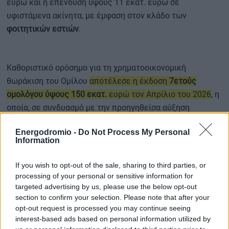
ευρώ και η επένδυση ύψους 11 εκατ. ευρώ σε
υφιστάμενα ακίνητα, με έμφαση στον κλάδο των
φοιτητικών εστιών
.
Καθοριστικό ορόσημο για τη χρηματοοικονομική
θωράκιση του Ομίλου
αποτέλεσε η έκδοση
7ετούς
ομολόγου ύψους 150 εκατ.
ευρώ τον Απρίλιο του 2026
, η
οποία, σε συνδυασμό με την προηγηθείσα αύξηση
μετοχικού κεφαλαίου ύψους 40 εκατ. ευρώ, παρέχει την
Energodromio -
Do Not Process My Personal
απαραίτητη ρευστότητα για τη μελλοντική ανάπτυξη.
Information
If you wish to opt-out of the sale, sharing to third parties, or
Προοπτικές και μερισματική πολιτική
processing of your personal or sensitive information for
targeted advertising by us, please use the below opt-out
section to confirm your selection. Please note that after your
Στρατηγική προτεραιότητα παραμένουν οι κλάδοι των
opt-out request is processed you may continue seeing
ξενοδοχείων και της φοιτητικής κατοικίας, καθώς και η
interest-based ads based on personal information utilized by
επιλεκτική συμμετοχή σε έργα ανάπλασης (re-