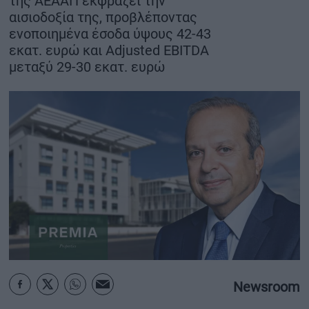
της ΑΕΑΑΠ εκφράζει την
αισιοδοξία της, προβλέποντας
ΟΙΚΟΝΟΜΙΑ - ΕΠΙΧΕΙΡΗΣΕΙΣ
ενοποιημένα έσοδα ύψους 42-43
εκατ. ευρώ και Adjusted EBITDA
MY PROPERTY
μεταξύ 29-30 εκατ. ευρώ
ΚΑΡΑΜΠΟΛΕΣ
ΟΡΟΙ ΧΡΗΣΗΣ
ΕΠΙΚΟΙΝΩΝΙΑ
ΤΑΥΤΟΤΗΤΑ
Newsroom