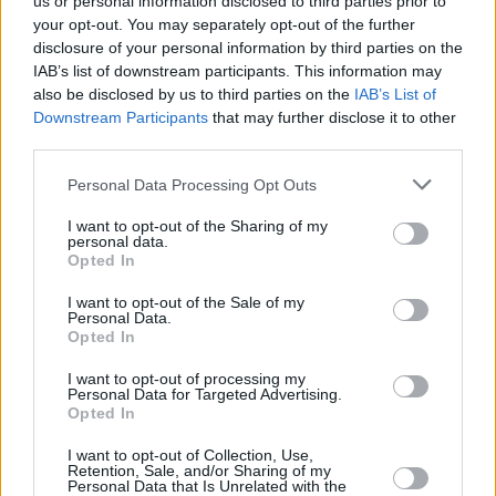
us or personal information disclosed to third parties prior to
development) για την επίτευξη υπεραξιών.
your opt-out. You may separately opt-out of the further
disclosure of your personal information by third parties on the
IAB’s list of downstream participants. This information may
Για το σύνολο του 2026, η διοίκηση της PREMIA εκφράζει
also be disclosed by us to third parties on the
IAB’s List of
την αισιοδοξία της, προβλέποντας ενοποιημένα έσοδα
Downstream Participants
that may further disclose it to other
ύψους
42-43 εκατ.
ευρώ και λειτουργική κερδοφορία
third parties.
(Adjusted EBITDA) μεταξύ
29-30 εκατ.
ευρώ.
Personal Data Processing Opt Outs
Παράλληλα, η Εταιρεία επιβεβαιώνει τη δέσμευσή της
I want to opt-out of the Sharing of my
personal data.
προς τους μετόχους, με τη διοίκηση να εισηγείται στην
Opted In
επικείμενη Γενική Συνέλευση της 27ης Μαΐου τη
διανομή
I want to opt-out of the Sale of my
μερίσματος ύψους €0,06 ανά μετοχή
.
Personal Data.
Opted In
Περισσότερες ειδήσεις
I want to opt-out of processing my
Personal Data for Targeted Advertising.
Opted In
Επιταχύνει την υλοποίηση των επενδύσεών της η Premia
Properties – «Κυνηγά» αξία χαρτοφυλακίου 1 δισ. ευρώ το
I want to opt-out of Collection, Use,
Retention, Sale, and/or Sharing of my
2026
Personal Data that Is Unrelated with the