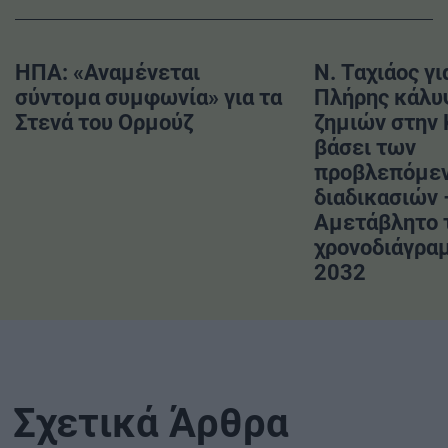
ΗΠΑ: «Αναμένεται
Ν. Ταχιάος γι
σύντομα συμφωνία» για τα
Πλήρης κάλυ
Στενά του Ορμούζ
ζημιών στην
βάσει των
προβλεπόμε
διαδικασιών 
Αμετάβλητο 
χρονοδιάγραμ
2032
Σχετικά Άρθρα