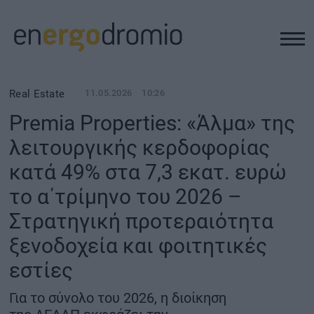
ΥΠΟΔΟΜΕΣ
Real Estate
11.05.2026
10:26
Premia Properties: «Άλμα» της
REAL ESTATE
λειτουργικής κερδοφορίας
κατά 49% στα 7,3 εκατ. ευρώ
ΠΕΡΙΒΑΛΛΟΝ
το α΄τρίμηνο του 2026 –
ΕΝΕΡΓΕΙΑ
Στρατηγική προτεραιότητα
ξενοδοχεία και φοιτητικές
ΜΕΤΑΦΟΡΕΣ - ΗΛΕΚΤΡΟΚΙΝΗΣΗ
εστίες
ΨΗΦΙΑΚΟΣ ΚΟΣΜΟΣ
Για το σύνολο του 2026, η διοίκηση