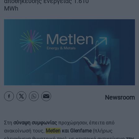
αποθήκευσης ενέργειας 1.610
MWh
ΟΙΚΟΝΟΜΙΑ - ΕΠΙΧΕΙΡΗΣΕΙΣ
MY PROPERTY
ΚΑΡΑΜΠΟΛΕΣ
ΟΡΟΙ ΧΡΗΣΗΣ
ΕΠΙΚΟΙΝΩΝΙΑ
ΤΑΥΤΟΤΗΤΑ
Newsroom
Στη
σύναψη συμφωνίας
προχώρησαν, έπειτα από
ανακοίνωσή τους,
Metlen
και Glenfarne
(πλήρως
ελεγχόμενη θυγατρική της), με κεντρικό αντικείμενο
την