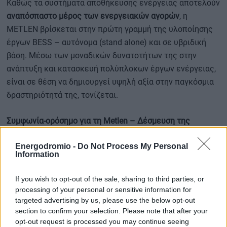
Καθώς τα συστήματα αποθήκευσης ενέργειας αποτελούν
αναπόσπαστο μέρος των ενεργειακών αγορών
, η
METLEN βρίσκεται στην πρώτη γραμμή της υλοποίησης
έργων BESS – αυτόνομα (stand alone) και σε υβριδική
βάση. Μέσω των μοναδικών δυνατοτήτων της στην
ανάπτυξη και κατασκευή πολύπλοκων έργων ενέργειας,
είναι σε θέση να δημιουργεί υψηλή αξία στην παγκόσμια
δραστηριότητά της, τονίζεται.
Συμφωνία-ορόσημο για τη Metlen – Δέσμευση της
Glenfarne να επεκτείνει περαιτέρω την παρουσία της
Energodromio -
Do Not Process My Personal
στον τομέα των ΑΠΕ Χιλής
Information
If you wish to opt-out of the sale, sharing to third parties, or
Σχολιάζοντας αυτήν τη σημαντική συμφωνία, ο Πρόεδρος
processing of your personal or sensitive information for
και Διευθύνων Σύμβουλος της METLEN, Ευάγγελος
targeted advertising by us, please use the below opt-out
section to confirm your selection. Please note that after your
Μυτιληναίος, δήλωσε: «Πρόκειται για μια συμφωνία
opt-out request is processed you may continue seeing
ορόσημο για τη METLEN, καθώς δίνουμε ώθηση στην