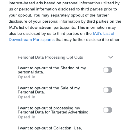
interest-based ads based on personal information utilized by
περαιτέρω ανάπτυξη της M Renewables. Έχοντας
us or personal information disclosed to third parties prior to
διαβλέψει τη δυναμική της αγοράς ανανεώσιμων πηγών
your opt-out. You may separately opt-out of the further
ενέργειας της Χιλής από το 2020 αντιμετωπίσαμε με
disclosure of your personal information by third parties on the
IAB’s list of downstream participants. This information may
επιτυχία τις προκλήσεις της αγοράς. Έτσι, έχουμε –
also be disclosed by us to third parties on the
IAB’s List of
εμπορικά και χρηματοοικονομικά – αναπτύξει και
Downstream Participants
that may further disclose it to other
κατασκευάσει αυτά τα έργα με τα πλέον υψηλά πρότυπα.
third parties.
Personal Data Processing Opt Outs
Η συμφωνία αυτή ενισχύει τη σχέση μας με τη Glenfarne
στον κλάδο των ανανεώσιμων πηγών ενέργειας, ενώ
I want to opt-out of the Sharing of my
personal data.
δημιουργεί τις βάσεις για περαιτέρω ενίσχυση της
Opted In
συνεργασίας σε άλλους τομείς κοινού ενδιαφέροντος.
I want to opt-out of the Sale of my
Επιπλέον, επιτρέπει στην METLEN να κατευθύνει
Personal Data.
κεφάλαια, δημιουργώντας αξία, σε ένα απαιτητικό
Opted In
περιβάλλον, ενισχύοντας την υλοποίηση του
I want to opt-out of processing my
προγράμματος Asset Rotation».
Personal Data for Targeted Advertising.
Opted In
Ο Brendan Duval, Ιδρυτής και Διευθύνων Σύμβουλος της
I want to opt-out of Collection, Use,