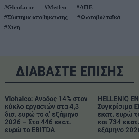
#Glenfarne
#Metlen
#ΑΠΕ
#Σύστημα αποθήκευσης
#Φωτοβολταϊκά
#Χιλή
ΔΙΑΒΑΣΤΕ ΕΠΙΣΗΣ
Viohalco: Άνοδος 14% στον
HELLENiQ EN
κύκλο εργασιών στα 4,3
Συγκρίσιμα 
δισ. ευρώ το α’ εξάμηνο
εκατ. ευρώ το
2026 – Στα 446 εκατ.
και 734 εκατ.
ευρώ το EBITDA
εξάμηνο 202