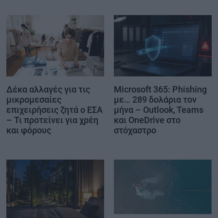
Δέκα αλλαγές για τις
Microsoft 365: Phishing
μικρομεσαίες
με… 289 δολάρια τον
επιχειρήσεις ζητά ο ΕΣΑ
μήνα – Outlook, Teams
– Τι προτείνει για χρέη
και OneDrive στο
και φόρους
στόχαστρο