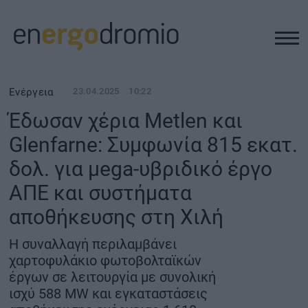
ΥΠΟΔΟΜΕΣ
Ενέργεια
23.04.2025
10:22
Έδωσαν χέρια Metlen και
REAL ESTATE
Glenfarne: Συμφωνία 815 εκατ.
δολ. για μega-υβριδικό έργο
ΠΕΡΙΒΑΛΛΟΝ
ΑΠΕ και συστήματα
ΕΝΕΡΓΕΙΑ
αποθήκευσης στη Χιλή
Η συναλλαγή περιλαμβάνει
ΜΕΤΑΦΟΡΕΣ - ΗΛΕΚΤΡΟΚΙΝΗΣΗ
χαρτοφυλάκιο φωτοβολταϊκών
έργων σε λειτουργία με συνολική
ΨΗΦΙΑΚΟΣ ΚΟΣΜΟΣ
ισχύ 588 MW και εγκαταστάσεις