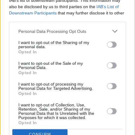
IAB’s list of downstream participants. This information may
also be disclosed by us to third parties on the
IAB’s List of
Downstream Participants
that may further disclose it to other
third parties.
«Κλείδωσαν» οι 37
Τρεις νέοι λέβητες
υποτροφίες της
Personal Data Processing Opt Outs
«θωρακίζουν» την
HELLENiQ ENERGY –
Τηλεθέρμανση Κοζάνης
Δείτε τα αποτελέσματα
I want to opt-out of the Sharing of my
ενόψει χειμώνα με
personal data.
πλήρη χρηματοδότηση
Opted In
από τη ΔΕΗ
I want to opt-out of the Sale of my
Personal Data.
Opted In
I want to opt-out of processing my
Personal Data for Targeted Advertising.
Opted In
I want to opt-out of Collection, Use,
Retention, Sale, and/or Sharing of my
Personal Data that Is Unrelated with the
Purposes for which it was collected.
Φοιτητικό στεγαστικό
ΔΕΗ: Με σύμβουλο τη
Opted In
επίδομα: «Ανάσα» έως
Deloitte το deal για
2.500 ευρώ για 1.120
277,3 MW ΑΠΕ στην
CONFIRM