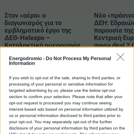
ΟΙΚΟΝΟΜΙΑ - ΕΠΙΧΕΙΡΗΣΕΙΣ
Στον «αέρα» ο
Νέο «πράσινο
διαγωνισμός για το
ΔΕΗ: Εδραιών
MY PROPERTY
εμβληματικό έργο της
παρουσία της
ΔΕΘ-Helexpo –
Κεντρική Ευ
ΚΑΡΑΜΠΟΛΕΣ
Καταληκτική ημερομηνία
mega deal 2
η 21η Σεπτεμβρίου
Energodromio -
Do Not Process My Personal
Information
ΟΡΟΙ ΧΡΗΣΗΣ
If you wish to opt-out of the sale, sharing to third parties, or
ΕΠΙΚΟΙΝΩΝΙΑ
processing of your personal or sensitive information for
ΤΑΥΤΟΤΗΤΑ
targeted advertising by us, please use the below opt-out
Σχετικά Άρθρα
section to confirm your selection. Please note that after your
opt-out request is processed you may continue seeing
interest-based ads based on personal information utilized by
us or personal information disclosed to third parties prior to
your opt-out. You may separately opt-out of the further
disclosure of your personal information by third parties on the