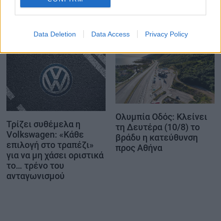
φοιτητές – Οι πέντε
Πολωνία
πόλεις που αφορά
Data Deletion
Data Access
Privacy Policy
Ολυμπία Οδός: Κλείνει
Τρίζει συθέμελα η
τη Δευτέρα (10/8) το
Volkswagen: «Κάθε
βράδυ η κατεύθυνση
επιλογή στο τραπέζι»
προς Αθήνα
για να μη χάσει οριστικά
το… τρένο του
ανταγωνισμού