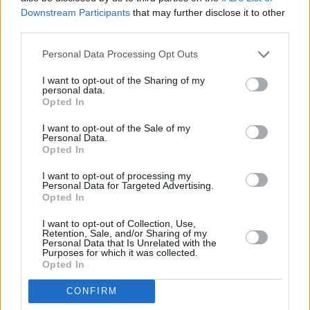
συνολικής ισχύος
26 GW
.
Downstream Participants
that may further disclose it to other
third parties.
Η
Masdar
, η οποία δραστηριοποιείται στην αμερικανική
Personal Data Processing Opt Outs
αγορά από το
2019
, έχει επενδύσει μέχρι σήμερα αρκετά
δισεκατομμύρια δολάρια στις Ηνωμένες Πολιτείες και
I want to opt-out of the Sharing of my
personal data.
σχεδιάζει την ανάπτυξη χαρτοφυλακίου έργων καθαρής
Opted In
ενέργειας ισχύος έως
25 GW
μέσα στην επόμενη
I want to opt-out of the Sale of my
δεκαετία.
Personal Data.
Opted In
Περισσότερες ειδήσεις
I want to opt-out of processing my
Personal Data for Targeted Advertising.
Opted In
Στο επίκεντρο της συνάντησης ΥΠΕΝ – Masdar το
εμβληματικό έργο αντλησιοταμίευσης στην Αμφιλοχία
I want to opt-out of Collection, Use,
Retention, Sale, and/or Sharing of my
Personal Data that Is Unrelated with the
Purposes for which it was collected.
Κόμβος ανάπτυξης για τη Masdar η Τέρνα Ενεργειακή
Opted In
στην Ανατολική Ευρώπη – Το ευρωπαϊκό «στοίχημα» για
την αποθήκευση ενέργειας
CONFIRM