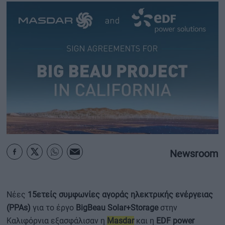
ΟΙΚΟΝΟΜΙΑ - ΕΠΙΧΕΙΡΗΣΕΙΣ
MY PROPERTY
ΚΑΡΑΜΠΟΛΕΣ
ΟΡΟΙ ΧΡΗΣΗΣ
ΕΠΙΚΟΙΝΩΝΙΑ
ΤΑΥΤΟΤΗΤΑ
Newsroom
Νέες
15ετείς συμφωνίες αγοράς ηλεκτρικής ενέργειας
(PPAs)
για το έργο
BigBeau Solar+Storage
στην
Καλιφόρνια εξασφάλισαν η
Masdar
και η
EDF power