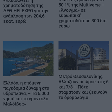
«Κλειδώνει» η
50,1% της Multiverse –
χρηματοδότηση της
«Άνοιγμα» σε
ΔΕΘ-HELEXPO για την
ευρωπαϊκή
ανάπλαση των 204,6
χρηματοδότηση 300 δισ.
εκατ. ευρώ
ευρώ
Μετρό Θεσσαλονίκης:
Αλλάζουν οι ώρες στις 6
Ελλάδα, η επόμενη
και 7/8 – Πότε
παγκόσμια δύναμη στα
σταματούν και ξεκινούν
υδροπλάνα; – Τα 6.000
τα δρομολόγια
νησιά και το «μοντέλο
Μαλδίβες»