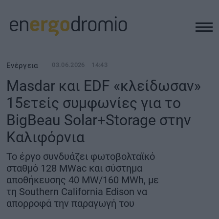
ΥΠΟΔΟΜΕΣ
Ενέργεια
03.06.2026
14:43
Masdar και EDF «κλείδωσαν»
REAL ESTATE
15ετείς συμφωνίες για το
BigBeau Solar+Storage στην
ΠΕΡΙΒΑΛΛΟΝ
Καλιφόρνια
ΕΝΕΡΓΕΙΑ
Το έργο συνδυάζει φωτοβολταϊκό
σταθμό 128 MWac και σύστημα
ΜΕΤΑΦΟΡΕΣ - ΗΛΕΚΤΡΟΚΙΝΗΣΗ
αποθήκευσης 40 MW/160 MWh, με
τη Southern California Edison να
απορροφά την παραγωγή του
ΨΗΦΙΑΚΟΣ ΚΟΣΜΟΣ