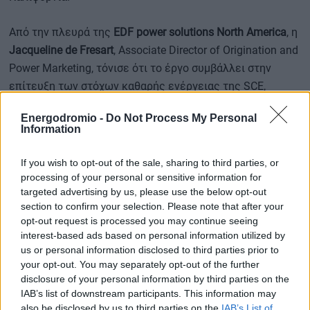
Από την πλευρά της
EDF power solutions North America
, η
Jacqueline de Fresart
, Associate Director of Origination and
Power Marketing, τόνισε ότι το έργο συμβάλλει στην
επίτευξη των στόχων καθαρής ενέργειας της SCE,
παρέχοντας αξιόπιστη και αποδοτική ηλεκτροπαραγωγή
Energodromio -
Do Not Process My Personal
από μια εγκατάσταση που βρίσκεται ήδη σε πλήρη
Information
λειτουργία.
If you wish to opt-out of the sale, sharing to third parties, or
processing of your personal or sensitive information for
Σχέδια για χαρτοφυλάκιο 25 GW στις ΗΠΑ
targeted advertising by us, please use the below opt-out
section to confirm your selection. Please note that after your
opt-out request is processed you may continue seeing
Η
EDF power solutions
συγκαταλέγεται στους
interest-based ads based on personal information utilized by
μεγαλύτερους αναπτυξιακούς φορείς έργων
us or personal information disclosed to third parties prior to
ανανεώσιμων πηγών ενέργειας στη Βόρεια Αμερική,
your opt-out. You may separately opt-out of the further
disclosure of your personal information by third parties on the
διαθέτοντας εμπειρία άνω των
35 ετών
και έργα
IAB’s list of downstream participants. This information may
αιολικής ενέργειας, φωτοβολταϊκών και αποθήκευσης
also be disclosed by us to third parties on the
IAB’s List of