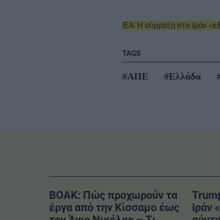
IEA: Η σύρραξη στο Ιράν «
TAGS
#ΑΠΕ
#Ελλάδα
ΒΟΑΚ: Πώς προχωρούν τα
Trump
έργα από την Κίσσαμο έως
Ιράν 
τον Άγιο Νικόλαο – Tι
σύντ