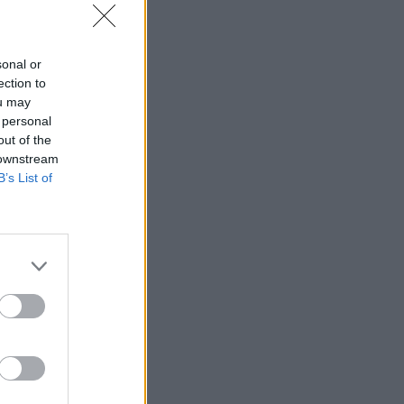
sonal or
ection to
ou may
 personal
out of the
 downstream
B’s List of