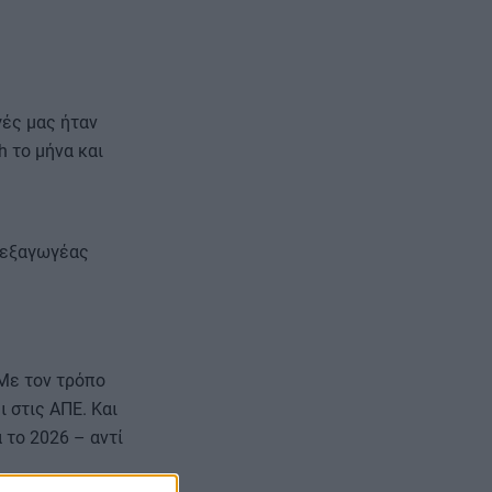
γές μας ήταν
 το μήνα και
ς εξαγωγέας
 Με τον τρόπο
 στις ΑΠΕ. Και
 το 2026 – αντί