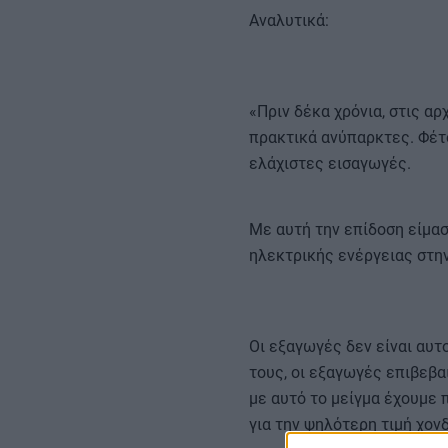
Αναλυτικά:
«Πριν δέκα χρόνια, στις α
πρακτικά ανύπαρκτες. Φέτο
ελάχιστες εισαγωγές.
Με αυτή την επίδοση είμα
ηλεκτρικής ενέργειας στην
Οι εξαγωγές δεν είναι αυτ
τους, οι εξαγωγές επιβεβα
με αυτό το μείγμα έχουμε 
για την ψηλότερη τιμή χον