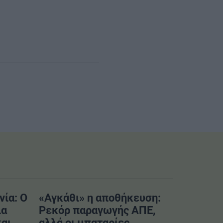
νία: Ο
«Αγκάθι» η αποθήκευση:
ια
Ρεκόρ παραγωγής ΑΠΕ,
και
αλλά οι μπαταρίες