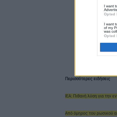
I want 
Advertis
Opted 
I want t
of my P
was col
Opted 
Περισσότερες ειδήσεις
IEA: Πιθανή λύση για την 
Από όμηρος του ρωσικού α