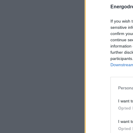
Energodr
If you wish 
sensitive in
confirm you
continue se
information 
further disc
participants
Downstream 
Persona
I want t
Opted 
I want t
Opted 