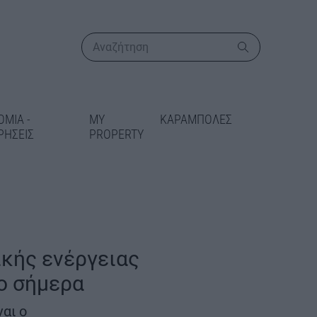
ΟΜΙΑ -
MY
ΚΑΡΑΜΠΟΛΕΣ
ΡΗΣΕΙΣ
PROPERTY
ΠΕΡΙΣΣΟΤΕΡΑ
ικής ενέργειας
ο σήμερα
τινγκ» σε 14
δες πριν από
αι ο