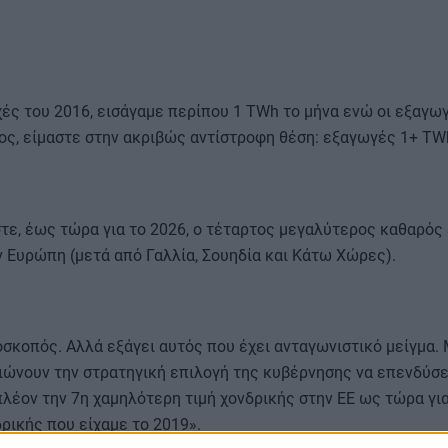
ρχές του 2016, εισάγαμε περίπου 1 TWh το μήνα ενώ οι εξαγω
ς, είμαστε στην ακριβώς αντίστροφη θέση: εξαγωγές 1+ TWh
στε, έως τώρα για το 2026, ο τέταρτος μεγαλύτερος καθαρό
 Ευρώπη (μετά από Γαλλία, Σουηδία και Κάτω Χώρες).
οσκοπός. Αλλά εξάγει αυτός που έχει ανταγωνιστικό μείγμα.
ιώνουν την στρατηγική επιλογή της κυβέρνησης να επενδύσει
πλέον την 7η χαμηλότερη τιμή χονδρικής στην ΕΕ ως τώρα για
δρικής που είχαμε το 2019».