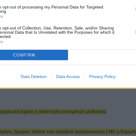
to opt-out of processing my Personal Data for Targeted
ing.
In
o opt-out of Collection, Use, Retention, Sale, and/or Sharing
ersonal Data that Is Unrelated with the Purposes for which it
lected.
In
CONFIRM
Data Deletion
Data Access
Privacy Policy
ενεργειακή κρίση η ανάκτηση εκπομπών μεθανίου
ερίου, όμηρος πλέον του ακριβού αμερικανικού LNG η Ευρω