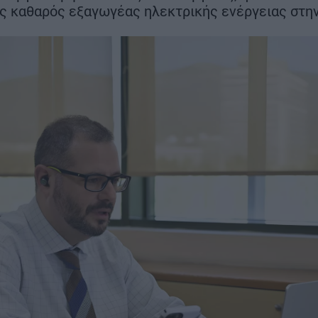
ευρώ
το πρώτο κου
Περιβόλι – Αβδέλλα
ς καθαρός εξαγωγέας ηλεκτρικής ενέργειας στη
ΣΗ