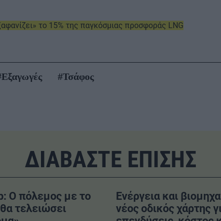
εξαφανίζει» το 15% της παγκόσμιας προσφοράς LNG
#Εξαγωγές
#Τσάφος
ΔΙΑΒΑΣΤΕ ΕΠΙΣΗΣ
: Ο πόλεμος με το
Ενέργεια και βιομηχα
«θα τελειώσει
νέος οδικός χάρτης γ
ομα»
επενδύσεις, κόστος 