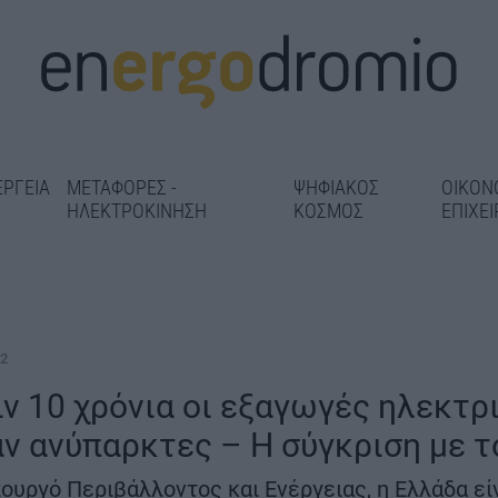
ΕΡΓΕΙΑ
ΜΕΤΑΦΟΡΕΣ -
ΨΗΦΙΑΚΟΣ
ΟΙΚΟΝ
ΗΛΕΚΤΡΟΚΙΝΗΣΗ
ΚΟΣΜΟΣ
ΕΠΙΧΕΙ
52
ιν 10 χρόνια οι εξαγωγές ηλεκτρ
ν ανύπαρκτες – Η σύγκριση με τ
ης ΔΕΘ-
Μαρούσι: «Λίφ
Γρεβενά: Ολοκληρώνεται η
 ανάπλαση
σχολικές μονά
ασφαλτόστρωση της οδού
υργό Περιβάλλοντος και Ενέργειας, η Ελλάδα είν