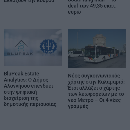
αλλάζουν την κούρσα
deal των 49,35 εκατ.
ευρώ
BluPeak Estate
Νέος συγκοινωνιακός
Analytics: Ο Δήμος
χάρτης στην Καλαμαριά:
Αλοννήσου επενδύει
Έτσι αλλάζει ο χάρτης
στην ψηφιακή
των λεωφορείων με το
διαχείριση της
νέο Μετρό – Οι 4 νέες
δημοτικής περιουσίας
γραμμές