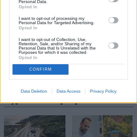
Personal Data.
Opted In
Τρεις νέοι λέβητες
ΔΕΗ: Με σύμ
I want to opt-out of processing my
«θωρακίζουν» την
Deloitte το de
Personal Data for Targeted Advertising.
Τηλεθέρμανση Κοζάνης
MW ΑΠΕ στην
Opted In
ενόψει χειμώνα με πλήρη
I want to opt-out of Collection, Use,
χρηματοδότηση από τη
Retention, Sale, and/or Sharing of my
Personal Data that Is Unrelated with the
ΔΕΗ
Purposes for which it was collected.
Opted In
CONFIRM
Data Deletion
Data Access
Privacy Policy
Σχετικά Άρθρα