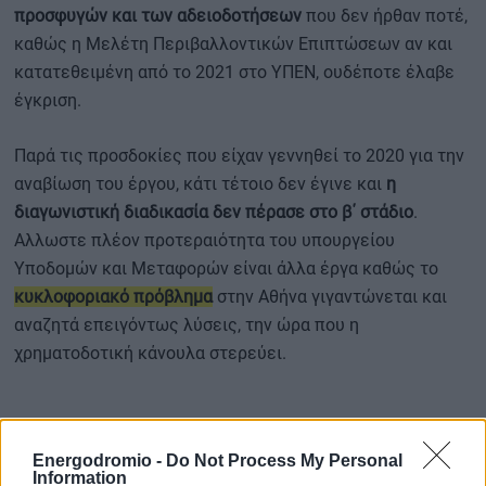
προσφυγών και των αδειοδοτήσεων
που δεν ήρθαν ποτέ,
καθώς η Μελέτη Περιβαλλοντικών Επιπτώσεων αν και
κατατεθειμένη από το 2021 στο ΥΠΕΝ, ουδέποτε έλαβε
έγκριση.
Παρά τις προσδοκίες που είχαν γεννηθεί το 2020 για την
αναβίωση του έργου, κάτι τέτοιο δεν έγινε και
η
διαγωνιστική διαδικασία δεν πέρασε στο β΄ στάδιο
.
Αλλωστε πλέον προτεραιότητα του υπουργείου
Υποδομών και Μεταφορών είναι άλλα έργα καθώς το
κυκλοφοριακό πρόβλημα
στην Αθήνα γιγαντώνεται και
αναζητά επειγόντως λύσεις, την ώρα που η
χρηματοδοτική κάνουλα στερεύει.
Ετσι,
η χαριστική βολή στο έργο ήρθε… ήσυχα
, χωρίς
Energodromio -
Do Not Process My Personal
επίσημες ανακοινώσεις με μια διοικητική απόφαση που
Information