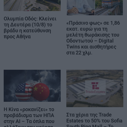
Ολυμπία Οδός: Κλείνει
«Πράσινο φως» σε 1,86
τη Δευτέρα (10/8) το
εκατ. ευρώ για τη
βράδυ η κατεύθυνση
μελέτη θωράκισης του
προς Αθήνα
Οδοντωτού – Digital
Twins και αισθητήρες
στα 22 χλμ.
Η Κίνα «ροκανίζει» το
Στα χέρια της Trade
προβάδισμα των ΗΠΑ
Estates το 50% του Sofia
στην AI – Τα όπλα που
South Ring Mall – Το