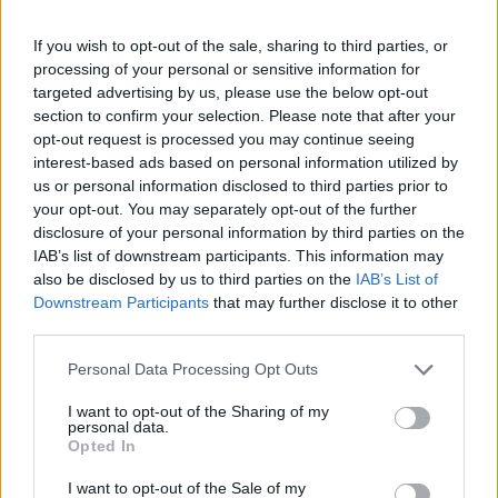
υπογράφει ο γ.γ. Υποδομών. Η απόφαση κάνει αποδεκτό
το αίτημα λύσης της σύμβασης με τον χρηματοοικονομικό
If you wish to opt-out of the sale, sharing to third parties, or
σύμβουλο, ενώ αποτελεί και επίσημη παραδοχή του
processing of your personal or sensitive information for
αρμόδιου υπουργείου ότι εδώ και πάνω από 5 χρόνια η
targeted advertising by us, please use the below opt-out
section to confirm your selection. Please note that after your
διαγωνιστική διαδικασία είναι στάσιμη.
opt-out request is processed you may continue seeing
interest-based ads based on personal information utilized by
us or personal information disclosed to third parties prior to
TAGS
your opt-out. You may separately opt-out of the further
disclosure of your personal information by third parties on the
#Ζεύξη Σαλαμίνας - Περάματος
IAB’s list of downstream participants. This information may
also be disclosed by us to third parties on the
IAB’s List of
#Κυκλοφοριακό
#ΜΠΕ
#ΥΠΕΝ
Downstream Participants
that may further disclose it to other
third parties.
Personal Data Processing Opt Outs
I want to opt-out of the Sharing of my
ΔΙΑΒΑΣΤΕ ΕΠΙΣΗΣ
personal data.
Opted In
I want to opt-out of the Sale of my