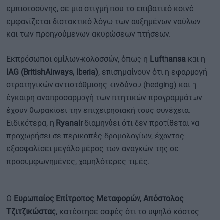
εμπιστοσύνης, σε μια στιγμή που το επιβατικό κοινό
εμφανίζεται διστακτικό λόγω των αυξημένων ναύλων
και των προηγούμενων ακυρώσεων πτήσεων.
Εκπρόσωποι ομίλων-κολοσσών, όπως η
Lufthansa
και η
IAG (BritishAirways, Iberia)
, επισημαίνουν ότι η εφαρμογή
στρατηγικών αντιστάθμισης κινδύνου (hedging) και η
έγκαιρη αναπροσαρμογή των πτητικών προγραμμάτων
έχουν θωρακίσει την επιχειρησιακή τους συνέχεια.
Ειδικότερα, η
Ryanair
διαμηνύει ότι δεν προτίθεται να
προχωρήσει σε περικοπές δρομολογίων, έχοντας
εξασφαλίσει μεγάλο μέρος των αναγκών της σε
προσυμφωνημένες, χαμηλότερες τιμές.
Ο
Ευρωπαίος Επίτροπος Μεταφορών, Απόστολος
Τζιτζικώστας
, κατέστησε σαφές ότι το υψηλό κόστος