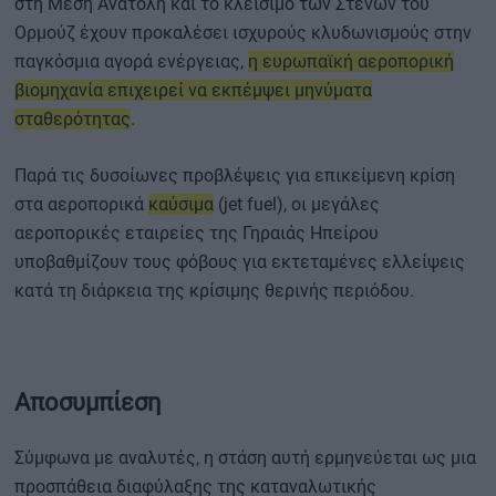
στη Μέση Ανατολή και το κλείσιμο των Στενών του
Ορμούζ έχουν προκαλέσει ισχυρούς κλυδωνισμούς στην
παγκόσμια αγορά ενέργειας,
η ευρωπαϊκή αεροπορική
βιομηχανία επιχειρεί να εκπέμψει μηνύματα
σταθερότητας
.
Παρά τις δυσοίωνες προβλέψεις για επικείμενη κρίση
στα αεροπορικά
καύσιμα
(jet fuel), οι μεγάλες
αεροπορικές εταιρείες της Γηραιάς Ηπείρου
υποβαθμίζουν τους φόβους για εκτεταμένες ελλείψεις
κατά τη διάρκεια της κρίσιμης θερινής περιόδου.
Αποσυμπίεση
Σύμφωνα με αναλυτές, η στάση αυτή ερμηνεύεται ως μια
προσπάθεια διαφύλαξης της καταναλωτικής