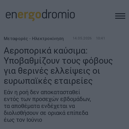
ΥΠΟΔΟΜΕΣ
Μεταφορές - Ηλεκτροκίνηση
14.05.2026
10:41
Αεροπορικά καύσιμα:
REAL ESTATE
Υποβαθμίζουν τους φόβους
για θερινές ελλείψεις οι
ΠΕΡΙΒΑΛΛΟΝ
ευρωπαϊκές εταιρείες
ΕΝΕΡΓΕΙΑ
Εάν η ροή δεν αποκατασταθεί
εντός των προσεχών εβδομάδων,
ΜΕΤΑΦΟΡΕΣ - ΗΛΕΚΤΡΟΚΙΝΗΣΗ
τα αποθέματα ενδέχεται να
διολισθήσουν σε οριακά επίπεδα
έως τον Ιούνιο
ΨΗΦΙΑΚΟΣ ΚΟΣΜΟΣ