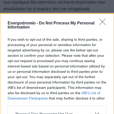
των καυσίμων δεν αποτελεί «έκτακτη περίσταση» που
απαλλάσσει τις εταιρείες από την υποχρέωση
αποζημίωσης των επιβατών σε περίπτωση ακυρώσεων.
Η αυστηρή αυτή στάση της Ευρωπαϊκής Επιτροπής ασκεί
Energodromio -
Do Not Process My Personal
Information
πρόσθετη πίεση στους αερομεταφορείς να
εξισορροπήσουν το αυξημένο λειτουργικό κόστος χωρίς
If you wish to opt-out of the sale, sharing to third parties, or
να διαταράξουν την εξυπηρέτηση του κοινού.
processing of your personal or sensitive information for
targeted advertising by us, please use the below opt-out
section to confirm your selection. Please note that after your
Το «στοίχημα» του Ιουνίου
opt-out request is processed you may continue seeing
interest-based ads based on personal information utilized by
us or personal information disclosed to third parties prior to
Εάν η ροή δεν αποκατασταθεί εντός των προσεχών
your opt-out. You may separately opt-out of the further
εβδομάδων, τα αποθέματα ενδέχεται να διολισθήσουν σε
disclosure of your personal information by third parties on the
οριακά επίπεδα έως τον Ιούνιο, καθιστώντας τις φυσικές
IAB’s list of downstream participants. This information may
also be disclosed by us to third parties on the
IAB’s List of
ελλείψεις σε ορισμένους αερολιμένες αναπόφευκτες.
Downstream Participants
that may further disclose it to other
third parties.
Το ερώτημα που παραμένει αναπάντητο είναι εάν η
παρούσα ρητορική περί «διαχειρίσιμης κρίσης» θα
Personal Data Processing Opt Outs