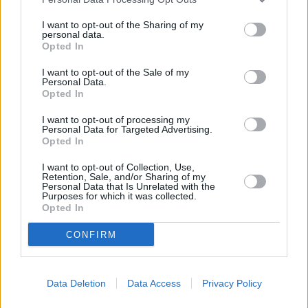
επιβεβαιωθεί στην πράξη ή εάν πρόκειται για την
I want to opt-out of the Sharing of my
«ηρεμία πριν την καταιγίδα» ενός δύσκολου καλοκαιριού.
personal data.
Opted In
Περισσότερες ειδήσεις
I want to opt-out of the Sale of my
Personal Data.
Opted In
Πρόσθετα έργα στο Καστέλι για ενίσχυση των υποδομών
I want to opt-out of processing my
και της ασφάλειας του υπό κατασκευή αεροδρομίου
Personal Data for Targeted Advertising.
Opted In
Ryanair: Οριστικό «διαζύγιο» με τη Θεσσαλονίκη από τον
I want to opt-out of Collection, Use,
Οκτώβριο – Λουκέτο στη βάση του «Μακεδονία», ψαλίδι
Retention, Sale, and/or Sharing of my
Personal Data that Is Unrelated with the
στην Αθήνα και 700.000 θέσεις στον αέρα
Purposes for which it was collected.
Opted In
«Πτήση» προς την κορυφή για την επιβατική κίνηση του
CONFIRM
α΄τριμήνου – Τα «σάρωσε» όλα ο Κρατικός Αερολιμένας
Ηρακλείου
Data Deletion
Data Access
Privacy Policy
TAGS