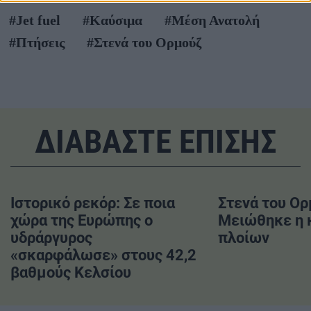
#Jet fuel
#Καύσιμα
#Μέση Ανατολή
#Πτήσεις
#Στενά του Ορμούζ
ΔΙΑΒΑΣΤΕ ΕΠΙΣΗΣ
Ιστορικό ρεκόρ: Σε ποια
Στενά του Ορ
χώρα της Ευρώπης ο
Μειώθηκε η 
υδράργυρος
πλοίων
«σκαρφάλωσε» στους 42,2
βαθμούς Κελσίου