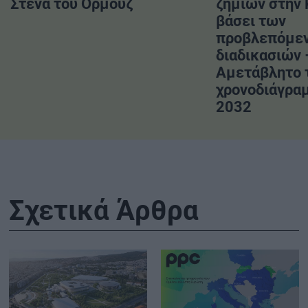
Στενά του Ορμούζ
ζημιών στην
βάσει των
προβλεπόμε
διαδικασιών 
Αμετάβλητο 
χρονοδιάγραμ
2032
Σχετικά Άρθρα