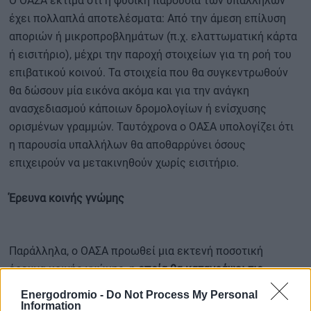
Ο ΟΑΣΑ εκτιμά ότι η φυσική παρουσία των υπαλλήλων
έχει πολλαπλά αποτελέσματα: Από την άμεση επίλυση
αποριών ή μικροπροβλημάτων (π.χ. ελαττωματική κάρτα
ή εισιτήριο), μέχρι την παροχή στοιχείων για τη ροή του
επιβατικού κοινού. Τα στοιχεία που θα συγκεντρωθούν
θα δώσουν μία εικόνα ακόμα και για την ανάγκη
ανασχεδιασμού κάποιων δρομολογίων ή ενίσχυσης
ορισμένων γραμμών. Ταυτόχρονα ο ΟΑΣΑ υπολογίζει ότι
η παρουσία υπαλλήλων θα αποθαρρύνει όσους
επιχειρούν να μετακινηθούν χωρίς εισιτήριο.
Έρευνα κοινής γνώμης
Παράλληλα, ο ΟΑΣΑ προωθεί μια εκτενή ποσοτική
έρευνα κοινής γνώμης, η
οποία θα καταγράψει τις
απόψεις των Αθηναίων για τα ΜΜΜ για σειρά θεμάτων
,
Energodromio -
Do Not Process My Personal
από τη χρήση των λεωφορειολωρίδων έως την άποψή
Information