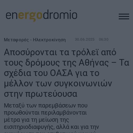
ΥΠΟΔΟΜΕΣ
Μεταφορές - Ηλεκτροκίνηση
30.06.2025
06:30
Αποσύρονται τα τρόλεϊ από
REAL ESTATE
τους δρόμους της Αθήνας – Τα
σχέδια του ΟΑΣΑ για το
ΠΕΡΙΒΑΛΛΟΝ
μέλλον των συγκοινωνιών
ΕΝΕΡΓΕΙΑ
στην πρωτεύουσα
Μεταξύ των παρεμβάσεων που
ΜΕΤΑΦΟΡΕΣ - ΗΛΕΚΤΡΟΚΙΝΗΣΗ
προωθούνται περιλαμβάνονται
μέτρα για τη μείωση της
ΨΗΦΙΑΚΟΣ ΚΟΣΜΟΣ
εισιτηριοδιαφυγής, αλλά και για την