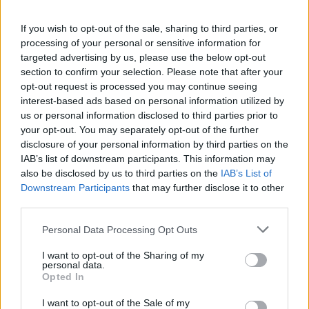
τους για φθηνότερο κόμιστρο ταξί τα Σαββατοκύριακα
If you wish to opt-out of the sale, sharing to third parties, or
στον απόηχο της πρότασης του αναπληρωτή υπουργού
processing of your personal or sensitive information for
Μεταφορών, Κωνσταντίνου Κυρανάκη, η οποία πάντως
targeted advertising by us, please use the below opt-out
δεν φαίνεται να «περπατάει».
section to confirm your selection. Please note that after your
opt-out request is processed you may continue seeing
Η έρευνα θα είναι διαρθρωμένη σε δύο ανεξάρτητες
interest-based ads based on personal information utilized by
us or personal information disclosed to third parties prior to
πληθυσμιακές ομάδες: Σε 850 πολίτες από τον γενικό
your opt-out. You may separately opt-out of the further
πληθυσμό της Περιφέρειας Αττικής θα διενεργηθεί
disclosure of your personal information by third parties on the
μέσω τηλεφωνικών συνεντεύξεων και σε 650 τακτικούς
IAB’s list of downstream participants. This information may
ή περιστασιακούς χρήστες των ΜΜΜ μέσω προσωπικών
also be disclosed by us to third parties on the
IAB’s List of
Downstream Participants
that may further disclose it to other
συνεντεύξεων σε στάσεις και σταθμούς. Στον συνολικό
third parties.
πληθυσμό των 1.500 ατόμων, συμπεριλαμβάνονται
άνδρες και γυναίκες άνω των 15 ετών σε
Personal Data Processing Opt Outs
αντιπροσωπευτικό δείγμα σύμφωνα με τα δημογραφικά
I want to opt-out of the Sharing of my
στοιχεία της ΕΛΣΤΑΤ του 2021.
personal data.
Opted In
Στο γενικό κοινό θα καταγραφεί η γνώμη των
I want to opt-out of the Sale of my