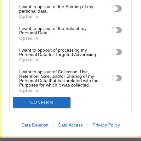
I want to opt-out of the Sharing of my
personal data.
Περισσότερες ειδήσεις
Opted In
I want to opt-out of the Sale of my
Στα… σχοινιά η Porsche, πουλάει το μερίδιό της στη
Personal Data.
Bugatti σε αμερικάνικο fund
Opted In
I want to opt-out of processing my
Επιστροφή στα βασικά για την Porsche – Το σχέδιο της
Personal Data for Targeted Advertising.
Opted In
εταιρείας να «κερδίσει» την αγορά μέσω κινητήρων
εσωτερικής καύσης
I want to opt-out of Collection, Use,
Retention, Sale, and/or Sharing of my
Personal Data that Is Unrelated with the
Purposes for which it was collected.
Σοκ στη Volkswagen: «Μαχαίρι» σε 50.000 θέσεις
Opted In
εργασίας και… προκλητικά bonus στα μεγαλοστελέχη
CONFIRM
TAGS
#Bugatti
#Porsche
Data Deletion
Data Access
Privacy Policy
#Αυτοκινητοβιομηχανίες
#Δασμοί