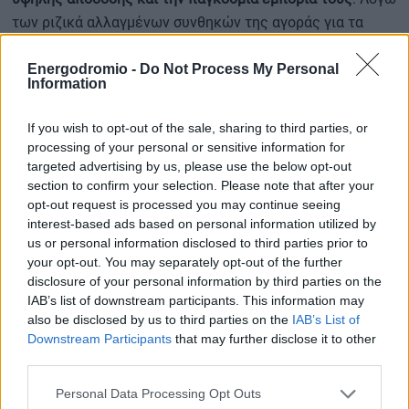
των ριζικά αλλαγμένων συνθηκών της αγοράς για τα
συστήματα κίνησης ηλεκτρικών ποδηλάτων, οι
Energodromio -
Do Not Process My Personal
δραστηριότητες της κοινοπραξίας θα διακοπούν. Αυτό το
Information
μέτρο συνάδει με τη στρατηγική εστίαση της Porsche AG
στην κύρια δραστηριότητά της. Το κλείσιμο των
If you wish to opt-out of the sale, sharing to third parties, or
δραστηριοτήτων στις εγκαταστάσεις του Ottobrunn και
processing of your personal or sensitive information for
του Ζάγκρεμπ επηρεάζει
περίπου 350 εργαζομένους
.
targeted advertising by us, please use the below opt-out
section to confirm your selection. Please note that after your
opt-out request is processed you may continue seeing
Η Cetitec GmbH, με έδρα το Πφόρτσχαϊμ, ανέπτυξε
interest-based ads based on personal information utilized by
εξειδικευμένο λογισμικό για την επικοινωνία δεδομένων
us or personal information disclosed to third parties prior to
για την Porsche και ολόκληρο τον Όμιλο Volkswagen. Και
your opt-out. You may separately opt-out of the further
disclosure of your personal information by third parties on the
εδώ, το περιβάλλον της αγοράς έχει αλλάξει και τα
IAB’s list of downstream participants. This information may
πεδία ανάπτυξης έχουν μετατοπιστεί. Η διοίκηση της
also be disclosed by us to third parties on the
IAB’s List of
Cetitec GmbH θα ξεκινήσει, επομένως, συζητήσεις με το
Downstream Participants
that may further disclose it to other
συμβούλιο εργαζομένων σχετικά με το κλείσιμο της
third parties.
εταιρείας.
Personal Data Processing Opt Outs