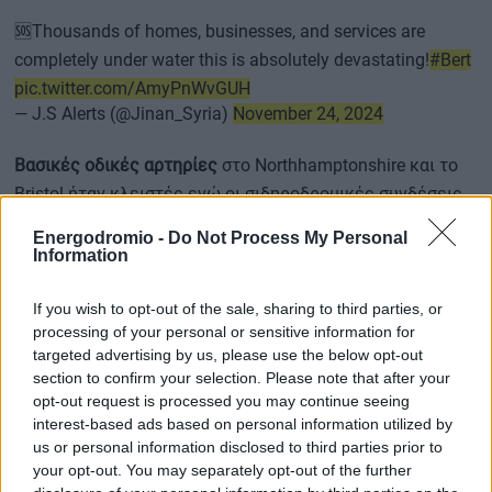
🆘Thousands of homes, businesses, and services are
completely under water this is absolutely devastating!
#Bert
pic.twitter.com/AmyPnWvGUH
— J.S Alerts (@Jinan_Syria)
November 24, 2024
Βασικές οδικές αρτηρίες
στο Northhamptonshire και το
Bristol ήταν κλειστές ενώ οι σιδηροδρομικές συνδέσεις
μ
εταξύ Λονδίνου και του αεροδρομίου
του, Stansted, του
Energodromio -
Do Not Process My Personal
τέταρτου μεγαλύτερου στη Βρετάνια, είχαν διακοπεί
Information
λόγω
πτώσης δέντρων
στις σιδηροτροχιές.
If you wish to opt-out of the sale, sharing to third parties, or
processing of your personal or sensitive information for
targeted advertising by us, please use the below opt-out
Τα προβλήματα προκλήθηκαν αφού η καταιγίδα Μπερτ
section to confirm your selection. Please note that after your
έπληξε
τη Βρετανία αργά την Παρασκευή (22/11), με
opt-out request is processed you may continue seeing
χιονοπτώσεις, βροχοπτώσεις και ισχυρούς ανέμους
.
interest-based ads based on personal information utilized by
us or personal information disclosed to third parties prior to
your opt-out. You may separately opt-out of the further
Η μετεωρολογική υπηρεσία διατήρησε την