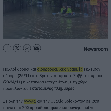
ΟΙΚΟΝΟΜΙΑ - ΕΠΙΧΕΙΡΗΣΕΙΣ
MY PROPERTY
ΚΑΡΑΜΠΟΛΕΣ
Newsroom
ΟΡΟΙ ΧΡΗΣΗΣ
ΕΠΙΚΟΙΝΩΝΙΑ
Πολλοί δρόμοι και
σιδηροδρομικές γραμμές
έκλεισαν
ΤΑΥΤΟΤΗΤΑ
σήμερα
(25/11)
στη Βρετανία, αφού το Σαββατοκύριακο
(23-24/11)
η καταιγίδα Μπερτ έπληξε τη χώρα
προκαλώντας
εκτεταμένες πλημμύρες
.
Σε όλη την
Αγγλία
και την Ουαλία βρίσκονταν σε ισχύ
πάνω από
200 προειδοποιήσεις και συναγερμοί
για