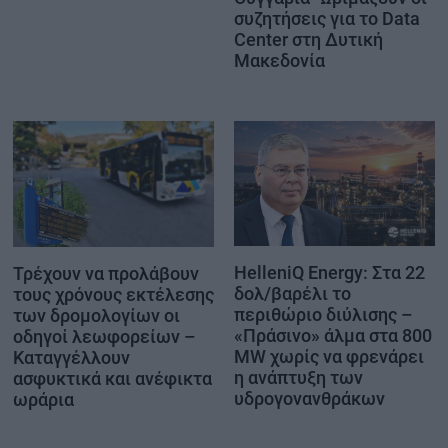
συζητήσεις για το Data
Center στη Δυτική
Μακεδονία
HelleniQ Energy: Στα 22
Τρέχουν να προλάβουν
δολ/βαρέλι το
τους χρόνους εκτέλεσης
περιθώριο διύλισης –
των δρομολογίων οι
«Πράσινο» άλμα στα 800
οδηγοί λεωφορείων –
MW χωρίς να φρενάρει
Καταγγέλλουν
η ανάπτυξη των
ασφυκτικά και ανέφικτα
υδρογονανθράκων
ωράρια