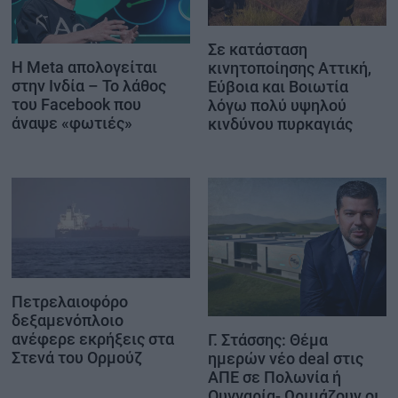
Σε κατάσταση
Η Meta απολογείται
κινητοποίησης Αττική,
στην Ινδία – Το λάθος
Εύβοια και Βοιωτία
του Facebook που
λόγω πολύ υψηλού
άναψε «φωτιές»
κινδύνου πυρκαγιάς
Πετρελαιοφόρο
δεξαμενόπλοιο
ανέφερε εκρήξεις στα
Γ. Στάσσης: Θέμα
Στενά του Ορμούζ
ημερών νέο deal στις
ΑΠΕ σε Πολωνία ή
Ουγγαρία- Ωριμάζουν οι