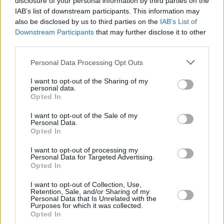
disclosure of your personal information by third parties on the
προειδοποίηση
για ισχυρούς ανέμους στη βόρεια
Σκωτία
IAB’s list of downstream participants. This information may
σήμερα και δήλωσε ότι οι καιρικές συνθήκες σε εκείνο
also be disclosed by us to third parties on the
IAB’s List of
το τμήμα της χώρας
αναμένεται να βελτιωθούν
νωρίς
Downstream Participants
that may further disclose it to other
third parties.
αύριο.
Personal Data Processing Opt Outs
TAGS
I want to opt-out of the Sharing of my
personal data.
Opted In
#Αγγλία
#Καταιγίδα Μπερτ
#Λονδίνο
I want to opt-out of the Sale of my
#Μετεωρολογική Υπηρεσία
#Ουαλία
Personal Data.
Opted In
#Σιδηροδρομικές γραμμές
#Σκωτία
I want to opt-out of processing my
Personal Data for Targeted Advertising.
Opted In
I want to opt-out of Collection, Use,
Retention, Sale, and/or Sharing of my
ΔΙΑΒΑΣΤΕ ΕΠΙΣΗΣ
Personal Data that Is Unrelated with the
Purposes for which it was collected.
Opted In