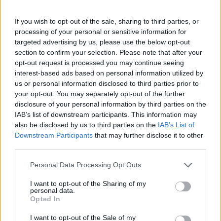
πληρότητα κυμαινόταν στο 80%-90% τα Σαββατοκύριακα
και στο 60%-70% τις καθημερινές.
If you wish to opt-out of the sale, sharing to third parties, or
processing of your personal or sensitive information for
targeted advertising by us, please use the below opt-out
section to confirm your selection. Please note that after your
opt-out request is processed you may continue seeing
interest-based ads based on personal information utilized by
us or personal information disclosed to third parties prior to
your opt-out. You may separately opt-out of the further
disclosure of your personal information by third parties on the
IAB’s list of downstream participants. This information may
also be disclosed by us to third parties on the
IAB’s List of
Downstream Participants
that may further disclose it to other
third parties.
Personal Data Processing Opt Outs
Τα δρομολόγια εκτελούνται με το ταχύπλοο
Speedrunner
I want to opt-out of the Sharing of my
personal data.
Jet
, διάρκειας
3 ώρες και 10 λεπτά
για Σκιάθο,
3 ώρες
Opted In
και 55 λεπτά
για Σκόπελο και
4 ώρες και 20 λεπτά
για
Αλόννησο. Αναχωρήσεις γίνονται καθημερινά στις 09:30
I want to opt-out of the Sale of my