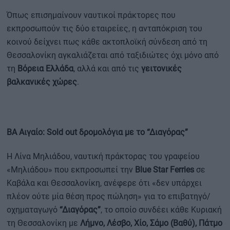
Όπως επισημαίνουν ναυτικοί πράκτορες που
εκπροσωπούν τις δύο εταιρείες, η ανταπόκριση του
κοινού δείχνει πως κάθε ακτοπλοϊκή σύνδεση από τη
Θεσσαλονίκη αγκαλιάζεται από ταξιδιώτες όχι μόνο από
τη
Βόρεια Ελλάδα
, αλλά και από τις
γειτονικές
βαλκανικές χώρες
.
ΒΑ Αιγαίο: Sold out δρομολόγια με το “Διαγόρας”
Η Λίνα Μηλιάδου, ναυτική πράκτορας του γραφείου
«Μηλιάδου» που εκπροσωπεί την
Blue Star Ferries
σε
Καβάλα και Θεσσαλονίκη, ανέφερε ότι «δεν υπάρχει
πλέον ούτε μία θέση προς πώληση» για το επιβατηγό/
οχηματαγωγό
“Διαγόρας”
, το οποίο συνδέει κάθε Κυριακή
τη Θεσσαλονίκη με
Λήμνο, Λέσβο, Χίο, Σάμο (Βαθύ), Πάτμο