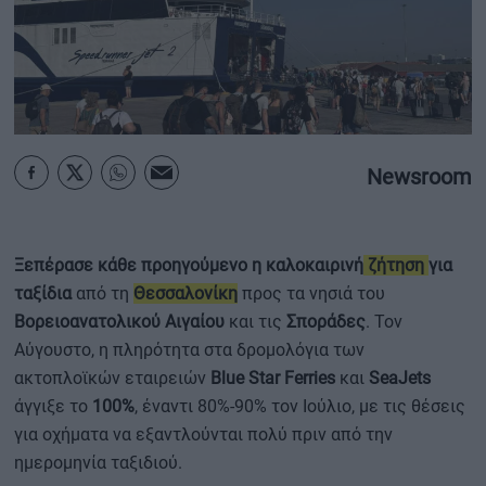
ΟΙΚΟΝΟΜΙΑ - ΕΠΙΧΕΙΡΗΣΕΙΣ
MY PROPERTY
ΚΑΡΑΜΠΟΛΕΣ
Newsroom
ΟΡΟΙ ΧΡΗΣΗΣ
Ξεπέρασε κάθε προηγούμενο η καλοκαιρινή
ζήτηση
για
ταξίδια
από τη
Θεσσαλονίκη
προς τα νησιά του
ΕΠΙΚΟΙΝΩΝΙΑ
Βορειοανατολικού Αιγαίου
και τις
Σποράδες
. Τον
ΤΑΥΤΟΤΗΤΑ
Αύγουστο, η πληρότητα στα δρομολόγια των
ακτοπλοϊκών εταιρειών
Blue Star Ferries
και
SeaJets
άγγιξε το
100%
, έναντι 80%-90% τον Ιούλιο, με τις θέσεις
για οχήματα να εξαντλούνται πολύ πριν από την
ημερομηνία ταξιδιού.