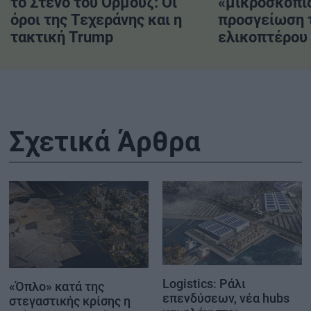
το Στενό του Ορμούζ: Οι
«μικροσκόπι
όροι της Τεχεράνης και η
προσγείωση 
τακτική Trump
ελικοπτέρου
Σχετικά Άρθρα
Logistics: Ράλι
«Όπλο» κατά της
επενδύσεων, νέα hubs
στεγαστικής κρίσης η