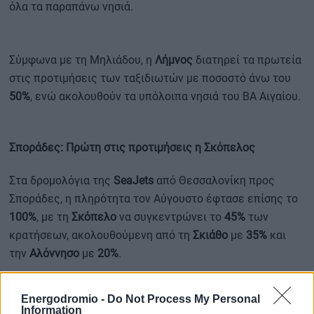
όλα τα παραπάνω νησιά.
Σύμφωνα με τη Μηλιάδου, η
Λήμνος
διατηρεί τα πρωτεία
στις προτιμήσεις των ταξιδιωτών με ποσοστό άνω του
50%
, ενώ ακολουθούν τα υπόλοιπα νησιά του ΒΑ Αιγαίου.
Σποράδες: Πρώτη στις προτιμήσεις η Σκόπελος
Στα δρομολόγια της
SeaJets
από Θεσσαλονίκη προς
Σποράδες, η πληρότητα τον Αύγουστο έφτασε επίσης το
100%
, με τη
Σκόπελο
να συγκεντρώνει το
45%
των
κρατήσεων, ακολουθούμενη από τη
Σκιάθο
με
35%
και
την
Αλόννησο
με
20%
.
Ο ναυτιλιακός πράκτορας της SeaJets στη Βόρεια
Energodromio -
Do Not Process My Personal
Ελλάδα, Χάρης Καραχαρίσης, ανέφερε ότι τον Ιούλιο η
Information