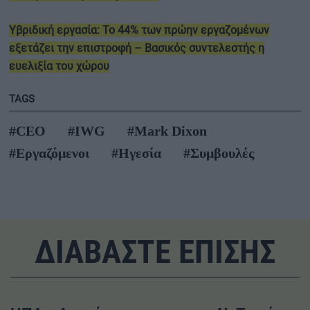
Υβριδική εργασία: Το 44% των πρώην εργαζομένων
εξετάζει την επιστροφή – Βασικός συντελεστής η
ευελιξία του χώρου
TAGS
#CEO
#IWG
#Mark Dixon
#Εργαζόμενοι
#Ηγεσία
#Συμβουλές
ΔΙΑΒΑΣΤΕ ΕΠΙΣΗΣ