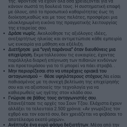
της. Φρόντισε να έχουν όλα όσα χρειάζονται για να
κάνουν σωστά τη δουλειά τους. Η συστηματική επαφή
με όλους, από το προσωπικό καθαριότητας έως τη
διοίκηση,καθώς και με τους πελάτες, προσφέρει μια
ολοκληρωμένη εικόνα της πραγματικής λειτουργίας
της εταιρείας σου.
Δράσε νωρίς.
Ακολούθησε τις αξιόλογες ιδέες,
ανεξαρτήτως ηλικίας και αντιμετώπισε κάθε εμπειρία
ως ευκαιρία για μάθηση και εξέλιξη.
Διατήρησε μια “υγιή παράνοια” όταν διευθύνεις μια
επιχείρηση.
Εκμεταλλεύσου τις ευκαιρίες, έχοντας
παράλληλα διαρκή επίγνωση των πιθανών κινδύνων
και προετοιμάσου για το τί μπορεί να πάει στραβά. .
Μην περιορίζεσαι στο να υπερέχεις οριακά του
ανταγωνισμού – θέσε υψηλότερους στόχους.
Να είσαι
παθιασμένος με τη συνεχή βελτίωση της επιχείρησής
σου και να αξιοποιείς την τεχνολογία για να
καθιερωθείς ως ηγέτης στον κλάδο σου.
Γνώρισε σε βάθος τους ανταγωνιστές σου
.
Επανεξέτασε τις αρχές του Σουν Τζου. Ελάχιστα έχουν
αλλάξει τα τελευταία 2.500 χρόνια: «Αν γνωρίζεις τον
εχθρό και τον εαυτό σου, δεν χρειάζεται να φοβάσαι το
αποτέλεσμα εκατό μαχών».
Ανέπτυξε ένα ευρύ φάσμα δεξιοτήτων
. Μέσα από την