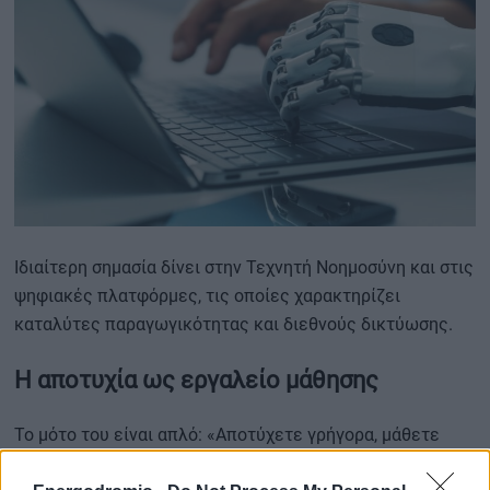
Ιδιαίτερη σημασία δίνει στην Τεχνητή Νοημοσύνη και στις
ψηφιακές πλατφόρμες, τις οποίες χαρακτηρίζει
καταλύτες παραγωγικότητας και διεθνούς δικτύωσης.
Η αποτυχία ως εργαλείο μάθησης
Το μότο του είναι απλό: «Αποτύχετε γρήγορα, μάθετε
ταχύτερα».