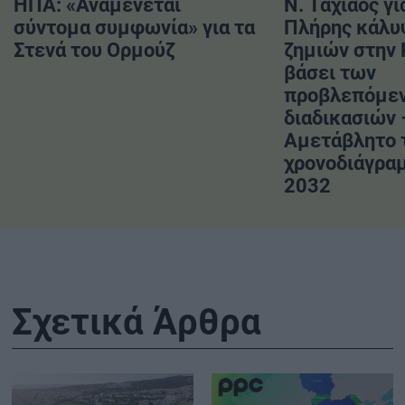
ΗΠΑ: «Αναμένεται
Ν. Ταχιάος γι
σύντομα συμφωνία» για τα
Πλήρης κάλυ
Στενά του Ορμούζ
ζημιών στην
βάσει των
προβλεπόμε
διαδικασιών 
Αμετάβλητο 
χρονοδιάγραμ
2032
Σχετικά Άρθρα