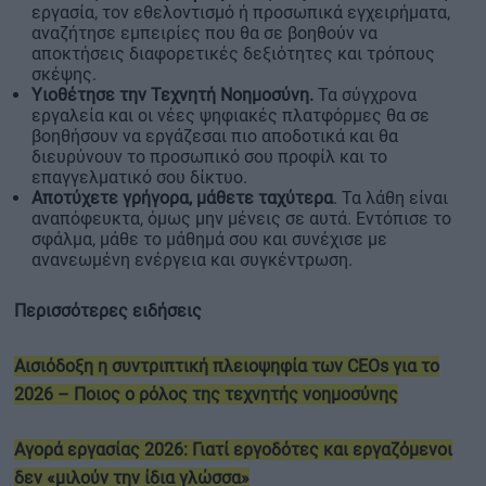
εργασία, τον εθελοντισμό ή προσωπικά εγχειρήματα,
αναζήτησε εμπειρίες που θα σε βοηθούν να
αποκτήσεις διαφορετικές δεξιότητες και τρόπους
σκέψης.
Υιοθέτησε την Τεχνητή Νοημοσύνη.
Τα σύγχρονα
εργαλεία και οι νέες ψηφιακές πλατφόρμες θα σε
βοηθήσουν να εργάζεσαι πιο αποδοτικά και θα
διευρύνουν το προσωπικό σου προφίλ και το
επαγγελματικό σου δίκτυο.
Αποτύχετε γρήγορα, μάθετε ταχύτερα
. Τα λάθη είναι
αναπόφευκτα, όμως μην μένεις σε αυτά. Εντόπισε το
σφάλμα, μάθε το μάθημά σου και συνέχισε με
ανανεωμένη ενέργεια και συγκέντρωση.
Περισσότερες ειδήσεις
Αισιόδοξη η συντριπτική πλειοψηφία των CEOs για το
2026 – Ποιος ο ρόλος της τεχνητής νοημοσύνης
Αγορά εργασίας 2026: Γιατί εργοδότες και εργαζόμενοι
δεν «μιλούν την ίδια γλώσσα»