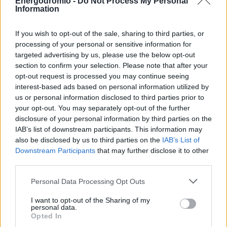
Τα λάθη δεν είναι αδιέξοδο, αλλά δεδομένα. Όσο πιο
Energodromio -
Do Not Process My Personal
Information
γρήγορα αναλύονται, τόσο πιο γρήγορα μετατρέπονται σε
καινοτομία.
If you wish to opt-out of the sale, sharing to third parties, or
processing of your personal or sensitive information for
targeted advertising by us, please use the below opt-out
section to confirm your selection. Please note that after your
opt-out request is processed you may continue seeing
interest-based ads based on personal information utilized by
us or personal information disclosed to third parties prior to
your opt-out. You may separately opt-out of the further
disclosure of your personal information by third parties on the
IAB’s list of downstream participants. This information may
also be disclosed by us to third parties on the
IAB’s List of
Downstream Participants
that may further disclose it to other
third parties.
Personal Data Processing Opt Outs
Η φιλοσοφία του συνοψίζεται σε τρεις άξονες:
I want to opt-out of the Sharing of my
personal data.
διορατικότητα, προσαρμοστικότητα και διαρκή βελτίωση
Opted In
– στοιχεία που, όπως εκτιμά, ξεχωρίζουν τις