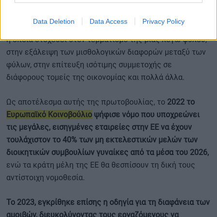
Το 2020 η Ευρωπαϊκή Επιτροπή δημοσίευσε τη
Data Deletion
Data Access
Privacy Policy
Στρατηγική της ΕΕ για την Ισότητα των Φύλων 2020-2025,
η οποία στοχεύει στον τερματισμό της βίας λόγω φύλου,
στην εξάλειψη των μισθολογικών διαφορών μεταξύ των
φύλων, στην επίτευξη ισότιμης συμμετοχής σε
διάφορους τομείς της οικονομίας και πολλά άλλα.
Ως αποτέλεσμα αυτής της πρωτοβουλίας, το
2022 το
Ευρωπαϊκό Κοινοβούλιο
ψήφισε νόμο που υποχρεώνει
τις μεγάλες, εισηγμένες εταιρείες στην ΕΕ να έχουν
τουλάχιστον το 40% των μη εκτελεστικών μελών των
διοικητικών συμβουλίων γυναίκες από τα μέσα του 2026,
ενώ τα κράτη μέλη της ΕΕ θα θεσπίσουν τη δική τους
αντίστοιχη νομοθεσία.
Το 2023, εγκρίθηκε επίσης η οδηγία για τη διαφάνεια των
αμοιβών, διευκολύνοντας τους εργαζόμενους να