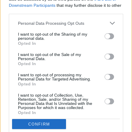
Ήρθε δεύτερη πίσω από την Ισλανδία, η οποία κάλυψε το
Downstream Participants
that may further disclose it to other
90% του χάσματος μεταξύ των δύο φύλων.
third parties.
Personal Data Processing Opt Outs
I want to opt-out of the Sharing of my
personal data.
Opted In
I want to opt-out of the Sale of my
Personal Data.
Opted In
I want to opt-out of processing my
Personal Data for Targeted Advertising.
Opted In
I want to opt-out of Collection, Use,
Retention, Sale, and/or Sharing of my
Τα θεσμικά όργανα της
Ευρωπαϊκής Ένωσης
έχουν
Personal Data that Is Unrelated with the
Purposes for which it was collected.
επίσης ενεργοποιήσει τα δικά τους μέσα πολιτικής,
Opted In
υποστηρίζοντας καλύτερες συνθήκες για τις γυναίκες
CONFIRM
εργαζόμενες.