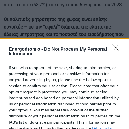
από το ήμισυ (58,7%) του εργατικού δυναμικού του 2023.
Οι πολιτικές μητρότητας της χώρας είναι επίσης
ευνοϊκές – με την “υψηλή” διάρκεια της ελάχιστης
άδειας μητρότητας και το ποσοστό του εισοδήματος που
καταβάλλεται κατά τη διάρκεια αυτής της άδειας να
Energodromio -
Do Not Process My Personal
συμβάλλουν στην επιτυχία της, αναφέρει το Reboot
Information
Online.
Στους μονογονείς προσφέρονται 19 εβδομάδες
αποκλειστικής άδειας με καταβολή του 80% του μισθού
If you wish to opt-out of the sale, sharing to third parties, or
τους.
processing of your personal or sensitive information for
targeted advertising by us, please use the below opt-out
section to confirm your selection. Please note that after your
Μείωση του μισθολογικού χάσματος
opt-out request is processed you may continue seeing
interest-based ads based on personal information utilized by
Αν και καμία χώρα δεν έχει επιτύχει πλήρη ισότητα
us or personal information disclosed to third parties prior to
αμοιβών μεταξύ των δύο φύλων σύμφωνα με την έκθεση
your opt-out. You may separately opt-out of the further
του Παγκόσμιου Οικονομικού Φόρουμ για το 2023 Global
disclosure of your personal information by third parties on the
IAB’s list of downstream participants. This information may
Gender Gap Index, η Νορβηγία πλησίασε πέρυσι με 88%.
also be disclosed by us to third parties on the
IAB’s List of