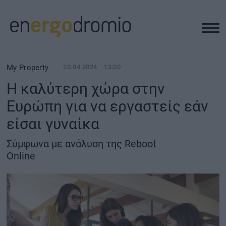
ΥΠΟΔΟΜΕΣ
My Property
20.04.2024
13:20
H καλύτερη χώρα στην
REAL ESTATE
Ευρώπη για να εργαστείς εάν
είσαι γυναίκα
ΠΕΡΙΒΑΛΛΟΝ
Σύμφωνα με ανάλυση της Reboot
ΕΝΕΡΓΕΙΑ
Online
ΜΕΤΑΦΟΡΕΣ - ΗΛΕΚΤΡΟΚΙΝΗΣΗ
ΨΗΦΙΑΚΟΣ ΚΟΣΜΟΣ