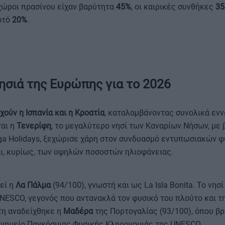
 χώροι πρασίνου είχαν βαρύτητα
45%
, οι καιρικές συνθήκες
3
οτό
20%
.
ησιά της Ευρώπης για το 2026
χούν η Ισπανία και η Κροατία
, καταλαμβάνοντας συνολικά ενν
ται η
Τενερίφη
, το μεγαλύτερο νησί των Καναρίων Νήσων, με
ga Holidays, ξεχώρισε χάρη στον συνδυασμό εντυπωσιακών φ
αι, κυρίως, των υψηλών ποσοστών ηλιοφάνειας.
εί η
Λα Πάλμα
(94/100), γνωστή και ως La Isla Bonita. Το νησ
NESCO, γεγονός που αντανακλά τον φυσικό του πλούτο και τ
τη αναδείχθηκε η
Μαδέρα
της Πορτογαλίας (93/100), όπου βρ
 Μνημείο Παγκόσμιας Φυσικής Κληρονομιάς της UNESCO.