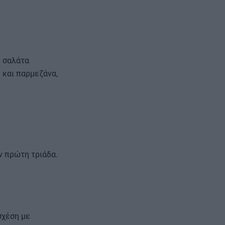
η σαλάτα
a και παρμεζάνα,
ν πρώτη τριάδα.
σχέση με