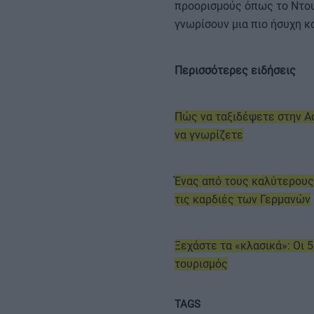
προορισμούς όπως το Ντουμ
γνωρίσουν μια πιο ήσυχη κ
Περισσότερες ειδήσεις
Πώς να ταξιδέψετε στην Ασ
να γνωρίζετε
Ένας από τους καλύτερους
τις καρδιές των Γερμανών
Ξεχάστε τα «κλασικά»: Οι 
τουρισμός
TAGS