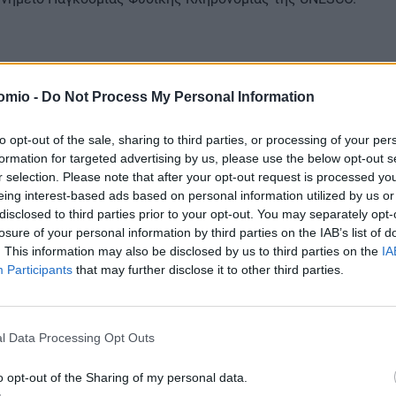
ρώνουν δύο νησιά της Κροατίας: η μεσαιωνική
Κόρτσουλα
(9
omio -
Do Not Process My Personal Information
 νησιά της Αδριατικής που ελάχιστα έχει παρέμβει άνθρωπος,
ιες διακοπές.
to opt-out of the sale, sharing to third parties, or processing of your per
formation for targeted advertising by us, please use the below opt-out s
r selection. Please note that after your opt-out request is processed y
ς εξής:
eing interest-based ads based on personal information utilized by us or
disclosed to third parties prior to your opt-out. You may separately opt-
losure of your personal information by third parties on the IAB’s list of
, Ισπανία – 95/100
, Ισπανία – 94/100
. This information may also be disclosed by us to third parties on the
IA
3/100
Participants
that may further disclose it to other third parties.
Νήσοι, Κροατία – 92/100
ι, Κροατία – 90/100Μ
σοι, Ισπανία – 89/100
Κροατία – 88/100
l Data Processing Opt Outs
οι, Κροατία – 87/100
Νησιά, Ισπανία – 86/100
o opt-out of the Sharing of my personal data.
ιά, Ισπανία – 85/100