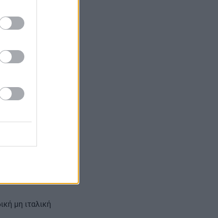
 και τη μεγάλη
ς,
δομές.
ική μη ιταλική