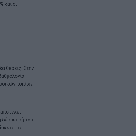
5%
και οι
έα θέσεις. Στην
 βαθμολογία
υσικών τοπίων,
ί αποτελεί
η δέσμευσή του
ίσκεται το