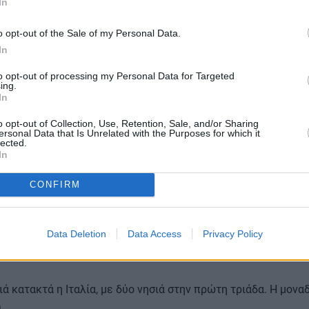
In
ά βάσει ηλιοφάνειας
o opt-out of the Sale of my Personal Data.
In
ύν στην κατηγορία του καιρού, χάρη στις ήπιες θερμοκρασίες
to opt-out of processing my Personal Data for Targeted
ing.
όλη τη διάρκεια του έτους.
In
o opt-out of Collection, Use, Retention, Sale, and/or Sharing
ersonal Data that Is Unrelated with the Purposes for which it
lected.
In
ικά τα Κανάρια Νησιά ως το κορυφαίο ευρωπαϊκό αρχιπέλαγο
CONFIRM
ζουν ιδανικά κλίμα, φυσικό περιβάλλον και ταξιδιωτικές υπο
Data Deletion
Data Access
Privacy Policy
ά βάσει κουζίνας
ά κατακτά η Ιταλία, με δύο νησιά στην πρώτη τριάδα. Η μοναδ
η
.