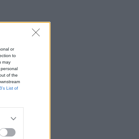
2/100) και το
 ιδανικό για
sonal or
ection to
ou may
 personal
out of the
 downstream
B’s List of