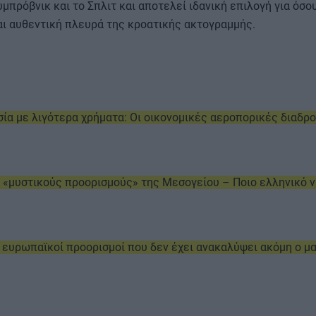
πρόβνικ και το Σπλιτ και αποτελεί ιδανική επιλογή για όσο
αι αυθεντική πλευρά της κροατικής ακτογραμμής.
ία με λιγότερα χρήματα: Οι οικονομικές αεροπορικές διαδρο
 «μυστικούς προορισμούς» της Μεσογείου – Ποιο ελληνικό ν
5 ευρωπαϊκοί προορισμοί που δεν έχει ανακαλύψει ακόμη ο μ