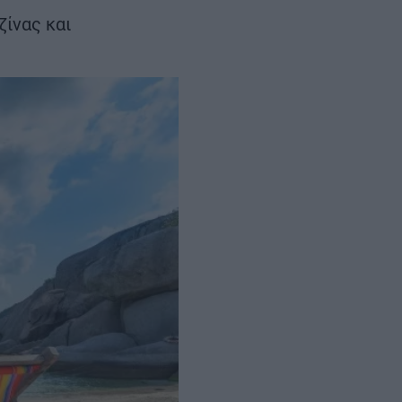
ς Βόλου
ζίνας και