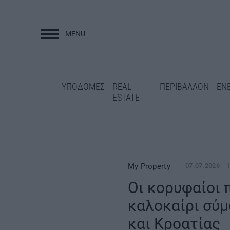
MENU
ΥΠΟΔΟΜΕΣ
ΥΠΟΔΟΜΕΣ
REAL
ΠΕΡΙΒΑΛΛΟΝ
ΕΝ
ESTATE
My Property
07.07.2026
Οι κορυφαίοι 
Επανεκκίνηση για
καλοκαίρι σύμ
Νεστορίου: Στον 
Άγραφα: Νέα έργα στο οδικό
και Κροατίας
διαγωνισμός των 
δίκτυο και ΟΧΕ 22,46 εκατ.
ευρώ