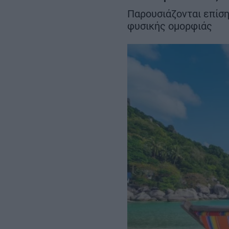
ευρώ – Ο σχεδιασμός έως το
Παρουσιάζονται επίση
2030
φυσικής ομορφιάς
REAL ESTATE
ΠΕΡΙΒΑΛΛΟΝ
ΕΝΕΡΓΕΙΑ
ΜΕΤΑΦΟΡΕΣ - ΗΛΕΚΤΡΟΚΙΝΗ
ΨΗΦΙΑΚΟΣ ΚΟΣΜΟΣ
ΟΙΚΟΝΟΜΙΑ - ΕΠΙΧΕΙΡΗΣΕΙΣ
MY PROPERTY