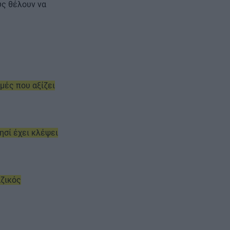
υς θέλουν να
μές που αξίζει
ησί έχει κλέψει
αζικός