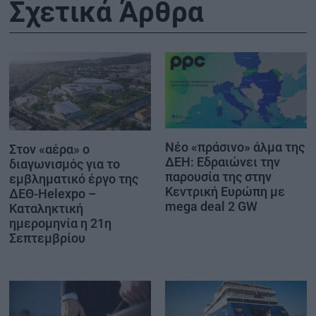
Σχετικά Άρθρα
Νέο «πράσινο» άλμα της
Στον «αέρα» ο
ΔΕΗ: Εδραιώνει την
διαγωνισμός για το
παρουσία της στην
εμβληματικό έργο της
Κεντρική Ευρώπη με
ΔΕΘ-Helexpo –
mega deal 2 GW
Καταληκτική
ημερομηνία η 21η
Σεπτεμβρίου