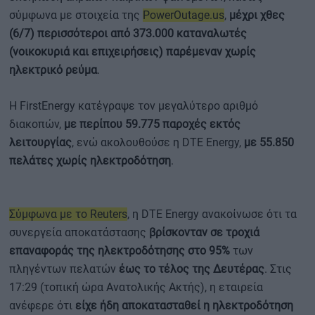
σύμφωνα με στοιχεία της
PowerOutage.us
,
μέχρι χθες
(6/7)
περισσότεροι από 373.000 καταναλωτές
(νοικοκυριά και επιχειρήσεις) παρέμεναν χωρίς
ηλεκτρικό ρεύμα
.
Η FirstEnergy κατέγραψε τον μεγαλύτερο αριθμό
διακοπών,
με περίπου 59.775 παροχές εκτός
λειτουργίας
, ενώ ακολουθούσε η DTE Energy,
με 55.850
πελάτες χωρίς ηλεκτροδότηση
.
Σύμφωνα με το Reuters
, η DTE Energy ανακοίνωσε ότι τα
συνεργεία αποκατάστασης
βρίσκονταν σε τροχιά
επαναφοράς της ηλεκτροδότησης στο 95%
των
πληγέντων πελατών
έως το τέλος της Δευτέρας
. Στις
17:29 (τοπική ώρα Ανατολικής Ακτής), η εταιρεία
ανέφερε ότι
είχε ήδη αποκατασταθεί η ηλεκτροδότηση