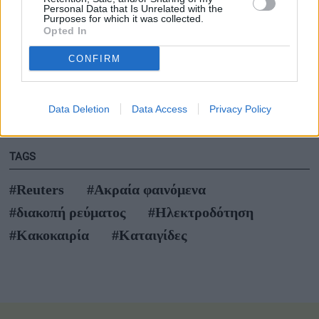
Personal Data that Is Unrelated with the
καύσωνα του 2003
Purposes for which it was collected.
Opted In
Έκκληση ΟΗΕ για 202 εκατ. δολάρια με στόχο την
CONFIRM
προστασία 8,8 εκατ. ανθρώπων
Πόσο καθαρές είναι οι ελληνικές παραλίες; Νέα
Data Deletion
Data Access
Privacy Policy
ευρωπαϊκή έκθεση δίνει την απάντηση
TAGS
#Reuters
#Ακραία φαινόμενα
#διακοπή ρεύματος
#Ηλεκτροδότηση
#Κακοκαιρία
#Καταιγίδες