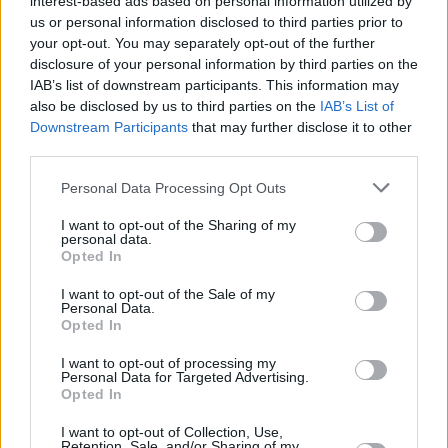
interest-based ads based on personal information utilized by
σε περισσότερους από 300.000 πελάτες μετά το
us or personal information disclosed to third parties prior to
πέρασμα των καταιγίδων
, ενώ οι
περίπου 40.000
your opt-out. You may separately opt-out of the further
εναπομείνασες διακοπές αναμενόταν να
disclosure of your personal information by third parties on the
αποκατασταθούν μέχρι σήμερα
.
IAB’s list of downstream participants. This information may
also be disclosed by us to third parties on the
IAB’s List of
Downstream Participants
that may further disclose it to other
Από την πλευρά της, η
Con Edison
ανέφερε ότι οι πόλεις
third parties.
Γιόνκερς, Μάουντ Βέρνον, Ράι και Νιου Ροσέλ, στην
κομητεία Γουέσττσεστερ, βόρεια της Νέας Υόρκης,
Personal Data Processing Opt Outs
επλήγησαν περισσότερο από τις καταιγίδες
. Η εταιρεία
I want to opt-out of the Sharing of my
εκτιμούσε ότι
έως τις 19:00 της Δευτέρας θα είχε
personal data.
Opted In
αποκατασταθεί η ηλεκτροδότηση στο 95% των πελατών
της στην περιοχή
που επηρεάστηκαν από την κακοκαιρία
I want to opt-out of the Sale of my
Personal Data.
της 4ης Ιουλίου.
Opted In
I want to opt-out of processing my
Personal Data for Targeted Advertising.
Περισσότερες ειδήσεις
Opted In
I want to opt-out of Collection, Use,
Ο καύσωνας του Ιουνίου ξεπέρασε σε έκταση τον φονικό
Retention, Sale, and/or Sharing of my