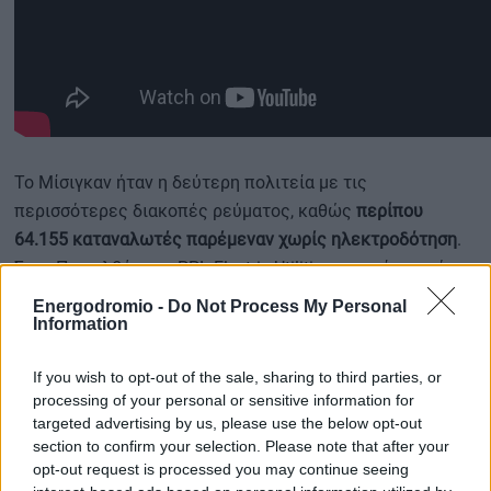
Το Μίσιγκαν ήταν η δεύτερη πολιτεία με τις
περισσότερες διακοπές ρεύματος, καθώς
περίπου
64.155 καταναλωτές παρέμεναν χωρίς ηλεκτροδότηση
.
Στην Πενσιλβάνια, η PPL Electric Utilities ανακοίνωσε ότι
περίπου 51.012 πελάτες της
, ποσοστό που αντιστοιχεί
Energodromio -
Do Not Process My Personal
Information
στο
2,6%
του συνόλου των συνδέσεών της στην πολιτεία,
εξακολουθούσαν να μην έχουν ρεύμα
.
If you wish to opt-out of the sale, sharing to third parties, or
processing of your personal or sensitive information for
targeted advertising by us, please use the below opt-out
Η FirstEnergy γνωστοποίησε ότι η θυγατρική της Jersey
section to confirm your selection. Please note that after your
Central Power & Light αποκατέστησε την ηλεκτροδότηση
opt-out request is processed you may continue seeing