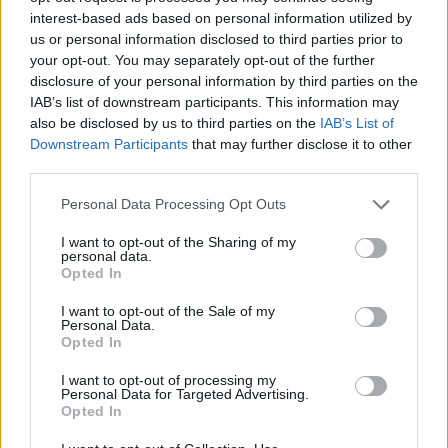
βαριών νομικών χτυπημάτων
για τον τεχνολογικό
interest-based ads based on personal information utilized by
κολοσσό.
Υπενθυμίζεται η
«καμπάνα» των 425 εκατ. δολ.
us or personal information disclosed to third parties prior to
your opt-out. You may separately opt-out of the further
που επέβαλε ομοσπονδιακό δικαστήριο στο Σαν
disclosure of your personal information by third parties on the
Φρανσίσκο, για
παραβίαση ιδιωτικότητας σε 98 εκατ.
IAB’s list of downstream participants. This information may
συσκευές
την περίοδο 2016–2024. Η Google, που έχει
also be disclosed by us to third parties on the
IAB’s List of
ήδη ανακοινώσει ότι θα ασκήσει έφεση και στις δύο
Downstream Participants
that may further disclose it to other
third parties.
περιπτώσεις, βρίσκεται πλέον στο επίκεντρο
ταυτόχρονων υποθέσεων τόσο στην Ευρώπη όσο και στις
Personal Data Processing Opt Outs
ΗΠΑ.
I want to opt-out of the Sharing of my
personal data.
Το νέο πρόστιμο των
2,95 δισ. ευρώ
είναι μικρότερο από
Opted In
το ρεκόρ των
4,34 δισ.
που είχε επιβληθεί το 2018 για
I want to opt-out of the Sale of my
την υπόθεση
Android
, αλλά υψηλότερο από τα
2,42 δισ.
Personal Data.
Opted In
του 2017 για την υπηρεσία σύγκρισης τιμών.
I want to opt-out of processing my
Personal Data for Targeted Advertising.
Παράλληλα, στις ΗΠΑ έχει προγραμματιστεί για τις
22
Opted In
Σεπτεμβρίου
η έναρξη δίκης, μετά την απόφαση