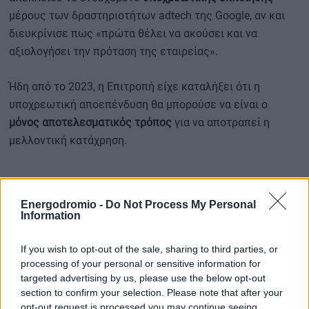
μέρους των δραστηριοτήτων adtech της Google, αν και
διευκρίνισε πως «πρώτα θέλει να ακούσει και να
αξιολογήσει την πρόταση της εταιρείας».
Ήδη από το 2023, η Επιτροπή είχε καταλήξει ότι η
υποχρεωτική αποεπένδυση θα μπορούσε να είναι ο
μόνος αποτελεσματικός τρόπος
για να αποτραπεί η
μελλοντική κατάχρηση.
Το πρόστιμο των
2,95 δισ. ευρώ
είναι μικρότερο από
Energodromio -
Do Not Process My Personal
εκείνο των
4,34 δισ. ευρώ
που είχε επιβληθεί το 2018
Information
για την υπόθεση
Android
, αλλά μεγαλύτερο από τα
2,42
δισ. ευρώ
του 2017 για την υπηρεσία σύγκρισης τιμών
If you wish to opt-out of the sale, sharing to third parties, or
processing of your personal or sensitive information for
της Google.
targeted advertising by us, please use the below opt-out
section to confirm your selection. Please note that after your
Η απόφαση αυτή έρχεται να προστεθεί σε μια
σειρά
opt-out request is processed you may continue seeing