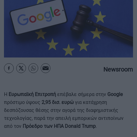
ΟΙΚΟΝΟΜΙΑ - ΕΠΙΧΕΙΡΗΣΕΙΣ
MY PROPERTY
ΚΑΡΑΜΠΟΛΕΣ
Newsroom
ΟΡΟΙ ΧΡΗΣΗΣ
ΕΠΙΚΟΙΝΩΝΙΑ
ΤΑΥΤΟΤΗΤΑ
Η
Ευρωπαϊκή Επιτροπή
επέβαλε σήμερα στην
Google
πρόστιμο ύψους
2,95 δισ. ευρώ
για κατάχρηση
δεσπόζουσας θέσης στην αγορά της διαφημιστικής
τεχνολογίας, παρά την απειλή εμπορικών αντιποίνων
από τον
Πρόεδρο των ΗΠΑ Donald Trump
.