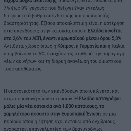
ισχυρό μοχλό ανάπτυξης
, προσεγγίζοντας ποσοστά από
7% έως 9%, γεγονός που δείχνει έναν εντελώς
διαφορετικό βαθμό επενδυτικής και οικοδομικής
δραστηριότητας. Εξίσου αποκαλυπτική είναι η υστέρηση
στις επενδύσεις στην κατοικία, όπου η
Ελλάδα κινείται
στο 2,6% του ΑΕΠ, έναντι ευρωπαϊκού μέσου όρου 5,3%
.
Αντίθετα, χώρες όπως η
Κύπρος, η Γερμανία και η Ιταλία
υπερβαίνουν το 6%, ενισχύοντας σταθερά την παραγωγή
νέων ακινήτων και τη διαρκή ανανέωση του οικιστικού
τους αποθέματος.
Η υποτονικότητα των επενδύσεων αποτυπώνεται και
στην παραγωγή νέων κατοικιών.
Η Ελλάδα καταγράφει
μόλις μία νέα κατοικία ανά 1.000 κατοίκους, το
χαμηλότερο ποσοστό στην Ευρωπαϊκή Ένωση
, σε μια
περίοδο όπου η ζήτηση έχει ενταθεί από εγχώριους
αγοραστές, επαγγελματίες των βραχυχρόνιων