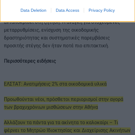
απουσία συνεκτικής στεγαστικής πολιτικής
δημιουργούν
Data Deletion
Data Access
Privacy Policy
ένα περιβάλλον όπου η προσφορά δεν μπορεί να
ανταποκριθεί στη ζήτηση. Η ανάγκη για στοχευμένες
μεταρρυθμίσεις, ενίσχυση της οικοδομικής
δραστηριότητας και συστηματικές παρεμβάσεις
προσιτής στέγης δεν ήταν ποτέ πιο επιτακτική.
Περισσότερες ειδήσεις
ΕΛΣΤΑΤ: Ανατιμήσεις 2% στα οικοδομικά υλικά
Προωθούνται νέοι, πρόσθετοι περιορισμοί στην αγορά
των βραχυχρόνιων μισθώσεων στην Αθήνα
Αλλάζουν τα πάντα για τα ακίνητα το καλοκαίρι – Τι
φέρνει το Μητρώο Ιδιοκτησίας και Διαχείρισης Ακινήτων