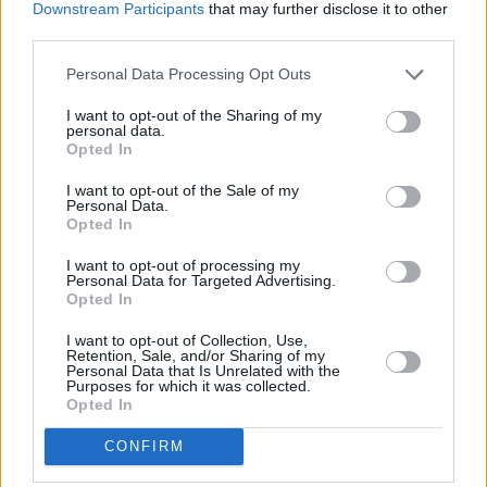
Ισπανία όπου η οικοδομική δραστηριότητα σχεδόν
Downstream Participants
that may further disclose it to other
διπλασιάστηκε. Παράλληλα, το χωρικό αποτύπωμα της
third parties.
κατοικίας στην ΕΕ δείχνει ότι μόλις το 3% της
Personal Data Processing Opt Outs
ευρωπαϊκής γης χρησιμοποιείται για οικιστική ανάπτυξη,
I want to opt-out of the Sharing of my
σε αντίθεση με το 74% που παραμένει σε γεωργική ή
personal data.
δασική χρήση. Τη μεγαλύτερη πυκνότητα κατοικίας
Opted In
παρουσιάζουν μητροπολιτικά κέντρα όπως η Βρέμη, το
I want to opt-out of the Sale of my
Αμβούργο και οι Βρυξέλλες, ενώ σε αγροτικές περιοχές
Personal Data.
Opted In
όπως στην Αραγωνία της Ισπανίας το ποσοστό οικιστικής
γης δεν ξεπερνά το 0,3%.
I want to opt-out of processing my
Personal Data for Targeted Advertising.
Opted In
Όλα τα παραπάνω συγκλίνουν στο συμπέρασμα ότι
η
I want to opt-out of Collection, Use,
Retention, Sale, and/or Sharing of my
Ελλάδα παραμένει σταθερά ουραγός στον
Personal Data that Is Unrelated with the
Purposes for which it was collected.
κατασκευαστικό τομέα
και αυτή η υστέρηση αποτελεί μία
Opted In
από τις βασικές αιτίες της στεγαστικής κρίσης. Η
CONFIRM
περιορισμένη παραγωγή νέων κατοικιών, οι χαμηλές
επενδύσεις, η γήρανση του οικιστικού αποθέματος και η