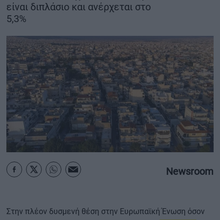
είναι διπλάσιο και ανέρχεται στο
ΟΙΚΟΝΟΜΙΑ - ΕΠΙΧΕΙΡΗΣΕΙΣ
5,3%
MY PROPERTY
ΚΑΡΑΜΠΟΛΕΣ
ΟΡΟΙ ΧΡΗΣΗΣ
ΕΠΙΚΟΙΝΩΝΙΑ
ΤΑΥΤΟΤΗΤΑ
Newsroom
Στην πλέον δυσμενή θέση στην Ευρωπαϊκή Ένωση όσον