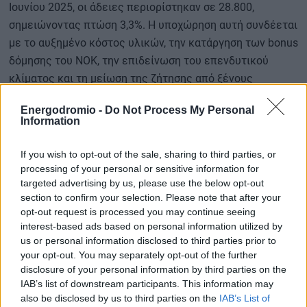
Ιουνίου 2025, οι άδειες περιορίστηκαν σε 28.800,
σημειώνοντας πτώση 3,3%. Η υποχώρηση αυτή συνδέεται
με το αυξημένο κόστος υλικών, την κατάργηση των bonus
δόμησης του ΝΟΚ, την επιδείνωση του επενδυτικού
κλίματος και τη μείωση της ζήτησης από ξένους
αγοραστές, που τα προηγούμενα χρόνια είχαν
Energodromio -
Do Not Process My Personal
λειτουργήσει ως βασική πηγή ρευστότητας για την
Information
ελληνική αγορά.
If you wish to opt-out of the sale, sharing to third parties, or
Την ίδια στιγμή, η εικόνα στην Ευρώπη παραμένει σαφώς
processing of your personal or sensitive information for
targeted advertising by us, please use the below opt-out
πιο ισχυρή. Το 2024 εκδόθηκαν 1,5 εκατομμύριο
section to confirm your selection. Please note that after your
οικοδομικές άδειες για κατοικίες στην ΕΕ, αριθμός
opt-out request is processed you may continue seeing
μειωμένος από τα επίπεδα ρεκόρ του 2021, αλλά
interest-based ads based on personal information utilized by
πολλαπλάσιος σε σύγκριση με τα ελληνικά μεγέθη. Σε
us or personal information disclosed to third parties prior to
your opt-out. You may separately opt-out of the further
βάθος δεκαετίας οι άδειες στην Ευρώπη αυξήθηκαν κατά
disclosure of your personal information by third parties on the
5%, με εντυπωσιακές επιδόσεις σε χώρες όπως η
IAB’s list of downstream participants. This information may
Βουλγαρία που κατέγραψε άνοδο 211%, η Μάλτα και η
also be disclosed by us to third parties on the
IAB’s List of