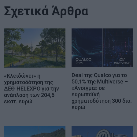
Σχετικά Άρθρα
Deal της Qualco για το
«Κλειδώνει» η
50,1% της Multiverse –
χρηματοδότηση της
«Άνοιγμα» σε
ΔΕΘ-HELEXPO για την
ευρωπαϊκή
ανάπλαση των 204,6
χρηματοδότηση 300 δισ.
εκατ. ευρώ
ευρώ