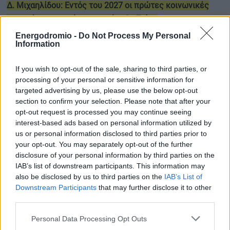
Δ. Μιχαηλίδου: Εντός του 2027 οι πρώτες κοινωνικές
κατοικίες στο πρώην στρατόπεδο Ζιάκα
Energodromio -
Do Not Process My Personal
Information
Δ. Μιχαηλίδου: Έως 46.000 ευρώ με το νέο «Ανακαινίζω»
If you wish to opt-out of the sale, sharing to third parties, or
με επιδότηση μέχρι και το 95% του κόστους
processing of your personal or sensitive information for
targeted advertising by us, please use the below opt-out
Αξιοποίηση δημόσιας γης και τριών ανενεργών
section to confirm your selection. Please note that after your
στρατοπέδων για κοινωνική και προσιτή κατοικία – Στα 7
opt-out request is processed you may continue seeing
interest-based ads based on personal information utilized by
δισ. ευρώ ο προϋπολογισμός
us or personal information disclosed to third parties prior to
your opt-out. You may separately opt-out of the further
disclosure of your personal information by third parties on the
IAB’s list of downstream participants. This information may
TAGS
also be disclosed by us to third parties on the
IAB’s List of
Downstream Participants
that may further disclose it to other
#Ακίνητα
#Δημόσιο
third parties.
#Κοινωνική Αντιπαροχή
#Κτίρια
Personal Data Processing Opt Outs