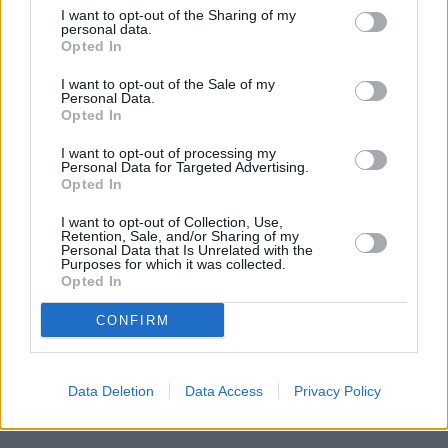
#ΚΥΑ
I want to opt-out of the Sharing of my
personal data.
Opted In
I want to opt-out of the Sale of my
Personal Data.
Opted In
ΔΙΑΒΑΣΤΕ ΕΠΙΣΗΣ
I want to opt-out of processing my
Personal Data for Targeted Advertising.
Opted In
I want to opt-out of Collection, Use,
Είσαι το μεγαλύτερο ή το
Το νέο αμερικ
Retention, Sale, and/or Sharing of my
Personal Data that Is Unrelated with the
μικρότερο παιδί; – Πώς
estate hotspo
Purposes for which it was collected.
επηρεάζεται η υγεία σου
Βρετανών – 
Opted In
ανάλογα με τη σειρά
αγοράζουν σπ
CONFIRM
γέννησης
200.000 δολ
Data Deletion
Data Access
Privacy Policy