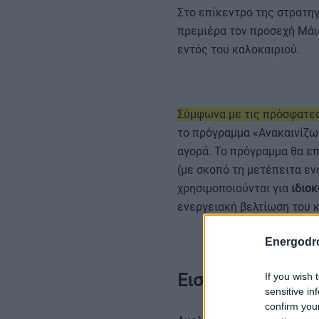
Στο επίκεντρο της στρατη
πρεμιέρα τον προσεχή Μάιο
εντός του καλοκαιριού.
Σύμφωνα με τις πρόσφατε
το πρόγραμμα «Ανακαινίζω
αγορά. Το πρόγραμμα θα επ
(με σκοπό τη μετέπειτα εν
χρησιμοποιούνται για
ιδιο
ενεργειακή βελτίωση του κ
Energodr
Εισοδηματικά κρι
If you wish 
sensitive in
confirm you