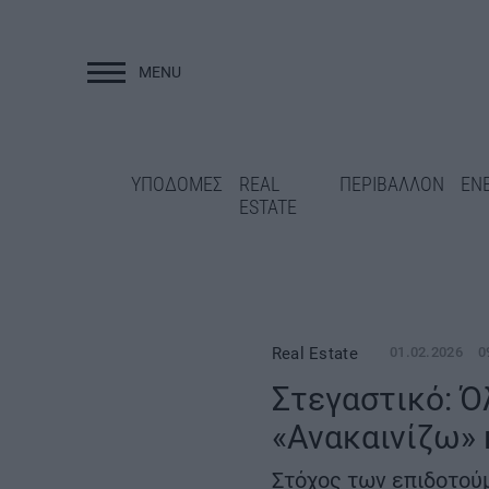
MENU
ΥΠΟΔΟΜΕΣ
ΥΠΟΔΟΜΕΣ
REAL
ΠΕΡΙΒΑΛΛΟΝ
ΕΝ
ESTATE
Real Estate
01.02.2026
0
Στεγαστικό: Ό
Επανεκκίνηση για
«Ανακαινίζω» 
Νεστορίου: Στον 
Άγραφα: Νέα έργα στο οδικό
διαγωνισμός των 
δίκτυο και ΟΧΕ 22,46 εκατ.
Στόχος των επιδοτού
ευρώ