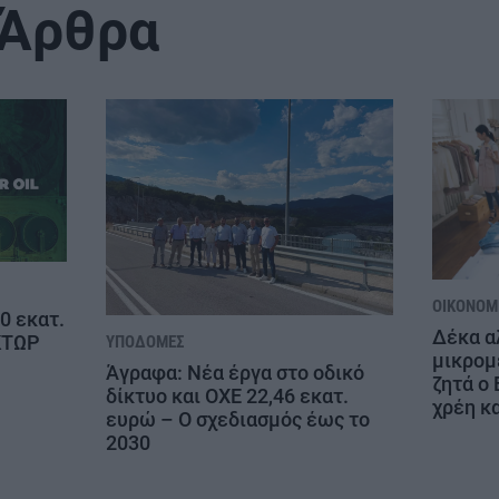
 Άρθρα
ΟΙΚΟΝΟΜΊ
00 εκατ.
Δέκα α
ΚΤΩΡ
ΥΠΟΔΟΜΈΣ
μικρομ
Άγραφα: Νέα έργα στο οδικό
ζητά ο 
δίκτυο και ΟΧΕ 22,46 εκατ.
χρέη κ
ευρώ – Ο σχεδιασμός έως το
2030