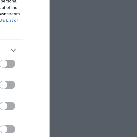
ν και τη μεσαία
 personal
out of the
 downstream
B’s List of
 πρώτο).
ιωτών
διαγωνισμούς,
 το
30% των
το υπόλοιπο