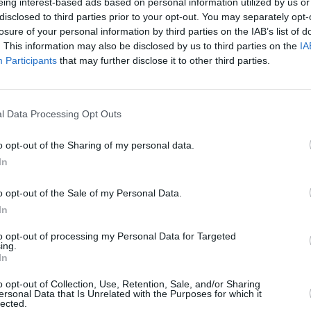
του «Σπίτι μου ΙΙ», τα κριτήρια διευρύνονται για να καλύψου
eing interest-based ads based on personal information utilized by us or
disclosed to third parties prior to your opt-out. You may separately opt-
ται ως εξής:
losure of your personal information by third parties on the IAB’s list of
. This information may also be disclosed by us to third parties on the
IA
.
Participants
that may further disclose it to other third parties.
ώ (με +5.000 ευρώ ανά παιδί).
ες:
Έως 39.000 ευρώ (με +5.000 ευρώ για κάθε παιδί μετά το
l Data Processing Opt Outs
ες εκτάσεις από το καλοκαίρι
o opt-out of the Sharing of my personal data.
In
ση αφορά την αξιοποίηση της δημόσιας περιουσίας μέσω ιδ
ευαστικές εταιρείες που θα προκύψουν από τους σχετικούς 
o opt-out of the Sale of my Personal Data.
η κατοικιών σε δημόσια οικόπεδα. Η συμφωνία προβλέπει ότι
In
οχρεωτικά για
μακροχρόνια μίσθωση με χαμηλό ενοίκιο
, ενώ 
to opt-out of processing my Personal Data for Targeted
 ελεύθερα στην αγορά.
ing.
In
o opt-out of Collection, Use, Retention, Sale, and/or Sharing
ersonal Data that Is Unrelated with the Purposes for which it
lected.