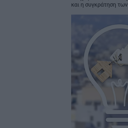
ευρώ – Ο σχεδιασμός έως το
και η συγκράτηση των
2030
REAL ESTATE
ΠΕΡΙΒΑΛΛΟΝ
ΕΝΕΡΓΕΙΑ
ΜΕΤΑΦΟΡΕΣ - ΗΛΕΚΤΡΟΚΙΝΗ
ΨΗΦΙΑΚΟΣ ΚΟΣΜΟΣ
ΟΙΚΟΝΟΜΙΑ - ΕΠΙΧΕΙΡΗΣΕΙΣ
MY PROPERTY