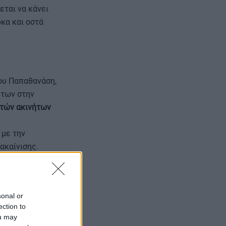
εται να κάνει
ρκα και οστά
ου Παπαθανάση,
ήτων στην
στών ακινήτων
 με την
ακαίνισης.
sonal or
ection to
ou may