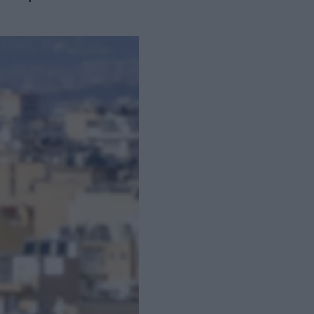
ς Βόλου