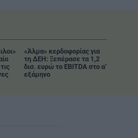
ιλοι»
«Άλμα» κερδοφορίας για
αίο
τη ΔΕΗ: Ξεπέρασε τα 1,2
τις
δισ. ευρώ το EBITDA στο α’
νες
εξάμηνο