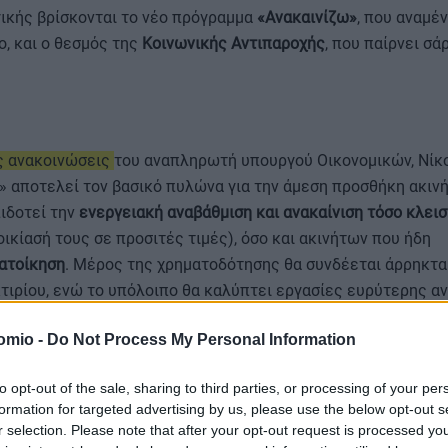
γικής βρίσκονται το νέο πρόγραμμα
«Ανακαινίζω»
, που αναμέν
, και ο θεσμός της
Κοινωνικής Αντιπαροχής
, που παίρνει σά
ς ανακοινώσεις
του αναπληρωτή υπουργού Οικονομικών, Νίκ
» αποτελεί τον βασικό πυλώνα για την άμεση προσθήκη ακιν
ιδοτεί την
ενεργειακή αναβάθμιση και ανακαίνιση τόσο κλει
οικίασή τους σε προσιτές τιμές), όσο και ακινήτων που ήδη
κατοίκηση
. Μέρος της χρηματοδότησης θα συνδέεται άρρηκτα
τιρίου, ενώ το υπόλοιπο θα καλύπτει εργασίες ευρύτερης αν
omio -
Do Not Process My Personal Information
τήρια
to opt-out of the sale, sharing to third parties, or processing of your per
formation for targeted advertising by us, please use the below opt-out s
r selection. Please note that after your opt-out request is processed y