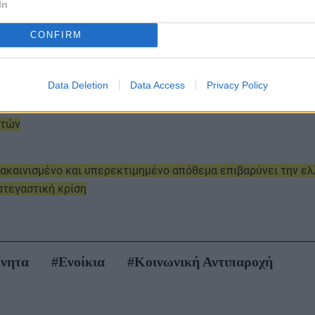
In
CONFIRM
παλαιό το απόθεμα κατοικιών στη Θεσσαλονίκη – Άνω των 40 
Data Deletion
Data Access
Privacy Policy
στικά ακίνητα που προσφέρονται προς πώληση – Μόλις 1 στα
ετών
ανακαινισμένο και υπερεκτιμημένο απόθεμα επιβαρύνει την ε
στεγαστική κρίση
ίνητα
#Ενοίκια
#Κοινωνική Αντιπαροχή