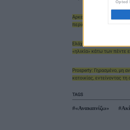
Opted 
Αρκετό, αλλά και αρκετά 
περισσότερα σπίτια
Ελάχιστα τα νεόδμητα οικι
«ηλικία» κάτω των πέντε 
Prosperty: Γηρασμένο, μη 
κατοικίας, εντείνοντας τη 
TAGS
#«Ανακαινίζω»
#Ακ