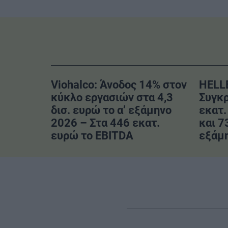
Viohalco: Άνοδος 14% στον
HELL
κύκλο εργασιών στα 4,3
Συγκρ
δισ. ευρώ το α’ εξάμηνο
εκατ.
2026 – Στα 446 εκατ.
και 7
ευρώ το EBITDA
εξάμ