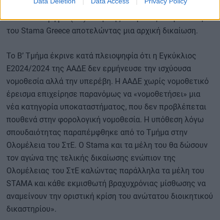
Data Deletion
Data Access
Privacy Policy
Τμήματος του Συμβουλίου της Επικρατείας (ΣτΕ) έκρινε
κατά πλειοψηφία (5-2) υπέρ της αιτήσεως ακυρώσεως
του Stama Greece αποτελώντας μια αρχική δικαίωση.
Το Β’ Τμήμα έκρινε κατά πλειοψηφία ότι η Εγκύκλιος
Ε2024/2024 της ΑΑΔΕ δεν ερμήνευσε την ισχύουσα
νομοθεσία αλλά την υπερέβη. Η ΑΑΔΕ χωρίς νομοθετικό
έρεισμα επιχείρησε παρανόμως να «νομοθετήσει» μια
νέα κατηγορία υποκαταστήματος, που δεν προβλέπεται
πουθενά στην φορολογική νομοθεσία. Η υπόθεση λόγω
σπουδαιότητας παραπέμφθηκε από το Τμήμα στην
Ολομέλεια του ΣτΕ. Ο Stama και τα μέλη του θα δώσουν
τον αγώνα της τελικής δικαίωσης ενώπιον της
Ολομέλειας του ΣτΕ καλώντας παράλληλα τα μέλη του
STAMA και κάθε εκμισθωτή βραχυχρόνιας μίσθωσης να
αναμείνουν την οριστική κρίση του ανώτατου διοικητικού
δικαστηρίου».