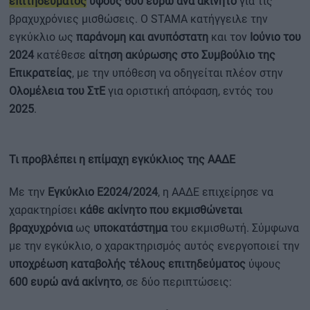
επιτηδεύματος
ύψους 600 ευρώ ανά ακίνητο
για τις
βραχυχρόνιες μισθώσεις. Ο STAMA κατήγγειλε την
εγκύκλιο ως
παράνομη και ανυπόστατη
και τον
Ιούνιο του
2024
κατέθεσε
αίτηση ακύρωσης στο Συμβούλιο της
Επικρατείας
, με την υπόθεση να οδηγείται πλέον στην
Ολομέλεια του ΣτΕ
για οριστική απόφαση, εντός του
2025
.
Τι προβλέπει η επίμαχη εγκύκλιος της ΑΑΔΕ
Με την
Εγκύκλιο Ε2024/2024
, η ΑΑΔΕ επιχείρησε να
χαρακτηρίσει
κάθε ακίνητο που εκμισθώνεται
βραχυχρόνια
ως
υποκατάστημα
του εκμισθωτή. Σύμφωνα
με την εγκύκλιο, ο χαρακτηρισμός αυτός ενεργοποιεί την
υποχρέωση καταβολής τέλους επιτηδεύματος
ύψους
600 ευρώ ανά ακίνητο
, σε δύο περιπτώσεις: