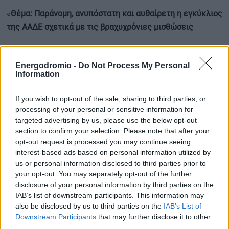
«
Θέμα: Παράνομη, ανυπόστατη και αυθαίρετη η εγκύκλιος
της ΑΑΔΕ σχετικά με τις βραχυχρόνιες μισθώσεις
Τον Απρίλιο 2024 η ΑΑΔΕ προσπάθησε να φορολογήσει
με τέλος επιτηδεύματος (600,00€) καθένα ακίνητο που
Energodromio -
Do Not Process My Personal
Information
εκμισθώνεται με καθεστώς βραχυχρόνιας μίσθωσης όταν
εκμισθωτής είναι είτε ιδιώτης με τουλάχιστον 3 ακίνητα
If you wish to opt-out of the sale, sharing to third parties, or
είτε εταιρεία (ασχέτως αριθμού ακινήτων). Ειδικότερα η
processing of your personal or sensitive information for
ΑΑΔΕ χαρακτήρισε κάθε μίσθιο ως «υποκατάστημα» του
targeted advertising by us, please use the below opt-out
section to confirm your selection. Please note that after your
εκμισθωτή με Εγκύκλιό της (Ε2024/2024) και χωρίς να
opt-out request is processed you may continue seeing
προβλέπεται τέτοια εννοιολογική ταύτιση σε
interest-based ads based on personal information utilized by
οποιονδήποτε νόμο.
us or personal information disclosed to third parties prior to
your opt-out. You may separately opt-out of the further
Ο Σύνδεσμος Εταιρειών Βραχυχρόνιας Μίσθωσης
disclosure of your personal information by third parties on the
IAB’s list of downstream participants. This information may
Ακινήτων (
Stama Greece
) και οι εταιρείες βραχυχρόνιας
also be disclosed by us to third parties on the
IAB’s List of
μίσθωσης που μετέχουν και εκπροσωπούνται μέσω του
Downstream Participants
that may further disclose it to other
συνδέσμου κατέθεσαν τον Ιούνιο 2024 αίτηση
third parties.