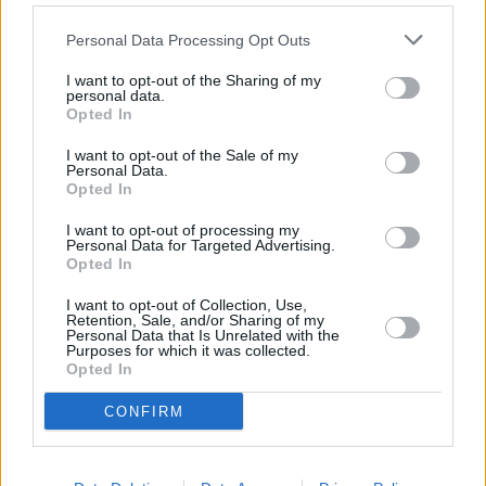
ακυρώσεως στο Συμβούλιο της Επικρατείας εναντίον
Personal Data Processing Opt Outs
της Εγκυκλίου της ΑΑΔΕ.
I want to opt-out of the Sharing of my
personal data.
Η Εγκύκλιος είναι παράνομη και ανυπόστατη και είναι
Opted In
αυθαίρετος ο χαρακτηρισμός κάθε μισθίου ως
I want to opt-out of the Sale of my
υποκαταστήματος. Η νομοθεσία και η νομολογία των
Personal Data.
δικαστηρίων έχουν ορίσει το υποκατάστημα ως χώρο
Opted In
εκτός της έδρας μιας επιχείρησης, μέσα στον οποίο
I want to opt-out of processing my
διενεργούνται συναλλαγές με πελάτες ή παράγονται
Personal Data for Targeted Advertising.
Opted In
αγαθά ή παρέχονται υπηρεσίες σε πελάτες. Η
βραχυχρόνια μίσθωση ενός ακινήτου (μισθίου)
I want to opt-out of Collection, Use,
Retention, Sale, and/or Sharing of my
συμφωνείται εκτός του ακινήτου και πριν από την είσοδο
Personal Data that Is Unrelated with the
Purposes for which it was collected.
του μισθωτή ενώ δεν συνδυάζεται με παροχή υπηρεσιών
Opted In
που μπορούν να χαρακτηρίσουν το μίσθιο ως
CONFIRM
υποκατάστημα επιχείρησης.
Πράγματι η απόφαση 602/2025 του Β’ Επταμελούς