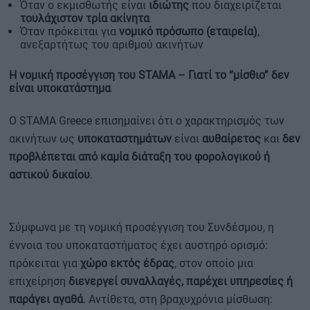
Όταν ο εκμισθωτής είναι
ιδιώτης
που διαχειρίζεται
τουλάχιστον τρία ακίνητα
Όταν πρόκειται για
νομικό πρόσωπο (εταιρεία)
,
ανεξαρτήτως του αριθμού ακινήτων
Η νομική προσέγγιση του STAMA – Γιατί το “μίσθιο” δεν
είναι υποκατάστημα
Ο STAMA Greece επισημαίνει ότι ο χαρακτηρισμός των
ακινήτων ως
υποκαταστημάτων
είναι
αυθαίρετος
και
δεν
προβλέπεται από καμία διάταξη του φορολογικού ή
αστικού δικαίου
.
Σύμφωνα με τη νομική προσέγγιση του Συνδέσμου, η
έννοια του υποκαταστήματος έχει αυστηρό ορισμό:
πρόκειται για
χώρο εκτός έδρας
, στον οποίο μια
επιχείρηση
διενεργεί συναλλαγές, παρέχει υπηρεσίες ή
παράγει αγαθά
. Αντίθετα, στη βραχυχρόνια μίσθωση: