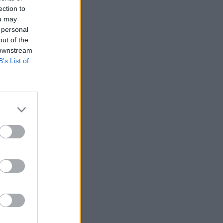
 λειτουργεί
ection to
Νοέμβριο του
ou may
 Νέα
 personal
out of the
της
 downstream
B’s List of
 το
ην
ι
 των
ετικά
λα της