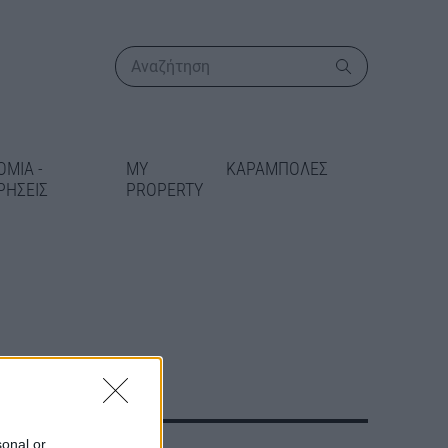
ΟΜΙΑ -
MY
ΚΑΡΑΜΠΟΛΕΣ
ΡΗΣΕΙΣ
PROPERTY
ΠΕΡΙΣΣΟΤΕΡΑ
 συμφωνία για
ονα συστήματα
στέλι – Χ.
sonal or
 το