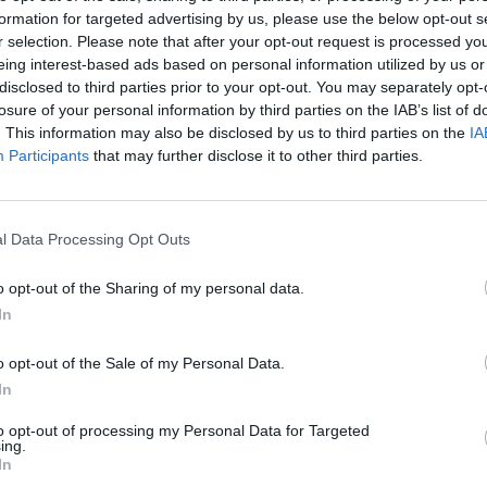
μήνες νωρίτερα
αεροδρόμιο να
formation for targeted advertising by us, please use the below opt-out s
κανονικά τον 
r selection. Please note that after your opt-out request is processed y
GPT-5.6 Sol:
2028
eing interest-based ads based on personal information utilized by us or
disclosed to third parties prior to your opt-out. You may separately opt-
κατεύθυνση 
losure of your personal information by third parties on the IAB’s list of
. This information may also be disclosed by us to third parties on the
IA
OpenAI μετά
Participants
that may further disclose it to other third parties.
κυβερνητικό
μπλόκο για τ
l Data Processing Opt Outs
εθνική
o opt-out of the Sharing of my personal data.
ΣΗ
In
ασφάλεια
o opt-out of the Sale of my Personal Data.
Η εξέλιξη αυτή έρχετα
In
αμέσως μετά την άρση
περιορισμών από την
to opt-out of processing my Personal Data for Targeted
κυβέρνηση των ΗΠΑ σχ
ing.
In
με τα τελευταία μοντέ