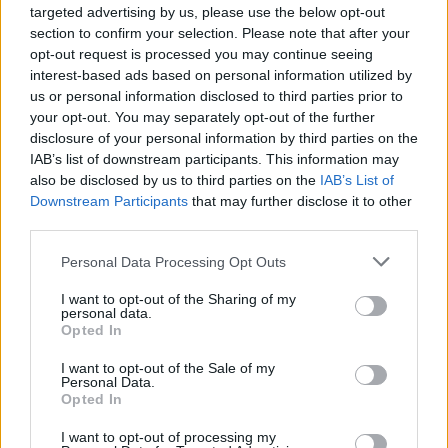
targeted advertising by us, please use the below opt-out
Παρεμβάσεις σε 293 σημεία του οδικού δικτύου σε
section to confirm your selection. Please note that after your
Καρδίτσα και Λάρισα – Συγχρηματοδότηση από Ταμείο
opt-out request is processed you may continue seeing
Ανάκαμψης και το Πρόγραμμα Ανάπτυξης του Υπουργείου
interest-based ads based on personal information utilized by
Υποδομών
us or personal information disclosed to third parties prior to
your opt-out. You may separately opt-out of the further
disclosure of your personal information by third parties on the
IAB’s list of downstream participants. This information may
also be disclosed by us to third parties on the
IAB’s List of
Downstream Participants
that may further disclose it to other
third parties.
Personal Data Processing Opt Outs
I want to opt-out of the Sharing of my
personal data.
Opted In
I want to opt-out of the Sale of my
Personal Data.
Opted In
Παραμένει αποκλεισμένος ο
I want to opt-out of processing my