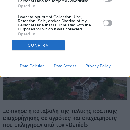
Personal Data for Targeted Advertising.
αυτοκινητόδρομος Ε65 από τα τρακτέρ των
Opted In
αγροτών
I want to opt-out of Collection, Use,
Retention, Sale, and/or Sharing of my
Personal Data that Is Unrelated with the
Purposes for which it was collected.
Opted In
CONFIRM
Data Deletion
Data Access
Privacy Policy
Ξεκίνησε η καταβολή της τελικής κρατικής
επιχορήγησης σε αγρότες και επιχειρήσεις
που επλήγησαν από τον «Daniel»