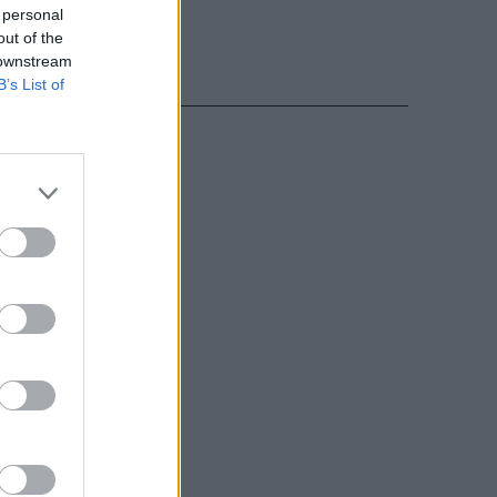
 personal
out of the
 downstream
B’s List of