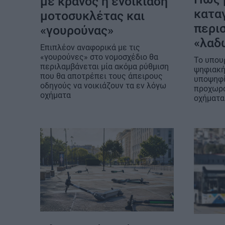
με κράνος η ενοικίαση
κατα
μοτοσυκλέτας και
περι
«γουρούνας»
«λαδ
Επιπλέον αναφορικά με τις
«γουρούνες» στο νομοσχέδιο θα
Το υπου
περιλαμβάνεται μία ακόμα ρύθμιση
ψηφιακή
που θα αποτρέπει τους άπειρους
υποψηφί
οδηγούς να νοικιάζουν τα εν λόγω
προχωρο
οχήματα
οχήματα