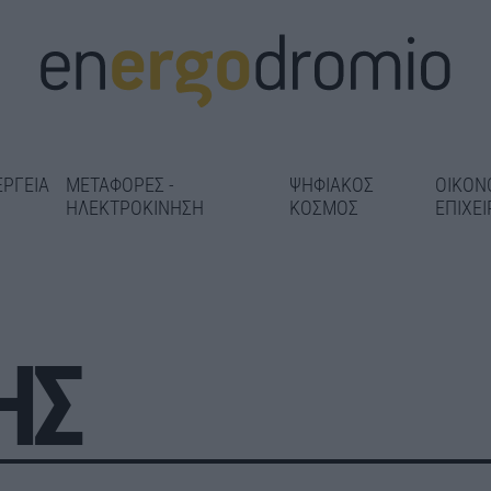
ΕΡΓΕΙΑ
ΜΕΤΑΦΟΡΕΣ -
ΨΗΦΙΑΚΟΣ
ΟΙΚΟΝ
ΗΛΕΚΤΡΟΚΙΝΗΣΗ
ΚΟΣΜΟΣ
ΕΠΙΧΕΙ
ΗΣ
 1,86 εκατ.
«Κλείδωσε» η
Στο 98% η αντικατάσταση
τη
τα υπερσύγχρ
σιδηροτροχιών στις Γραμμές
δοντωτού –
ραντάρ στο Κα
2 και 3 – Παραδίδεται 5
 αισθητήρες
Δήμας: Στόχος