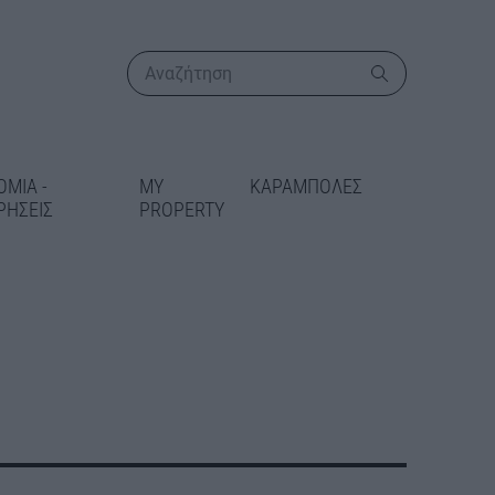
ΟΜΙΑ -
MY
ΚΑΡΑΜΠΟΛΕΣ
ΡΗΣΕΙΣ
PROPERTY
ΠΕΡΙΣΣΟΤΕΡΑ
 συμφωνία για
ονα συστήματα
στέλι – Χ.
 το