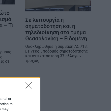
ρώτο
τισμό
Σε λειτουργία η
 – Τι
σηματοδότηση και η
τηλεδιοίκηση στο τμήμα
Θεσσαλονίκη – Ειδομένη
Ολοκληρώθηκε η σύμβαση ΑΣ 713,
με νέες υποδομές σηματοδότησης
υρμούς
και αντικατάσταση 37 αλλαγών
ης
τροχιάς
ις σε
sonal or
ection to
ou may