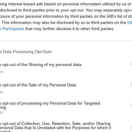
eing interest-based ads based on personal information utilized by us or
disclosed to third parties prior to your opt-out. You may separately opt-
losure of your personal information by third parties on the IAB’s list of
. This information may also be disclosed by us to third parties on the
IA
Participants
that may further disclose it to other third parties.
l Data Processing Opt Outs
o opt-out of the Sharing of my personal data.
In
o opt-out of the Sale of my Personal Data.
In
to opt-out of processing my Personal Data for Targeted
νάκης προς
ing.
In
ρχο Καλαβρύτων:
ματήστε να
o opt-out of Collection, Use, Retention, Sale, and/or Sharing
ersonal Data that Is Unrelated with the Purposes for which it
lected.