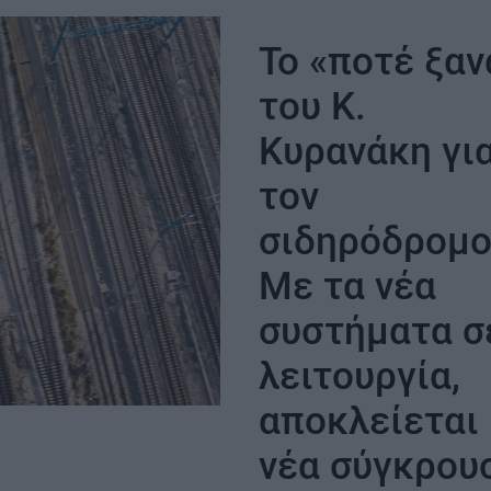
μήνες νωρίτερα
αεροδρόμιο να
κανονικά τον 
Το «ποτέ ξαν
2028
του Κ.
Κυρανάκη γι
τον
σιδηρόδρομο
Με τα νέα
ΣΗ
συστήματα σ
λειτουργία,
αποκλείεται
νέα σύγκρου