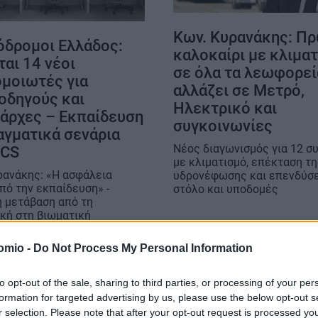
Κων. Κυρανάκης: Π
όδρομοι Ελλάδος:
καλοκαίρι με κλιμα
ται 14 νέοι
σε όλα τα λεωφορεία
μοιωτές για
αλλάζει σε Μετρό,
οδηγούς και
Ηλεκτρικό και
άρχες – Εκπαίδευση
συγκοινωνίες
αγματικά σενάρια
Νέος διαγωνισμός για 12 σ
TCS
με κλιματισμό, επέκταση τ
ρανάκης: «Η ασφάλεια
υδρονέφωσης και επενδύσε
πό την εκπαίδευση» -
στόλο και υποδομές
η μετάβαση από τη
κή στη βιωματική
υση προσωπικού
omio -
Do Not Process My Personal Information
to opt-out of the sale, sharing to third parties, or processing of your per
formation for targeted advertising by us, please use the below opt-out s
r selection. Please note that after your opt-out request is processed y