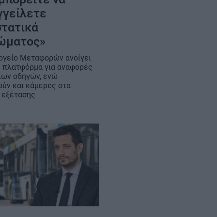
γγείλετε
στατικά
ώματος»
ργείο Μεταφορών ανοίγει
 πλατφόρμα για αναφορές
ων οδηγών, ενώ
ύν και κάμερες στα
 εξέτασης