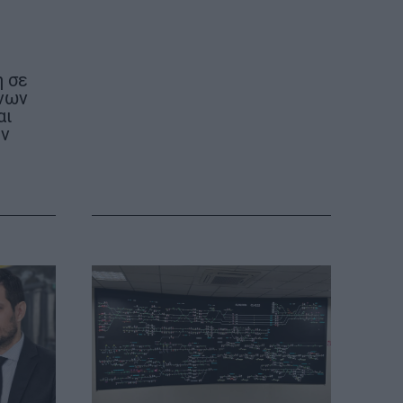
η σε
ονων
αι
υν
ΕΠΙΚΟΙΝΩΝΙΑ
ΤΑΥΤΟΤΗΤΑ