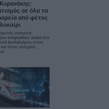
 Κυρανάκης:
τισμός σε όλα τα
ορεία από φέτος
λοκαίρι
ηρωτής υπουργός
ών αναφέρθηκε ακόμα στα
τικά βανδαλισμών, στους
 και στους ελέγχους
ίων