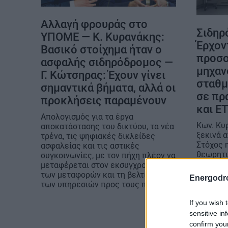
Αλλαγή φρουράς στο
Σιδηρ
ΥΠΟΜΕ — Κ. Κυρανάκης:
Έρχον
Βασικό στοίχημα ήταν ο
προσο
ασφαλής σιδηρόδρομος —
μηχαν
Γ. Κώτσηρας: Έχουν γίνει
σταθμ
σημαντικά βήματα, αλλά οι
σε πρ
προκλήσεις παραμένουν
και E
Απολογισμός για τα έργα
Κων. Κυ
αποκατάστασης του δικτύου, τα νέα
ξεκινά α
τρένα, τις ψηφιακές δικλείδες
Στόχος 
ασφαλείας και τις αστικές
θεωρητι
συγκοινωνίες, με τον πήχη πλέον να
εκπαίδε
μεταφέρεται στον εκσυγχρονισμό
των μεταφορών και τη βελτίωση
Energodr
των υπηρεσιών προς τους πολίτες
If you wish 
sensitive in
confirm you