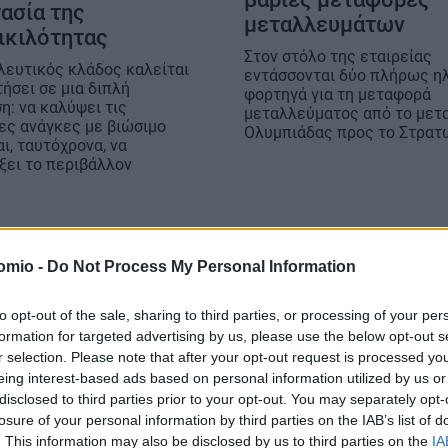
ασία της
μεταλλευμάτων
ικιλότητας
Στον στόλο της εταιρείας
λευτικός κλάδος καλείται
εντάσσονται δύο πλήρως η
ήσει σε μια διπλή
φορτηγά για τη μεταφορά
η: να καλύψει τις
μεταλλεύματος από το μετ
ες ανάγκες με βιώσιμο
Ολυμπιάδας προς το Στρατ
ι, ταυτόχρονα, να
ξει το περιβάλλον
omio -
Do Not Process My Personal Information
to opt-out of the sale, sharing to third parties, or processing of your per
formation for targeted advertising by us, please use the below opt-out s
r selection. Please note that after your opt-out request is processed y
eing interest-based ads based on personal information utilized by us or
disclosed to third parties prior to your opt-out. You may separately opt-
losure of your personal information by third parties on the IAB’s list of
. This information may also be disclosed by us to third parties on the
IA