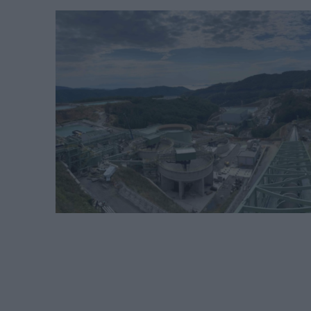
Σεπτεμβρίου
– Αμετάβλητο το
χρονοδιάγραμμα για το 2032
REAL ESTATE
ΠΕΡΙΒΑΛΛΟΝ
ΕΝΕΡΓΕΙΑ
ΜΕΤΑΦΟΡΕΣ - ΗΛΕΚΤΡΟΚΙΝΗ
ΨΗΦΙΑΚΟΣ ΚΟΣΜΟΣ
ΟΙΚΟΝΟΜΙΑ - ΕΠΙΧΕΙΡΗΣΕΙΣ
MY PROPERTY