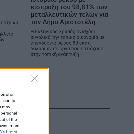
είσπραξη του 98,81% των
μεταλλευτικών τελών για
τον Δήμο Αριστοτέλη
λεκτρικά
Η Ελληνικός Χρυσός ενισχύει
αλλείο
συνολικά την τοπική οικονομία με
ώνι
επενδύσεις ύψους 80 εκατ.
δολαρίων σε έργα που εστιάζουν
στην τοπική ανάπτυξη
sonal or
ection to
ou may
 personal
out of the
 downstream
B’s List of