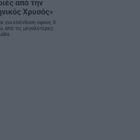
ριές από την
ηνικός Χρυσός»
αι για επένδυση ύψους 3
ρώ, από τις μεγαλύτερες
λάδα