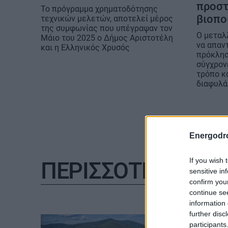
προστ
Το πρόγραμμα χρηματοδότησης
βιοπο
τεχνικών μελετών, αποτελεί μέρος
της συμφωνίας που υπέγραψαν τον
Ο μεταλ
Μάιο του 2025 ο Δήμος Αριστοτέλη
να απαντ
και η Ελληνικός Χρυσός
πρόκλησ
σύγχρον
τρόπο κα
διαφυλά
Energodr
If you wish 
ΠΕΡΙΣΣΟΤΕΡΑ
sensitive in
confirm you
continue se
information 
further disc
participants