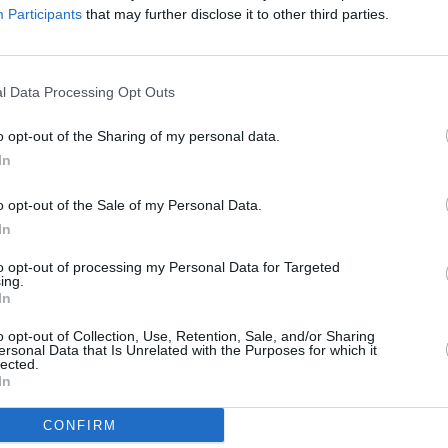
Participants
that may further disclose it to other third parties.
l Data Processing Opt Outs
λήρωσε το πλάνο
o opt-out of the Sharing of my personal data.
In
ωνικών
δύσεων για το
o opt-out of the Sale of my Personal Data.
 η Ελληνικός
In
ς – Στα 2,47
to opt-out of processing my Personal Data for Targeted
 ευρώ οι
ing.
In
ύσεις για 130
o opt-out of Collection, Use, Retention, Sale, and/or Sharing
ersonal Data that Is Unrelated with the Purposes for which it
lected.
του ποσού αφορούσε σε
In
ιότητες αποκλειστικά
ων ορίων του Δήμου
CONFIRM
έλη