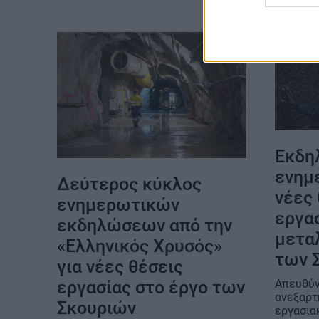
Εκδη
ενημε
Δεύτερος κύκλος
νέες 
ενημερωτικών
εργα
εκδηλώσεων από την
μετα
«Ελληνικός Χρυσός»
των 
για νέες θέσεις
εργασίας στο έργο των
Απευθύν
ανεξαρτ
Σκουριών
εργασια