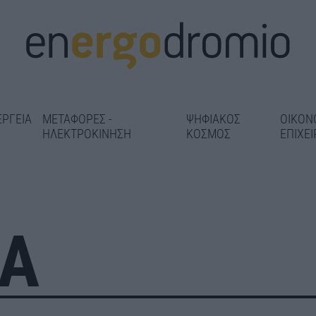
ΕΡΓΕΙΑ
ΜΕΤΑΦΟΡΕΣ -
ΨΗΦΙΑΚΟΣ
ΟΙΚΟΝ
ΗΛΕΚΤΡΟΚΙΝΗΣΗ
ΚΟΣΜΟΣ
ΕΠΙΧΕΙ
ΙΑ
αγωνισμός
«Πράσινο φως» σε 1,86 εκατ.
κό έργο της
Στο 98% η αντ
ευρώ για τη μελέτη
ταληκτική
σιδηροτροχιών
θωράκισης του Οδοντωτού –
2 και 3 – Παρα
Digital Twins και αισθητήρες