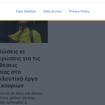
Data Deletion
Data Access
Privacy Policy
λώσεις κι
ρώσεις για τις
θέσεις
σίας στο
λλευτικό έργο
Σκουριών
ονται σε όλες και όλους,
ήτως φύλου, ηλικίας,
κής εμπειρίας ή