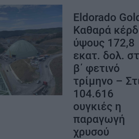
μήνες νωρίτε
στα 22 χλμ.
Eldorado Gol
Καθαρά κέρδ
ύψους 172,8
εκατ. δολ. σ
β΄ φετινό
τρίμηνο – Στ
ΣΗ
104.616
ουγκιές η
παραγωγή
χρυσού