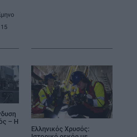
ρίμηνο
 15
ΕΠΙΚΟΙΝΩΝΙΑ
ΤΑΥΤΟΤΗΤΑ
νδυση
ός – Η
Ελληνικός Χρυσός:
Ιστορικό ρεκόρ με