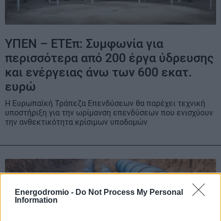
ΥΠΕΝ – ΕΤΕπ: Συμφωνία για
περισσότερα από 200 έργα ύδρευσης
και ενέργειας άνω των 600 εκατ.
ευρώ
Η Ευρωπαϊκή Τράπεζα Επενδύσεων θα παρέχει τεχνική
υποστήριξη για την ωρίμανση επενδύσεων που ενισχύουν
την ανθεκτικότητα κρίσιμων υποδομών
Energodromio -
Do Not Process My Personal
Information