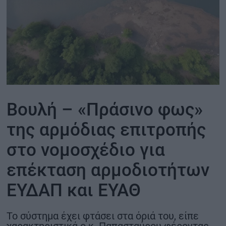
ΟΙΚΟΝΟΜΙΑ - ΕΠΙΧΕΙΡΗΣΕΙΣ
MY PROPERTY
ΚΑΡΑΜΠΟΛΕΣ
Βουλή – «Πράσινο φως»
ΟΡΟΙ ΧΡΗΣΗΣ
της αρμόδιας επιτροπής
ΕΠΙΚΟΙΝΩΝΙΑ
στο νομοσχέδιο για
ΤΑΥΤΟΤΗΤΑ
επέκταση αρμοδιοτήτων
ΕΥΔΑΠ και ΕΥΑΘ
Το σύστημα έχει φτάσει στα όριά του, είπε