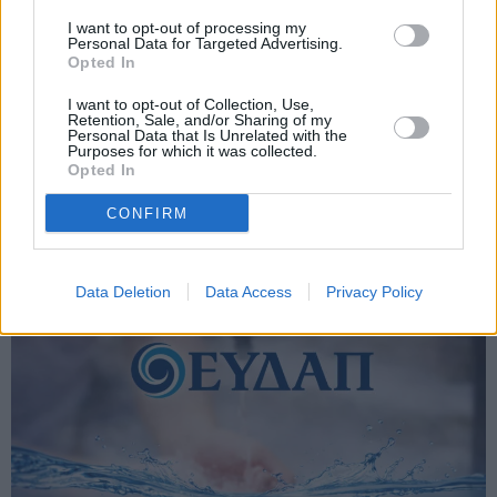
I want to opt-out of processing my
Personal Data for Targeted Advertising.
Opted In
I want to opt-out of Collection, Use,
Retention, Sale, and/or Sharing of my
Χαλκιδική: Κοινό ψήφισμα των Δημάρχων
Personal Data that Is Unrelated with the
Purposes for which it was collected.
κατά της μεταφοράς των υπηρεσιών ύδρευσης
Opted In
στην ΕΥΑΘ
CONFIRM
Data Deletion
Data Access
Privacy Policy