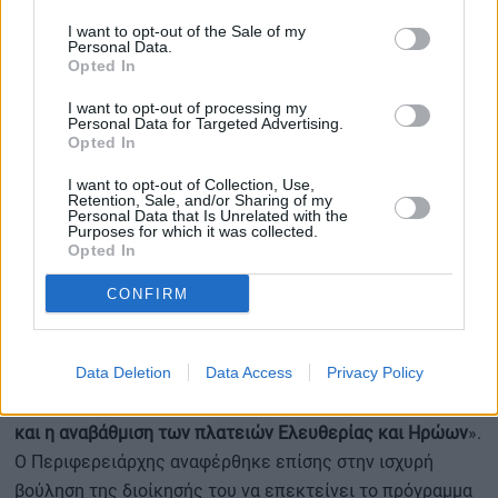
τροχιά την υλοποίηση έργων άμεσων προτεραιοτήτων,
I want to opt-out of the Sale of my
Personal Data.
που αφήνουν απτό αποτύπωμα στην καθημερινότητα των
Opted In
πολιτών» δήλωσε μετά τη συνάντηση εργασίας ο κ.
I want to opt-out of processing my
Χαρδαλιάς. Και πρόσθεσε: «
Επισκεπτόμαστε κάθε μέρα
Personal Data for Targeted Advertising.
και μια διαφορετική γειτονιά και έχει μεγάλη αξία οι
Opted In
πολίτες να μπορούν να μας κρίνουν καθημερινά, να
I want to opt-out of Collection, Use,
παρακολουθούν τι λέμε
. Γιατί τελικά κρινόμαστε από το
Retention, Sale, and/or Sharing of my
Personal Data that Is Unrelated with the
πώς θα κάνουμε καλύτερη την καθημερινότητα του
Purposes for which it was collected.
Opted In
απλού πολίτη. Η αλήθεια είναι ότι ο Δήμος Φιλοθέης-
Ψυχικού, για διάφορους λόγους, τα προηγούμενα χρόνια
CONFIRM
είχε μείνει έξω από τις χρηματοδοτήσεις. Αυτή τη
στιγμή,
είμαστε σε μια φάση που έχουν τεθεί
Data Deletion
Data Access
Privacy Policy
προτεραιότητες
:
το αρδευτικό έργο – το οποίο θέλουμε
να έχει ολοκληρωθεί μέχρι το τέλος του 2027 – καθώς
και η αναβάθμιση των πλατειών Ελευθερίας και Ηρώων
».
Ο Περιφερειάρχης αναφέρθηκε επίσης στην ισχυρή
βούληση της διοίκησής του να επεκτείνει το πρόγραμμα