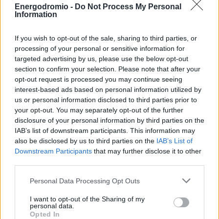
Δήμαρχο
επισκέφθηκε τους χώρους που αναμένεται να
Energodromio -
Do Not Process My Personal
Information
διεξαχθούν οι εργασίες για την κατασκευή αρδευτικού
συστήματος και τις αστικές αναπλάσεις
στις πλατείες
If you wish to opt-out of the sale, sharing to third parties, or
του Νέου Ψυχικού.
processing of your personal or sensitive information for
targeted advertising by us, please use the below opt-out
section to confirm your selection. Please note that after your
opt-out request is processed you may continue seeing
interest-based ads based on personal information utilized by
us or personal information disclosed to third parties prior to
your opt-out. You may separately opt-out of the further
disclosure of your personal information by third parties on the
IAB’s list of downstream participants. This information may
also be disclosed by us to third parties on the
IAB’s List of
Downstream Participants
that may further disclose it to other
third parties.
Personal Data Processing Opt Outs
I want to opt-out of the Sharing of my
«Η Περιφέρεια Αττικής και ο Δήμος Φιλοθέης – Ψυχικού
personal data.
Opted In
στέλνουμε σαφές μήνυμα συνεργασίας, βάζοντας σε