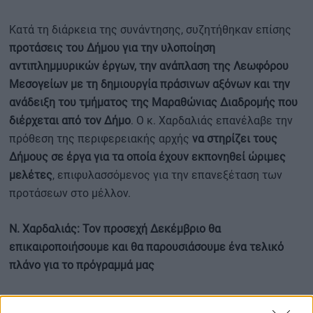
Κατά τη διάρκεια της συνάντησης, συζητήθηκαν επίσης
προτάσεις του Δήμου για την υλοποίηση
αντιπλημμυρικών έργων, την ανάπλαση της Λεωφόρου
Μεσογείων με τη δημιουργία πράσινων αξόνων και την
ανάδειξη του τμήματος της Μαραθώνιας Διαδρομής που
διέρχεται από τον Δήμο
. Ο κ. Χαρδαλιάς επανέλαβε την
πρόθεση της περιφερειακής αρχής
να στηρίζει τους
Δήμους σε έργα για τα οποία έχουν εκπονηθεί ώριμες
μελέτες
, επιφυλασσόμενος για την επανεξέταση των
προτάσεων στο μέλλον.
Ν. Χαρδαλιάς: Τον προσεχή Δεκέμβριο θα
επικαιροποιήσουμε και θα παρουσιάσουμε ένα τελικό
πλάνο για το πρόγραμμά μας
Αμέσως μετά, ο Περιφερειάρχης συνοδευόμενος από τον