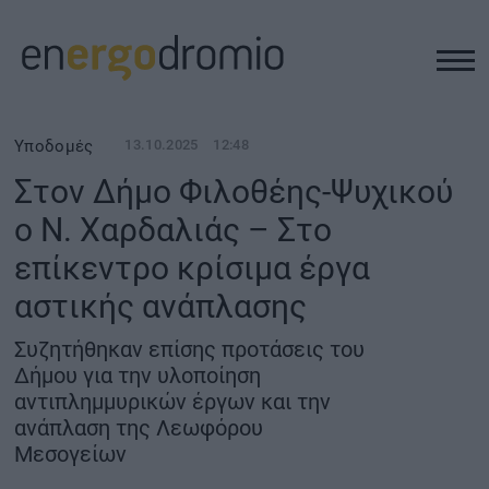
ΥΠΟΔΟΜΕΣ
Υποδομές
13.10.2025
12:48
Στον Δήμο Φιλοθέης-Ψυχικού
REAL ESTATE
ο Ν. Χαρδαλιάς – Στο
επίκεντρο κρίσιμα έργα
ΠΕΡΙΒΑΛΛΟΝ
αστικής ανάπλασης
ΕΝΕΡΓΕΙΑ
Συζητήθηκαν επίσης προτάσεις του
Δήμου για την υλοποίηση
ΜΕΤΑΦΟΡΕΣ - ΗΛΕΚΤΡΟΚΙΝΗΣΗ
αντιπλημμυρικών έργων και την
ανάπλαση της Λεωφόρου
Μεσογείων
ΨΗΦΙΑΚΟΣ ΚΟΣΜΟΣ