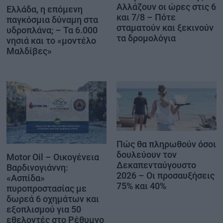
Αλλάζουν οι ώρες στις 6
Ελλάδα, η επόμενη
και 7/8 – Πότε
παγκόσμια δύναμη στα
σταματούν και ξεκινούν
υδροπλάνα; – Τα 6.000
τα δρομολόγια
νησιά και το «μοντέλο
Μαλδίβες»
Πώς θα πληρωθούν όσοι
δουλεύουν τον
Motor Oil – Οικογένεια
Δεκαπενταύγουστο
Βαρδινογιάννη:
2026 – Οι προσαυξήσεις
«Ασπίδα»
75% και 40%
πυροπροστασίας με
δωρεά 6 οχημάτων και
εξοπλισμού για 50
εθελοντές στο Ρέθυμνο