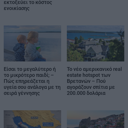
εκτοξεύει το κόστος
ενοικίασης
Είσαι το μεγαλύτερο ή
Το νέο αμερικανικό real
το μικρότερο παιδί; –
estate hotspot των
Πώς επηρεάζεται η
Βρετανών – Πού
υγεία σου ανάλογα με τη
αγοράζουν σπίτια με
σειρά γέννησης
200.000 δολάρια