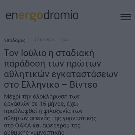
ΥΠΟΔΟΜΕΣ
Υποδομές
17.06.2026
17:47
Τον Ιούλιο η σταδιακή
REAL ESTATE
παράδοση των πρώτων
αθλητικών εγκαταστάσεων
ΠΕΡΙΒΑΛΛΟΝ
στο Ελληνικό – Βίντεο
ΕΝΕΡΓΕΙΑ
Μέχρι την ολοκλήρωση των
εργασιών σε 15 μήνες, έχει
ΜΕΤΑΦΟΡΕΣ - ΗΛΕΚΤΡΟΚΙΝΗΣΗ
προβλεφθεί η φιλοξενία των
αθλητών αφενός της γυμναστικής
στο ΟΑΚΑ και αφετέρου της
ΨΗΦΙΑΚΟΣ ΚΟΣΜΟΣ
ρυθμικής γυμναστικής