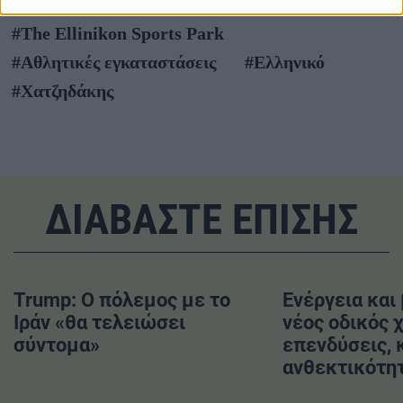
#Lamda Development
#The Ellinikon Sports Park
#Αθλητικές εγκαταστάσεις
#Ελληνικό
#Χατζηδάκης
ΔΙΑΒΑΣΤΕ ΕΠΙΣΗΣ
Trump: Ο πόλεμος με το
Ενέργεια και 
Ιράν «θα τελειώσει
νέος οδικός χ
σύντομα»
επενδύσεις, 
ανθεκτικότη