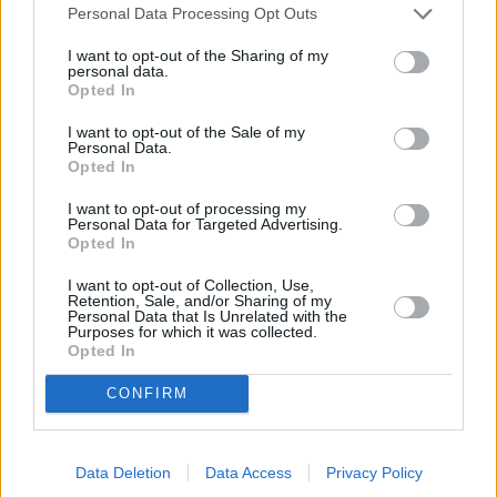
Περισσότερες ειδήσεις
Personal Data Processing Opt Outs
I want to opt-out of the Sharing of my
Υπερκαλύπτεται η έκδοση της Lamda Development για το
personal data.
επταετές ομόλογο των 350 εκατ. ευρώ
Opted In
I want to opt-out of the Sale of my
Personal Data.
Opted In
LAMDA Development: Νέο ομολογιακό έως 350 εκατ.
ευρώ – Στόχος η αναχρηματοδότηση του δανείου του
I want to opt-out of processing my
Personal Data for Targeted Advertising.
2020
Opted In
Σ. Ηλιοπούλου: Μοντέλο βιώσιμης πόλης και «απάντηση»
I want to opt-out of Collection, Use,
Retention, Sale, and/or Sharing of my
στην κλιματική κρίση το Μητροπολιτικό Πάρκο
Personal Data that Is Unrelated with the
Purposes for which it was collected.
Ελληνικού
Opted In
CONFIRM
TAGS
Data Deletion
Data Access
Privacy Policy