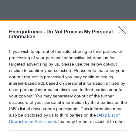
Energodromio -
Do Not Process My Personal
Information
Μέχρι την ολοκλήρωση των εργασιών σε 15 μήνες, έχει
προβλεφθεί η φιλοξενία των αθλητών αφενός της
If you wish to opt-out of the sale, sharing to third parties, or
processing of your personal or sensitive information for
γυμναστικής στο ΟΑΚΑ και αφετέρου της ρυθμικής
targeted advertising by us, please use the below opt-out
γυμναστικής στο Tae Kwon Do για τους επόμενους μήνες
section to confirm your selection. Please note that after your
και στη συνέχεια στο Ποδηλατοδρόμιο του ΟΑΚΑ.
opt-out request is processed you may continue seeing
Παράλληλα, ο Αντιπρόεδρος της Κυβέρνησης σημείωσε
interest-based ads based on personal information utilized by
την πρόοδο που έχει σημειωθεί στις συζητήσεις μεταξύ
us or personal information disclosed to third parties prior to
your opt-out. You may separately opt-out of the further
της LAMDA, της Κυβέρνησης, της Περιφέρειας Αττικής
disclosure of your personal information by third parties on the
και του ΣΕΓΑΣ για τη διευθέτηση του θέματος της
IAB’s list of downstream participants. This information may
εγκατάστασης του στίβου.
also be disclosed by us to third parties on the
IAB’s List of
Downstream Participants
that may further disclose it to other
third parties.