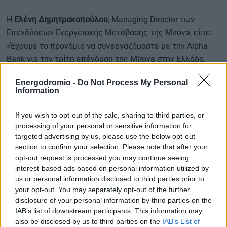
Η
Ελένη Δημητρακοπούλου
, Managing Director των
Επενδύσεων Ενεργειακής Μετάβασης της Mirova, είπε:
«Έχουμε το προνόμιο να συνεργαζόμαστε με την Alpha
Bank για την τρίτη επένδυση της Mirova στην Ελλάδα.
Αυτό το σημαντικό έργο θα επιταχύνει την πορεία της
Energodromio -
Do Not Process My Personal
χώρας προς ένα πιο πράσινο μέλλον, ενώ παράλληλα
Information
καταδεικνύει τη μακροχρόνια δέσμευση της Mirova στην
ευρωπαϊκή ενεργειακή μετάβαση και ευθυγραμμίζεται
If you wish to opt-out of the sale, sharing to third parties, or
απόλυτα με την αποστολή του επενδυτικού μας
processing of your personal or sensitive information for
targeted advertising by us, please use the below opt-out
κεφαλαίου, που είναι να επιτρέπει στους θεσμικούς
section to confirm your selection. Please note that after your
επενδυτές να συμμετάσχουν στην αντιμετώπιση της
opt-out request is processed you may continue seeing
κλιματικής αλλαγής».
interest-based ads based on personal information utilized by
us or personal information disclosed to third parties prior to
your opt-out. You may separately opt-out of the further
disclosure of your personal information by third parties on the
Ο
Διομήδης Δορκοφίκης
, Partner της Foresight Group,
IAB’s list of downstream participants. This information may
είπε: «Είμαστε περήφανοι που συνεργαζόμαστε με την
also be disclosed by us to third parties on the
IAB’s List of