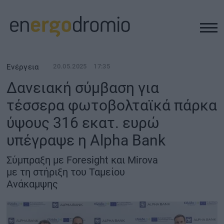
ΥΠΟΔΟΜΕΣ
Ενέργεια
20.05.2025
17:35
Δανειακή σύμβαση για
REAL ESTATE
τέσσερα φωτοβολταϊκά πάρκα
ύψους 316 εκατ. ευρώ
ΠΕΡΙΒΑΛΛΟΝ
υπέγραψε η Alpha Bank
ΕΝΕΡΓΕΙΑ
Σύμπραξη με Foresight και Mirova
με τη στήριξη του Ταμείου
ΜΕΤΑΦΟΡΕΣ - ΗΛΕΚΤΡΟΚΙΝΗΣΗ
Ανάκαμψης
ΨΗΦΙΑΚΟΣ ΚΟΣΜΟΣ