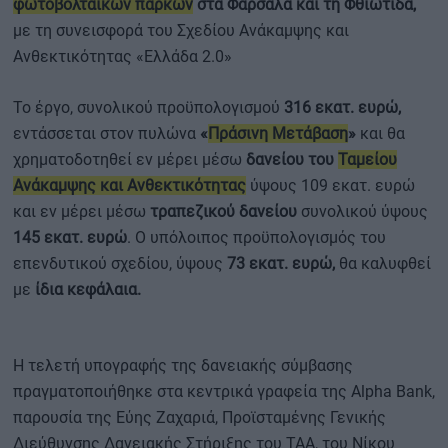
φωτοβολταϊκών πάρκων
στα Φάρσαλα και τη Φθιώτιδα,
με τη συνεισφορά του Σχεδίου Ανάκαμψης και
Ανθεκτικότητας «Ελλάδα 2.0»
Το έργο, συνολικού προϋπολογισμού
316 εκατ. ευρώ,
εντάσσεται στον πυλώνα
«
Πράσινη Μετάβαση
»
και θα
χρηματοδοτηθεί εν μέρει μέσω
δανείου του
Ταμείου
Ανάκαμψης και Ανθεκτικότητας
ύψους 109 εκατ. ευρώ
και εν μέρει μέσω
τραπεζικού δανείου
συνολικού ύψους
145 εκατ. ευρώ
. Ο υπόλοιπος προϋπολογισμός του
επενδυτικού σχεδίου, ύψους
73 εκατ. ευρώ,
θα καλυφθεί
με
ίδια κεφάλαια.
Η τελετή υπογραφής της δανειακής σύμβασης
πραγματοποιήθηκε στα κεντρικά γραφεία της Alpha Bank,
παρουσία της Εύης Ζαχαριά, Προϊσταμένης Γενικής
Διεύθυνσης Δανειακής Στήριξης του ΤΑΑ, του Νίκου