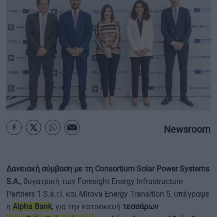
ΟΙΚΟΝΟΜΙΑ - ΕΠΙΧΕΙΡΗΣΕΙΣ
MY PROPERTY
ΚΑΡΑΜΠΟΛΕΣ
ΟΡΟΙ ΧΡΗΣΗΣ
Newsroom
ΕΠΙΚΟΙΝΩΝΙΑ
ΤΑΥΤΟΤΗΤΑ
Δανειακή σύμβαση με τη Consortium Solar Power Systems
S.A.,
θυγατρική των Foresight Energy Infrastructure
Partners 1 S.à.r.l. και Mirova Energy Transition 5, υπέγραψε
η
Alpha Bank
,
για την κατασκευή
τεσσάρων