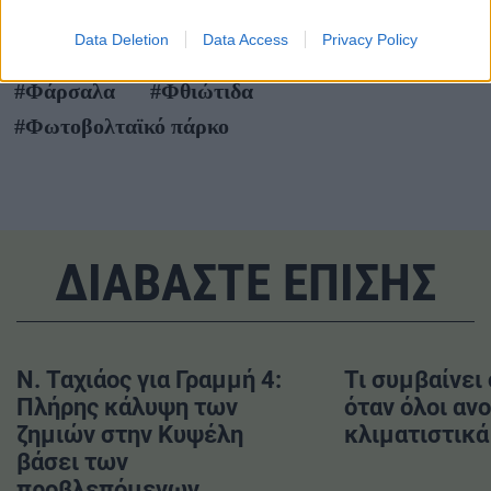
#Ενέργεια
#Πράσινη μετάβαση
Data Deletion
Data Access
Privacy Policy
#Ταμείο Ανάκαμψης και Ανθεκτικότητας
#Φάρσαλα
#Φθιώτιδα
#Φωτοβολταϊκό πάρκο
ΔΙΑΒΑΣΤΕ ΕΠΙΣΗΣ
Ν. Ταχιάος για Γραμμή 4:
Τι συμβαίνει
Πλήρης κάλυψη των
όταν όλοι ανο
ζημιών στην Κυψέλη
κλιματιστικά 
βάσει των
προβλεπόμενων