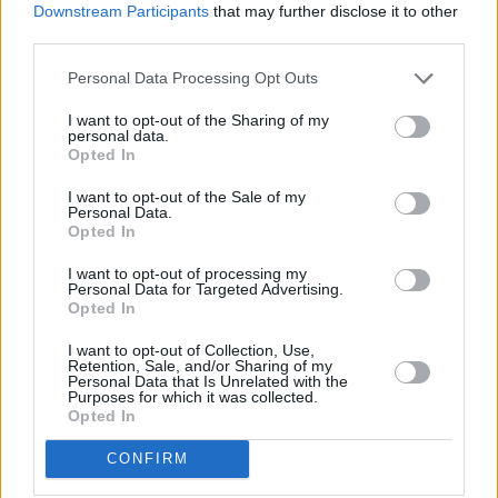
Alpha Bank ώστε να συμβάλλουμε στην ενεργειακή
Downstream Participants
that may further disclose it to other
μετάβαση της Ελλάδας μέσα από αυτό το έργο-ορόσημο.
third parties.
Η ανάπτυξη αυτών των φωτοβολταϊκών πάρκων
Personal Data Processing Opt Outs
αντανακλά τη μακροπρόθεσμη δέσμευση της Foresight να
επιταχύνει την ανάπτυξη υποδομών ανανεώσιμων πηγών
I want to opt-out of the Sharing of my
personal data.
ενέργειας σε ολόκληρη την Ευρώπη. Η επένδυση αυτή,
Opted In
όχι μόνον υποστηρίζει άμεσα τους στόχους βιωσιμότητας
I want to opt-out of the Sale of my
της Ελλάδας –και ειδικότερα, τη φιλοδοξία της να
Personal Data.
Opted In
καταργήσει σταδιακά την ηλεκτροπαραγωγή με καύση
άνθρακα έως το 2028– αλλά ευθυγραμμίζεται επίσης και
I want to opt-out of processing my
Personal Data for Targeted Advertising.
με την αποστολή μας, που είναι να επιτυγχάνουμε ένα
Opted In
θετικό περιβαλλοντικό και οικονομικό αποτύπωμα, με
I want to opt-out of Collection, Use,
διάρκεια στο χρόνο».
Retention, Sale, and/or Sharing of my
Personal Data that Is Unrelated with the
Purposes for which it was collected.
Opted In
TAGS
CONFIRM
#Alpha Bank
#Foresight
#Mirova