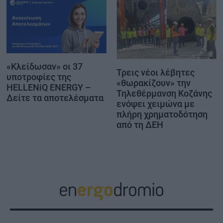
«Κλείδωσαν» οι 37
Τρεις νέοι λέβητες
υποτροφίες της
«θωρακίζουν» την
HELLENiQ ENERGY –
Τηλεθέρμανση Κοζάνης
Δείτε τα αποτελέσματα
ενόψει χειμώνα με
πλήρη χρηματοδότηση
από τη ΔΕΗ