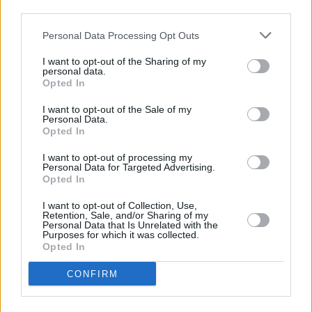
TAGS
third parties.
Personal Data Processing Opt Outs
#Θριάσιο
#Κυκλοφοριακό
#Πατίνια
I want to opt-out of the Sharing of my
personal data.
Opted In
I want to opt-out of the Sale of my
Personal Data.
ΔΙΑΒΑΣΤΕ ΕΠΙΣΗΣ
Opted In
I want to opt-out of processing my
Personal Data for Targeted Advertising.
Opted In
ΗΠΑ: «Αναμένεται
Ν. Ταχιάος γι
I want to opt-out of Collection, Use,
σύντομα συμφωνία» για τα
Πλήρης κάλυ
Retention, Sale, and/or Sharing of my
Personal Data that Is Unrelated with the
Στενά του Ορμούζ
ζημιών στην
Purposes for which it was collected.
Opted In
βάσει των
προβλεπόμε
CONFIRM
διαδικασιών 
Αμετάβλητο 