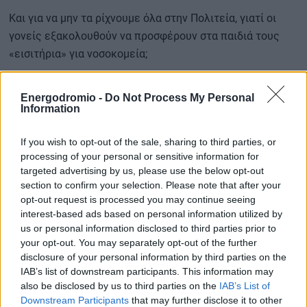
Και για να μην τα ρίχνουμε όλα στην Πολιτεία, γιατί οι
γονείς εξακολουθούν να προσφέρουν στα παιδιά τους
«εισιτήρια» για νοσοκομεία;
Energodromio -
Do Not Process My Personal
Περισσότερες ειδήσεις
Information
Πατίνι, ελιγμός… τραγωδία — Ο θάνατος 13χρονου στην
If you wish to opt-out of the sale, sharing to third parties, or
processing of your personal or sensitive information for
Ηλεία αποκαλύπτει το κόστος της ανεξέλεγκτης
targeted advertising by us, please use the below opt-out
μικροκινητικότητας
section to confirm your selection. Please note that after your
opt-out request is processed you may continue seeing
interest-based ads based on personal information utilized by
Αλκοτέστ: Στο στόχαστρο ακόμα και τα ηλεκτρικά πατίνια
us or personal information disclosed to third parties prior to
your opt-out. You may separately opt-out of the further
disclosure of your personal information by third parties on the
Από τη βιώσιμη κινητικότητα στην… αστική αναρχία —
IAB’s list of downstream participants. This information may
Πόσο ασφαλή είναι τελικά τα ηλεκτρικά πατίνια;
also be disclosed by us to third parties on the
IAB’s List of
Downstream Participants
that may further disclose it to other