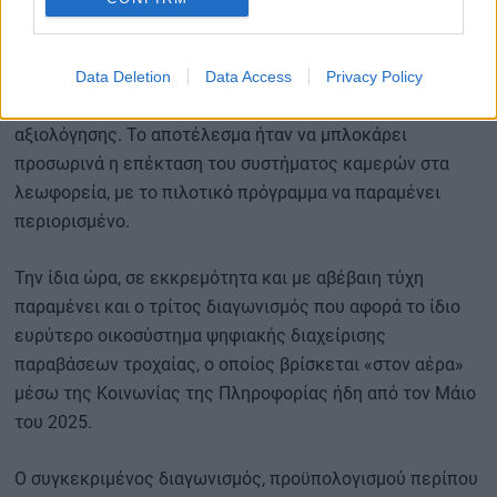
συνεργαζόμενα σχήματα μπορούσαν να καλύψουν.
Η Αρχή δέχθηκε επίσης επιχειρήματα περί υπερβολικών
Data Deletion
Data Access
Privacy Policy
απαιτήσεων τεχνικής ικανότητας και ασαφών κριτηρίων
αξιολόγησης. Το αποτέλεσμα ήταν να μπλοκάρει
προσωρινά η επέκταση του συστήματος καμερών στα
λεωφορεία, με το πιλοτικό πρόγραμμα να παραμένει
περιορισμένο.
Την ίδια ώρα, σε εκκρεμότητα και με αβέβαιη τύχη
παραμένει και ο τρίτος διαγωνισμός που αφορά το ίδιο
ευρύτερο οικοσύστημα ψηφιακής διαχείρισης
παραβάσεων τροχαίας, ο οποίος βρίσκεται «στον αέρα»
μέσω της Κοινωνίας της Πληροφορίας ήδη από τον Μάιο
του 2025.
Ο συγκεκριμένος διαγωνισμός, προϋπολογισμού περίπου