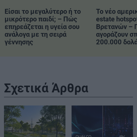
Είσαι το μεγαλύτερο ή το
Το νέο αμερικ
μικρότερο παιδί; – Πώς
estate hotspo
επηρεάζεται η υγεία σου
Βρετανών – 
ανάλογα με τη σειρά
αγοράζουν σπ
γέννησης
200.000 δολ
Σχετικά Άρθρα