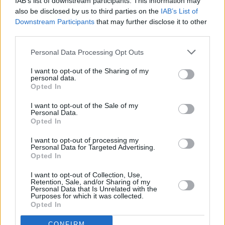
λεωφορεία
IAB’s list of downstream participants. This information may
also be disclosed by us to third parties on the
IAB’s List of
Downstream Participants
that may further disclose it to other
Ο εν λόγω διαγωνισμός όμως δεν είναι ο μοναδικός, τον
third parties.
οποίο «φρέναρε» η ΕΑΔΗΣΥ. Μόλις πριν δύο μήνες, είχε
προηγηθεί ο διαγωνισμός της ΟΣΥ για την τοποθέτηση
Personal Data Processing Opt Outs
καμερών σε λεωφορεία, έργο που είχε προβληθεί
I want to opt-out of the Sharing of my
ιδιαίτερα ως εργαλείο ελέγχου παραβάσεων στις
personal data.
Opted In
λεωφορειολωρίδες και βελτίωσης της κυκλοφορίας.
I want to opt-out of the Sale of my
Personal Data.
Η ΕΑΔΗΣΥ έκανε δεκτή προσφυγή συμμετέχουσας
Opted In
εταιρείας και ουσιαστικά ζήτησε την ακύρωση της
I want to opt-out of processing my
διακήρυξης, κρίνοντας ότι ορισμένοι όροι ήταν
Personal Data for Targeted Advertising.
δυσανάλογοι, ασαφείς ή περιόριζαν τον ανταγωνισμό.
Opted In
Κυριότερο πρόβλημα ήταν η απαίτηση
I want to opt-out of Collection, Use,
διαλειτουργικότητας με υφιστάμενο σύστημα χωρίς να
Retention, Sale, and/or Sharing of my
Personal Data that Is Unrelated with the
υπάρχουν δημοσιευμένες τεχνικές προδιαγραφές.
Purposes for which it was collected.
Opted In
Σύμφωνα με την προσφυγή, αυτό δημιουργούσε συνθήκες
που πρακτικά μόνο ο προηγούμενος ανάδοχος ή
CONFIRM