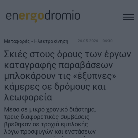
ΥΠΟΔΟΜΕΣ
Μεταφορές - Ηλεκτροκίνηση
26.05.2026
06:30
Σκιές στους όρους των έργων
REAL ESTATE
καταγραφής παραβάσεων
μπλοκάρουν τις «έξυπνες»
ΠΕΡΙΒΑΛΛΟΝ
κάμερες σε δρόμους και
ΕΝΕΡΓΕΙΑ
λεωφορεία
Μέσα σε μικρό χρονικό διάστημα,
ΜΕΤΑΦΟΡΕΣ - ΗΛΕΚΤΡΟΚΙΝΗΣΗ
τρεις διαφορετικές συμβάσεις
βρέθηκαν σε τροχιά εμπλοκής
ΨΗΦΙΑΚΟΣ ΚΟΣΜΟΣ
λόγω προσφυγών και ενστάσεων