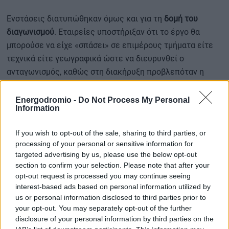
Ενστάσεις διατυπώθηκαν όμως και για τη
δομή του
διαγωνισμού
. Εταιρείες υποστήριξαν ότι το έργο θα
μπορούσε να είχε «σπάσει» σε επιμέρους τμήματα είτε
τεχνικά είτε γεωγραφικά ώστε να διευρυνθεί ο
ανταγωνισμός, καθώς στη διακήρυξη προβλεπόταν η
εγκατάσταση 1.000 καμερών διαφορετικών τεχνικών
προδιαγραφών, χωρίς όμως σαφή γεωγραφικό
Energodromio -
Do Not Process My Personal
Information
προσδιορισμό των σημείων εγκατάστασης.
If you wish to opt-out of the sale, sharing to third parties, or
Πηγές του υπουργείου, πάντως, υπογράμμιζαν ότι δεν
processing of your personal or sensitive information for
υπήρξαν αιτιάσεις για φωτογραφικούς όρους
targeted advertising by us, please use the below opt-out
παραδεχόμενες, ωστόσο, ότι ο διαγωνισμός ματαιώθηκε
section to confirm your selection. Please note that after your
opt-out request is processed you may continue seeing
και θα επαναπροκηρυχθεί σε επόμενη φάση αλλά με
interest-based ads based on personal information utilized by
αλλαγές στα τεύχη διακήρυξης.
us or personal information disclosed to third parties prior to
your opt-out. You may separately opt-out of the further
«Φρένο» στην τοποθέτηση καμερών σε
disclosure of your personal information by third parties on the