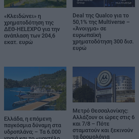
Deal της Qualco για το
«Κλειδώνει» η
50,1% της Multiverse –
χρηματοδότηση της
«Άνοιγμα» σε
ΔΕΘ-HELEXPO για την
ευρωπαϊκή
ανάπλαση των 204,6
χρηματοδότηση 300 δισ.
εκατ. ευρώ
ευρώ
Μετρό Θεσσαλονίκης:
Αλλάζουν οι ώρες στις 6
Ελλάδα, η επόμενη
και 7/8 – Πότε
παγκόσμια δύναμη στα
σταματούν και ξεκινούν
υδροπλάνα; – Τα 6.000
τα δρομολόγια
νησιά και το «μοντέλο