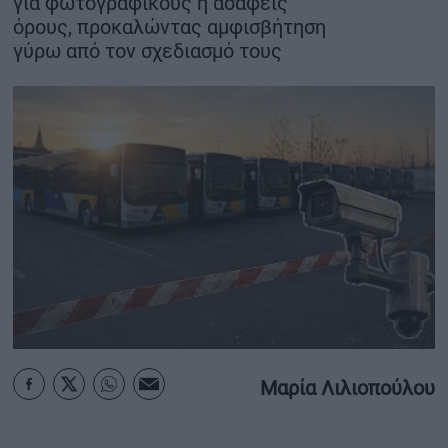
για φωτογραφικούς ή ασαφείς
όρους, προκαλώντας αμφισβήτηση
ΟΙΚΟΝΟΜΙΑ - ΕΠΙΧΕΙΡΗΣΕΙΣ
γύρω από τον σχεδιασμό τους
MY PROPERTY
ΚΑΡΑΜΠΟΛΕΣ
ΟΡΟΙ ΧΡΗΣΗΣ
ΕΠΙΚΟΙΝΩΝΙΑ
ΤΑΥΤΟΤΗΤΑ
Μαρία Λιλιοπούλου