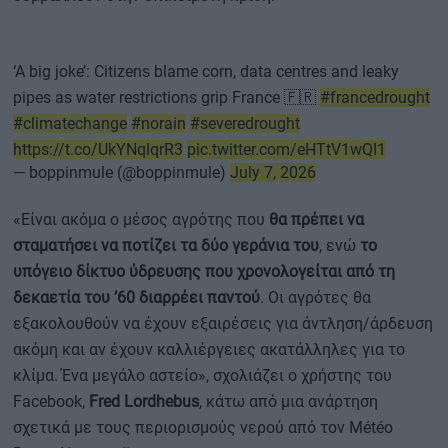
‘A big joke’: Citizens blame corn, data centres and leaky
pipes as water restrictions grip France 🇫🇷
#francedrought
#climatechange
#norain
#severedrought
https://t.co/UkYNqlqrR3
pic.twitter.com/eHTtV1wQI1
— boppinmule (@boppinmule)
July 7, 2026
«Είναι ακόμα ο μέσος αγρότης που
θα πρέπει να
σταματήσει να ποτίζει τα δύο γεράνια του
, ενώ
το
υπόγειο δίκτυο ύδρευσης που χρονολογείται από τη
δεκαετία του ’60 διαρρέει παντού
. Οι αγρότες θα
εξακολουθούν να έχουν εξαιρέσεις για άντληση/άρδευση
ακόμη και αν έχουν καλλιέργειες ακατάλληλες για το
κλίμα. Ένα μεγάλο αστείο», σχολιάζει ο χρήστης του
Facebook,
Fred Lordhebus
, κάτω από μια ανάρτηση
σχετικά με τους περιορισμούς νερού από τον Météo