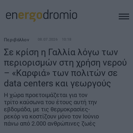
ΥΠΟΔΟΜΕΣ
Περιβάλλον
08.07.2026
10:18
Σε κρίση η Γαλλία λόγω των
REAL ESTATE
περιορισμών στη χρήση νερού
– «Καρφιά» των πολιτών σε
ΠΕΡΙΒΑΛΛΟΝ
data centers και γεωργούς
ΕΝΕΡΓΕΙΑ
H χώρα προετοιμάζεται για τον
τρίτο καύσωνα του έτους αυτή την
ΜΕΤΑΦΟΡΕΣ - ΗΛΕΚΤΡΟΚΙΝΗΣΗ
εβδομάδα, με τις θερμοκρασίες-
ρεκόρ να κοστίζουν μόνο τον Ιούνιο
πάνω από 2.000 ανθρώπινες ζωές
ΨΗΦΙΑΚΟΣ ΚΟΣΜΟΣ