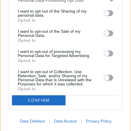
Personal Data Processing Opt Outs
με 10.000 ανθρώπους να αναγκάζονται να εκκενώσουν τη
I want to opt-out of the Sharing of my
νοτιοδυτική Γαλλία, όπου
μια πυρκαγιά που
personal data.
αναζωπυρώθηκε από ισχυρούς ανέμους έχει κάψει 4.600
Opted In
εκτάρια
.
I want to opt-out of the Sale of my
Personal Data.
Opted In
Ο Γάλλος πρωθυπουργός,
Sébastien Lecornu
, δήλωσε την
περασμένη εβδομάδα ότι
σχεδόν 7.000 πυρκαγιές έχουν
I want to opt-out of processing my
Personal Data for Targeted Advertising.
ξεσπάσει από την έναρξη της καλοκαιρινής περιόδου
, με
Opted In
περίπου
8.700 εκτάρια
να
έχουν ήδη καεί
.
I want to opt-out of Collection, Use,
Retention, Sale, and/or Sharing of my
Personal Data that Is Unrelated with the
Οι καυτές θερμοκρασίες του φετινού καλοκαιριού
θα
Purposes for which it was collected.
ήταν «σχεδόν αδύνατες» πριν από 50 χρόνια
, σύμφωνα με
Opted In
μια
μελέτη απόδοσης ταχείας απόκρισης
από την
World
CONFIRM
Weather Attribution
που κυκλοφόρησε τον Ιούνιο.
Οι ερευνητές διαπίστωσαν ότι
ένας παρόμοιος
Data Deletion
Data Access
Privacy Policy
καύσωνας που συνέβαινε στο κλίμα του 1976 θα ήταν