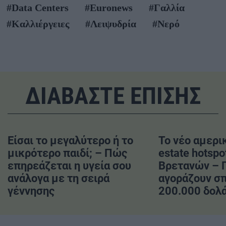
#Data Centers
#Euronews
#Γαλλία
#Καλλιέργειες
#Λειψυδρία
#Νερό
ΔΙΑΒΑΣΤΕ ΕΠΙΣΗΣ
Είσαι το μεγαλύτερο ή το
Το νέο αμερικ
μικρότερο παιδί; – Πώς
estate hotspo
επηρεάζεται η υγεία σου
Βρετανών – 
ανάλογα με τη σειρά
αγοράζουν σπ
γέννησης
200.000 δολ