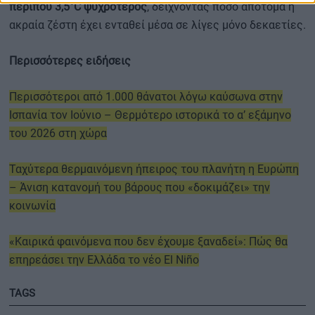
περίπου 3,5°C ψυχρότερος
, δείχνοντας πόσο απότομα η
ακραία ζέστη έχει ενταθεί μέσα σε λίγες μόνο δεκαετίες.
Περισσότερες ειδήσεις
Περισσότεροι από 1.000 θάνατοι λόγω καύσωνα στην
Ισπανία τον Ιούνιο – Θερμότερο ιστορικά το α’ εξάμηνο
του 2026 στη χώρα
Ταχύτερα θερμαινόμενη ήπειρος του πλανήτη η Ευρώπη
– Άνιση κατανομή του βάρους που «δοκιμάζει» την
κοινωνία
«Καιρικά φαινόμενα που δεν έχουμε ξαναδεί»: Πώς θα
επηρεάσει την Ελλάδα το νέο El Niño
TAGS