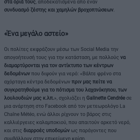
στα όριά τους
, αποδεκατισμένα από έναν
συνδυασμό ζέστης και χαμηλών βροχοπτώσεων
.
«Ένα μεγάλο αστείο»
Οι πολίτες εκφράζουν μέσω των Social Media την
απογοήτευσή τους για την κατάσταση, με πολλούς
να
διαμαρτύρονται για τον αντίκτυπο των κέντρων
δεδομένων
που διψούν για νερό: «Βάλτε φρένο στα
αχόρταγα κέντρα δεδομένων
πριν μας πείτε να
συγκρατηθούμε για το πότισμα του λαχανόκηπου, των
λουλουδιών μας κ.λπ.
», σχολιάζει η
Galinette Cendrée
σε
μια ανάρτηση στο Facebook από τον μετεωρολόγο La
Chaîne Météo, ενώ άλλοι ρίχνουν το βάρος στις
καλλιέργειες καλαμποκιού, που απαιτούν αρκετό νερό,
και στις
διαρροές υποδομών
ως παράγοντες που
συμβάλλουν στην επικείμενη κρίση.