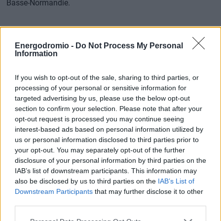
Basse-Normandie.
Ένας άλλος χρήστης
προτρέπει τη συμμόρφωση με τους
Energodromio -
Do Not Process My Personal
περιορισμούς
, λέγοντας: «Θα ήταν καιρός οι χρήστες
να
Information
σταματήσουν να ποτίζουν λουλούδια και γκαζόν
. Μια
If you wish to opt-out of the sale, sharing to third parties, or
“σταγόνα νερό”, αλλά αν το έκαναν όλοι, θα ήταν ένα
processing of your personal or sensitive information for
σημαντικό κέρδος».
targeted advertising by us, please use the below opt-out
section to confirm your selection. Please note that after your
Τα ξερά εδάφη αποτελούν ζώνη κινδύνου
opt-out request is processed you may continue seeing
για πυρκαγιές
interest-based ads based on personal information utilized by
us or personal information disclosed to third parties prior to
your opt-out. You may separately opt-out of the further
Σύμφωνα με τη Météo-France,
στα τέλη Ιουνίου
disclosure of your personal information by third parties on the
τα εδάφη πλησίαζαν τα ξηρότερα επίπεδα που έχουν
IAB’s list of downstream participants. This information may
καταγραφεί ποτέ
στην Αλσατία, την Ακουιτανία, την
also be disclosed by us to third parties on the
IAB’s List of
Ωβέρνη, τη Λιμουζέν και τα Κεντρικά Πυρηναία.
Downstream Participants
that may further disclose it to other
third parties.
Η ξεραμένη βλάστηση
γίνεται ήδη καύσιμο για πυρκαγιές
,