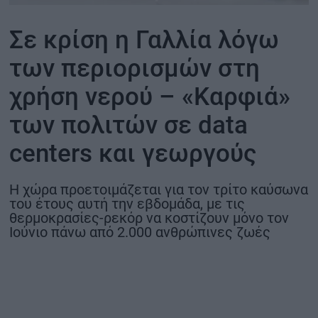
ΟΙΚΟΝΟΜΙΑ - ΕΠΙΧΕΙΡΗΣΕΙΣ
Σε κρίση η Γαλλία λόγω
των περιορισμών στη
MY PROPERTY
χρήση νερού – «Καρφιά»
ΚΑΡΑΜΠΟΛΕΣ
των πολιτών σε data
centers και γεωργούς
ΟΡΟΙ ΧΡΗΣΗΣ
H χώρα προετοιμάζεται για τον τρίτο καύσωνα
ΕΠΙΚΟΙΝΩΝΙΑ
του έτους αυτή την εβδομάδα, με τις
ΤΑΥΤΟΤΗΤΑ
θερμοκρασίες-ρεκόρ να κοστίζουν μόνο τον
Ιούνιο πάνω από 2.000 ανθρώπινες ζωές