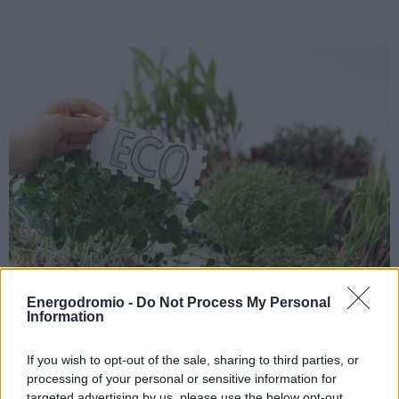
Energodromio -
Do Not Process My Personal
Information
Χορήγηση 96 εκατ. ευρώ για μείωση
του ανθρακικού αποτυπώματος στις
If you wish to opt-out of the sale, sharing to third parties, or
processing of your personal or sensitive information for
καλλιέργειες από το ΥΠΑΑΤ
targeted advertising by us, please use the below opt-out