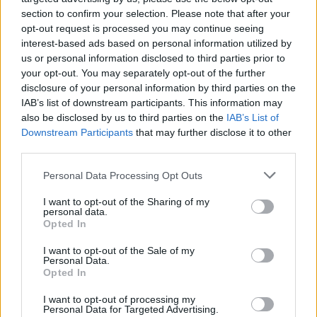
Πιλοτική παρέμβαση της ΚΑΠ για βαμβάκι, τομάτα και
section to confirm your selection. Please note that after your
κινόα σε όλη τη χώρα
opt-out request is processed you may continue seeing
interest-based ads based on personal information utilized by
us or personal information disclosed to third parties prior to
your opt-out. You may separately opt-out of the further
disclosure of your personal information by third parties on the
IAB’s list of downstream participants. This information may
also be disclosed by us to third parties on the
IAB’s List of
Downstream Participants
that may further disclose it to other
third parties.
Personal Data Processing Opt Outs
I want to opt-out of the Sharing of my
personal data.
Opted In
REHUBS: Από τη Θεσσαλονίκη η νέα «ασπίδα»
I want to opt-out of the Sale of my
των αγροτών της ΕΕ απέναντι στην κλιματική
Personal Data.
Opted In
κρίση
I want to opt-out of processing my
Personal Data for Targeted Advertising.