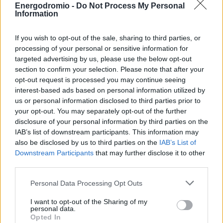
Energodromio -
Do Not Process My Personal
(
49%
) έχουν καθυστερήσει, περιορίσει ή αναστείλει
Information
πρωτοβουλίες AI λόγω αυξημένων δαπανών.
If you wish to opt-out of the sale, sharing to third parties, or
Όπως σχολίασε ο Global Head of Advisory της KPMG,
Rob
processing of your personal or sensitive information for
Fisher
, «η AI αποτελεί πλέον τόσο προτεραιότητα
targeted advertising by us, please use the below opt-out
section to confirm your selection. Please note that after your
οικονομικής διαχείρισης όσο και τεχνολογικής».
opt-out request is processed you may continue seeing
interest-based ads based on personal information utilized by
Ο έλεγχος του κόστους φέρνει καλύτερα
us or personal information disclosed to third parties prior to
αποτελέσματα
your opt-out. You may separately opt-out of the further
disclosure of your personal information by third parties on the
IAB’s list of downstream participants. This information may
Η έρευνα δείχνει ακόμη ότι μόνο το
35%
των
also be disclosed by us to third parties on the
IAB’s List of
επιχειρήσεων έχει πλήρη εικόνα του πραγματικού
Downstream Participants
that may further disclose it to other
λειτουργικού κόστους των εφαρμογών AI.
third parties.
Personal Data Processing Opt Outs
Σύμφωνα με την KPMG, οι οργανισμοί που γνωρίζουν με
ακρίβεια πόσο κοστίζει η λειτουργία των συστημάτων
I want to opt-out of the Sharing of my
personal data.
τους έχουν
πέντε φορές περισσότερες πιθανότητες
να
Opted In