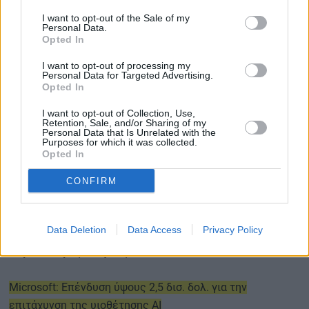
δηλώσουν ότι οι επενδύσεις τους στην τεχνητή
I want to opt-out of the Sale of my
νοημοσύνη αποδίδουν.
Personal Data.
Opted In
Ο Global Head of AI and Digital Innovation της KPMG,
I want to opt-out of processing my
Steve Chase
, σημείωσε ότι διαμορφώνεται πλέον ένα
Personal Data for Targeted Advertising.
Opted In
σαφές χάσμα ανάμεσα στις επιχειρήσεις όπου η διοίκηση
αναλαμβάνει ενεργό ρόλο και λογοδοσία για τις
I want to opt-out of Collection, Use,
Retention, Sale, and/or Sharing of my
επενδύσεις στην AI και σε εκείνες όπου απουσιάζει η
Personal Data that Is Unrelated with the
Purposes for which it was collected.
αντίστοιχη ηγετική καθοδήγηση. Έτσι, όπως επισημαίνει
Opted In
η έκθεση, η αποτελεσματική διακυβέρνηση και η
παρακολούθηση του κόστους εξελίσσονται σε βασικούς
CONFIRM
παράγοντες για την επίτευξη ουσιαστικής απόδοσης από
την τεχνητή νοημοσύνη.
Data Deletion
Data Access
Privacy Policy
Περισσότερες ειδήσεις
Microsoft: Επένδυση ύψους 2,5 δισ. δολ. για την
επιτάχυνση της υιοθέτησης AI