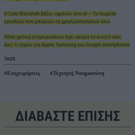
Η Cate Blanchett βάζει «φρένο» στο AI – Το δωρεάν
εργαλείο που μπορούν να χρησιμοποιήσουν όλοι
Πόσα χρόνια ενημερώσεων έχει ακόμα το κινητό σου;
Δες τι ισχύει για Apple, Samsung και Google smartphones
TAGS
#Επιχειρήσεις
#Τεχνητή Νοημοσύνη
ΔΙΑΒΑΣΤΕ ΕΠΙΣΗΣ