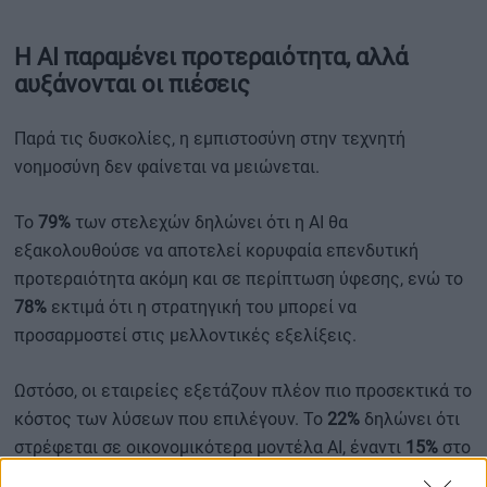
Η AI παραμένει προτεραιότητα, αλλά
αυξάνονται οι πιέσεις
Παρά τις δυσκολίες, η εμπιστοσύνη στην τεχνητή
νοημοσύνη δεν φαίνεται να μειώνεται.
Το
79%
των στελεχών δηλώνει ότι η AI θα
εξακολουθούσε να αποτελεί κορυφαία επενδυτική
προτεραιότητα ακόμη και σε περίπτωση ύφεσης, ενώ το
78%
εκτιμά ότι η στρατηγική του μπορεί να
προσαρμοστεί στις μελλοντικές εξελίξεις.
Ωστόσο, οι εταιρείες εξετάζουν πλέον πιο προσεκτικά το
κόστος των λύσεων που επιλέγουν. Το
22%
δηλώνει ότι
στρέφεται σε οικονομικότερα μοντέλα AI, έναντι
15%
στο
προηγούμενο τρίμηνο, ενώ σχεδόν οι μισές επιχειρήσεις