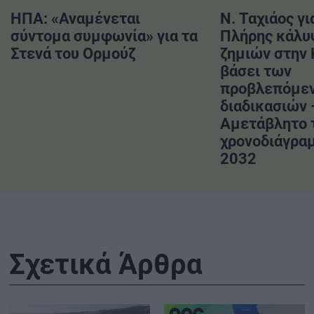
ΗΠΑ: «Αναμένεται
Ν. Ταχιάος γι
σύντομα συμφωνία» για τα
Πλήρης κάλυ
Στενά του Ορμούζ
ζημιών στην
βάσει των
προβλεπόμε
διαδικασιών 
Αμετάβλητο 
χρονοδιάγραμ
2032
Σχετικά Άρθρα