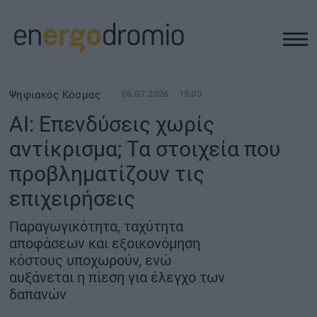
ΥΠΟΔΟΜΕΣ
Ψηφιακός Κόσμος
06.07.2026
15:03
AI: Επενδύσεις χωρίς
REAL ESTATE
αντίκρισμα; Τα στοιχεία που
προβληματίζουν τις
ΠΕΡΙΒΑΛΛΟΝ
επιχειρήσεις
ΕΝΕΡΓΕΙΑ
Παραγωγικότητα, ταχύτητα
αποφάσεων και εξοικονόμηση
ΜΕΤΑΦΟΡΕΣ - ΗΛΕΚΤΡΟΚΙΝΗΣΗ
κόστους υποχωρούν, ενώ
αυξάνεται η πίεση για έλεγχο των
δαπανών
ΨΗΦΙΑΚΟΣ ΚΟΣΜΟΣ