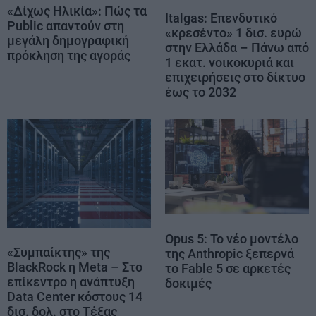
«Δίχως Ηλικία»: Πώς τα
Italgas: Επενδυτικό
Public απαντούν στη
«κρεσέντο» 1 δισ. ευρώ
μεγάλη δημογραφική
στην Ελλάδα – Πάνω από
πρόκληση της αγοράς
1 εκατ. νοικοκυριά και
επιχειρήσεις στο δίκτυο
έως το 2032
Opus 5: Το νέο μοντέλο
«Συμπαίκτης» της
της Anthropic ξεπερνά
BlackRock η Meta – Στο
το Fable 5 σε αρκετές
επίκεντρο η ανάπτυξη
δοκιμές
Data Center κόστους 14
δισ. δολ. στο Τέξας