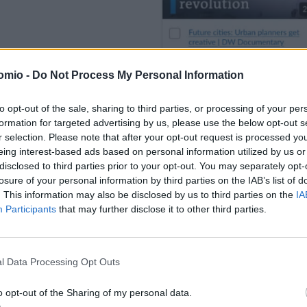
omio -
Do Not Process My Personal Information
tructure, που χρησιμοποιείται από χιλιάδες εκπαιδευτικά ιδ
ήματα, υποβολή εργασιών και εξετάσεις, τέθηκε εκτός λειτο
to opt-out of the sale, sharing to third parties, or processing of your per
 από την Καλιφόρνια έως τη Νέα Υόρκη.
formation for targeted advertising by us, please use the below opt-out s
r selection. Please note that after your opt-out request is processed y
eing interest-based ads based on personal information utilized by us or
disclosed to third parties prior to your opt-out. You may separately opt-
losure of your personal information by third parties on the IAB’s list of
σεων και μπλοκαρισμένες εργασίες
. This information may also be disclosed by us to third parties on the
IA
Participants
that may further disclose it to other third parties.
ενημέρωσε φοιτητές ότι «κανείς δεν έχει πρόσβαση» στην πλα
αναμενόταν άμεση αποκατάσταση του προβλήματος μέσα στι
l Data Processing Opt Outs
o opt-out of the Sharing of my personal data.