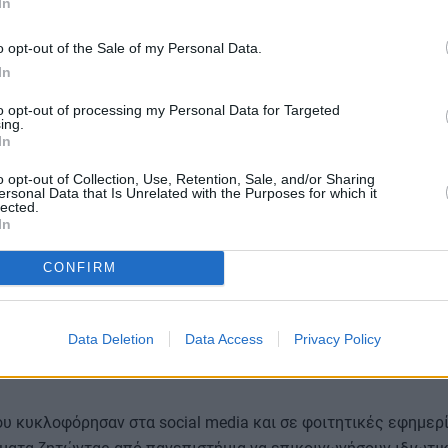
In
ν εξετάσεις που ήταν προγραμματισμένες για Πέμπτη (8/5)
o opt-out of the Sale of my Personal Data.
In
to opt-out of processing my Personal Data for Targeted
University of California Los Angeles
αντιμετώπισαν σοβαρά πρ
ing.
In
nvas, ενώ το
University of Chicago
απενεργοποίησε προσωριν
τά από αναφορές ότι βρέθηκε επίσης στο στόχαστρο.
o opt-out of Collection, Use, Retention, Sale, and/or Sharing
ersonal Data that Is Unrelated with the Purposes for which it
lected.
In
τονη σύγχυση σε πανεπιστημιουπόλεις, με αρκετούς φοιτητέ
CONFIRM
ι deadlines θα μετατεθούν ή αν κινδυνεύουν να χαθούν εργασ
Data Deletion
Data Access
Privacy Policy
ίτε πριν διαρρεύσουν τα δεδομένα»
υ κυκλοφόρησαν στα social media και σε φοιτητικές εφημερίδ