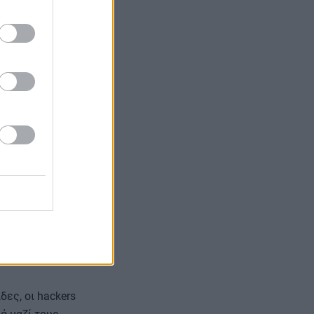
 και Παρασκευή
οβλήματα στην
ά τη δική του
ς να μην
ίες.
ες, οι hackers