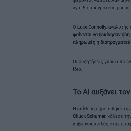
φέρονται να έστειλαν μηνύ
«για διαπραγμάτευση συμφ
Ο
Luke Connolly,
αναλυτής 
φαίνεται να ξεκίνησαν ήδη 
πληρωμές ή διαπραγματεύ
Οι συζητήσεις γύρω από εν
ίδιο.
Το AI αυξάνει τον
Η επίθεση σημειώθηκε την
Chuck Schumer
, κάλεσε τη
κυβερνοαπειλές στην εποχ