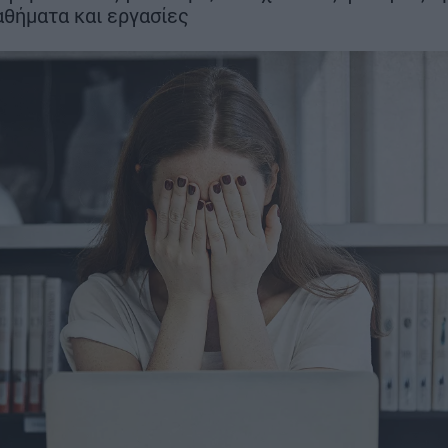
μήνες νωρίτε
θήματα και εργασίες
στα 22 χλμ.
ΣΗ