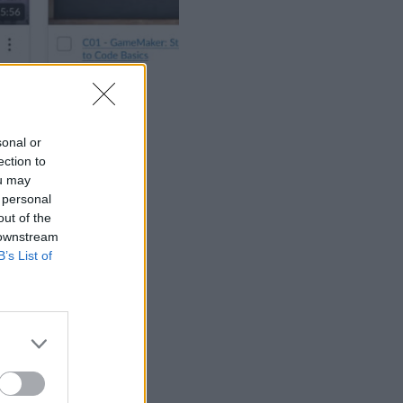
ρύματα
υργίας σε
sonal or
ection to
ou may
 personal
out of the
 downstream
B’s List of
τφόρμα,
ς επόμενες 24