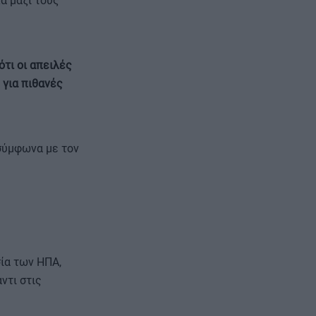
ά μαζί τους
ότι οι απειλές
 για πιθανές
 σύμφωνα με τον
ία των ΗΠΑ,
ντι στις