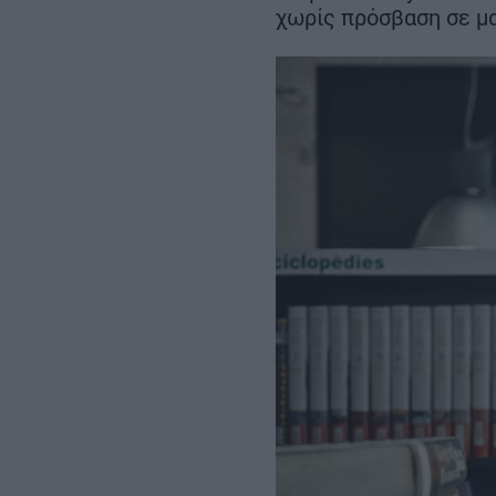
Σεπτεμβρίου
χωρίς πρόσβαση σε μα
– Αμετάβλητο το
χρονοδιάγραμμα για το 2032
REAL ESTATE
ΠΕΡΙΒΑΛΛΟΝ
ΕΝΕΡΓΕΙΑ
ΜΕΤΑΦΟΡΕΣ - ΗΛΕΚΤΡΟΚΙΝΗ
ΨΗΦΙΑΚΟΣ ΚΟΣΜΟΣ
ΟΙΚΟΝΟΜΙΑ - ΕΠΙΧΕΙΡΗΣΕΙΣ
MY PROPERTY