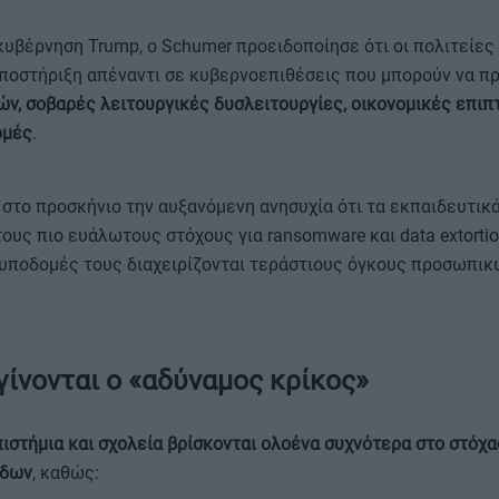
κυβέρνηση Trump, ο Schumer προειδοποίησε ότι οι πολιτείες 
υποστήριξη απέναντι σε κυβερνοεπιθέσεις που μπορούν να π
ν, σοβαρές λειτουργικές δυσλειτουργίες, οικονομικές επιπ
ομές
.
στο προσκήνιο την αυξανόμενη ανησυχία ότι τα εκπαιδευτικ
τους πιο ευάλωτους στόχους για ransomware και data extortio
 υποδομές τους διαχειρίζονται τεράστιους όγκους προσωπι
γίνονται ο «αδύναμος κρίκος»
ιστήμια και σχολεία βρίσκονται ολοένα συχνότερα στο στόχ
άδων
, καθώς: