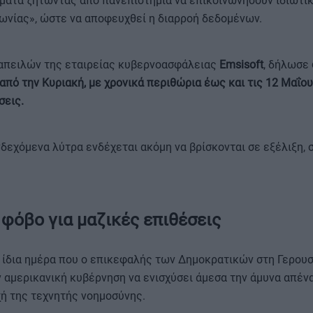
ματα ζητώντας από πανεπιστήμια να επικοινωνήσουν ιδιωτικ
ωνίας», ώστε να αποφευχθεί η διαρροή δεδομένων.
απειλών της εταιρείας κυβερνοασφάλειας
Emsisoft
, δήλωσε
από την Κυριακή, με χρονικά περιθώρια έως και τις 12 Μαΐου
σεις.
δεχόμενα λύτρα ενδέχεται ακόμη να βρίσκονται σε εξέλιξη,
 φόβο για μαζικές επιθέσεις
 ίδια ημέρα που ο επικεφαλής των Δημοκρατικών στη Γερουσ
ν αμερικανική κυβέρνηση να ενισχύσει άμεσα την άμυνα απένα
ή της τεχνητής νοημοσύνης.