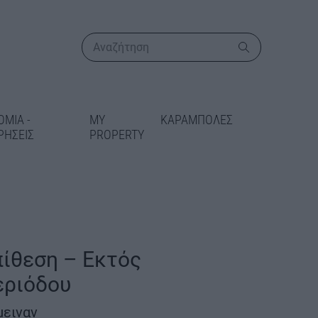
ΟΜΙΑ -
MY
ΚΑΡΑΜΠΟΛΕΣ
ΡΗΣΕΙΣ
PROPERTY
ΠΕΡΙΣΣΟΤΕΡΑ
ίθεση – Εκτός
εριόδου
ικατάσταση
 στις Γραμμές
μειναν
δίδεται 5