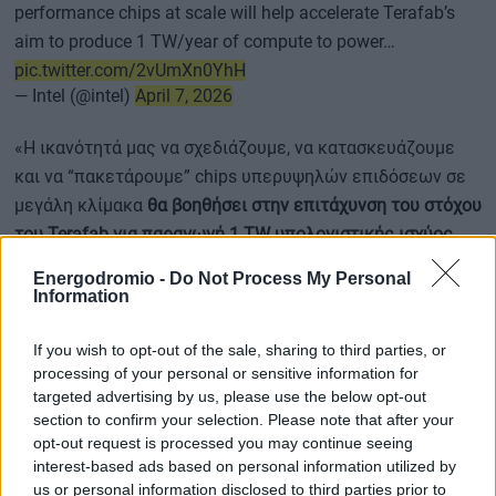
performance chips at scale will help accelerate Terafab’s
aim to produce 1 TW/year of compute to power…
pic.twitter.com/2vUmXn0YhH
— Intel (@intel)
April 7, 2026
«Η ικανότητά μας να σχεδιάζουμε, να κατασκευάζουμε
και να “πακετάρουμε” chips υπερυψηλών επιδόσεων σε
μεγάλη κλίμακα
θα βοηθήσει στην επιτάχυνση του στόχου
του Terafab για παραγωγή 1 TW υπολογιστικής ισχύος
ετησίως
, που θα τροφοδοτεί τις μελλοντικές εξελίξεις
Energodromio -
Do Not Process My Personal
στην τεχνητή νοημοσύνη και τη ρομποτική», πρόσθεσε η
Information
Intel.
If you wish to opt-out of the sale, sharing to third parties, or
processing of your personal or sensitive information for
targeted advertising by us, please use the below opt-out
Ο Musk είχε δηλώσει τον Μάρτιο ότι το project Terafab
section to confirm your selection. Please note that after your
θα κατασκευαστεί στο Όστιν και
θα λειτουργεί από
opt-out request is processed you may continue seeing
κοινού από την Tesla και τη SpaceX
. Ο ίδιος είναι
interest-based ads based on personal information utilized by
us or personal information disclosed to third parties prior to
διευθύνων σύμβουλος και των δύο εταιρειών.