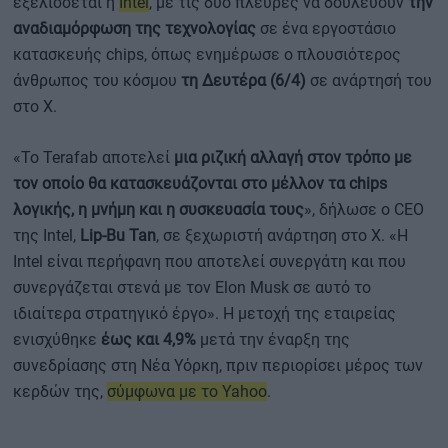
εξελίσσεται η
Intel
, με τις δυο πλευρές να δουλεύουν
την
αναδιαμόρφωση της τεχνολογίας
σε ένα εργοστάσιο
κατασκευής chips, όπως ενημέρωσε ο πλουσιότερος
άνθρωπος του κόσμου
τη Δευτέρα (6/4)
σε ανάρτησή του
στο Χ.
«Το Terafab αποτελεί
μια ριζική αλλαγή στον τρόπο με
τον οποίο θα κατασκευάζονται στο μέλλον τα chips
λογικής, η μνήμη και η συσκευασία τους
», δήλωσε ο CEO
της Intel,
Lip-Bu Tan
, σε ξεχωριστή ανάρτηση στο X. «Η
Intel είναι περήφανη που αποτελεί συνεργάτη και που
συνεργάζεται στενά με τον Elon Musk σε αυτό το
ιδιαίτερα στρατηγικό έργο». Η μετοχή της εταιρείας
ενισχύθηκε
έως και 4,9%
μετά την έναρξη της
συνεδρίασης στη Νέα Υόρκη, πριν περιορίσει μέρος των
κερδών της,
σύμφωνα με το Yahoo
.