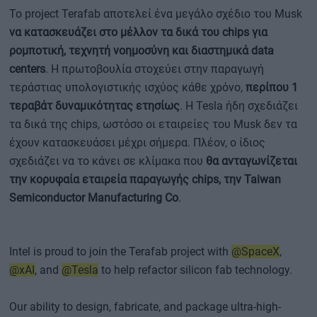
Το project Terafab αποτελεί ένα μεγάλο σχέδιο του Musk
να κατασκευάζει στο μέλλον τα δικά του chips για
ρομποτική, τεχνητή νοημοσύνη και διαστημικά data
centers
. Η πρωτοβουλία στοχεύει στην παραγωγή
τεράστιας υπολογιστικής ισχύος κάθε χρόνο,
περίπου 1
τεραβάτ δυναμικότητας ετησίως
. Η Tesla ήδη σχεδιάζει
τα δικά της chips, ωστόσο οι εταιρείες του Musk δεν τα
έχουν κατασκευάσει μέχρι σήμερα. Πλέον, ο ίδιος
σχεδιάζει να το κάνει σε κλίμακα που
θα ανταγωνίζεται
την κορυφαία εταιρεία παραγωγής chips, την Taiwan
Semiconductor Manufacturing Co
.
Intel is proud to join the Terafab project with
@SpaceX
,
@xAI
, and
@Tesla
to help refactor silicon fab technology.
Our ability to design, fabricate, and package ultra-high-