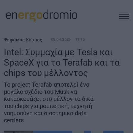
ΥΠΟΔΟΜΕΣ
Ψηφιακός Κόσμος
08.04.2026
11:15
Intel: Συμμαχία με Tesla και
REAL ESTATE
SpaceX για το Terafab και τα
chips του μέλλοντος
ΠΕΡΙΒΑΛΛΟΝ
Το project Terafab αποτελεί ένα
ΕΝΕΡΓΕΙΑ
μεγάλο σχέδιο του Musk να
κατασκευάζει στο μέλλον τα δικά
του chips για ρομποτική, τεχνητή
ΜΕΤΑΦΟΡΕΣ - ΗΛΕΚΤΡΟΚΙΝΗΣΗ
νοημοσύνη και διαστημικά data
centers
ΨΗΦΙΑΚΟΣ ΚΟΣΜΟΣ