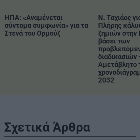
ΗΠΑ: «Αναμένεται
Ν. Ταχιάος γι
σύντομα συμφωνία» για τα
Πλήρης κάλυ
Στενά του Ορμούζ
ζημιών στην
βάσει των
προβλεπόμε
διαδικασιών 
Αμετάβλητο 
χρονοδιάγραμ
2032
Σχετικά Άρθρα