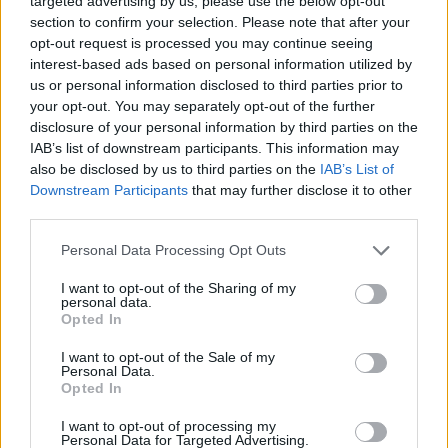
targeted advertising by us, please use the below opt-out
section to confirm your selection. Please note that after your
Η
Professional Publishers Association
υποστήριξε ότι το
opt-out request is processed you may continue seeing
περιθώριο των
έξι μηνών
που δίνεται στη Google για την
interest-based ads based on personal information utilized by
εφαρμογή των νέων κανόνων είναι υπερβολικά μεγάλο,
us or personal information disclosed to third parties prior to
εκφράζοντας φόβους ότι η εταιρεία μπορεί να
your opt-out. You may separately opt-out of the further
disclosure of your personal information by third parties on the
προχωρήσει σε σημαντικές αλλαγές πριν τεθούν πλήρως
IAB’s list of downstream participants. This information may
σε ισχύ οι νέες απαιτήσεις.
also be disclosed by us to third parties on the
IAB’s List of
Downstream Participants
that may further disclose it to other
Προθεσμίες και πιθανές νέες
third parties.
παρεμβάσεις
Personal Data Processing Opt Outs
Η Google θα έχει:
I want to opt-out of the Sharing of my
personal data.
Έξι μήνες
για να εφαρμόσει τους κανόνες περί δίκαιης
Opted In
κατάταξης αποτελεσμάτων.
Τρεις μήνες
για να υλοποιήσει τις απαιτήσεις
I want to opt-out of the Sale of my
μεταφοράς δεδομένων χρηστών.
Personal Data.
Opted In
Η CMA προειδοποιεί ότι θα συνεχίσει να παρακολουθεί
I want to opt-out of processing my
στενά τη συμπεριφορά της εταιρείας και δεν αποκλείει
Personal Data for Targeted Advertising.