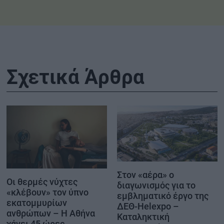
Σχετικά Άρθρα
Στον «αέρα» ο
Οι θερμές νύχτες
διαγωνισμός για το
«κλέβουν» τον ύπνο
εμβληματικό έργο της
εκατομμυρίων
ΔΕΘ-Helexpo –
ανθρώπων – Η Αθήνα
Καταληκτική
χάνει 45 ώρες