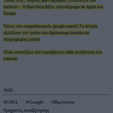
Τέλος στις… γυμνές φωτογραφίες στα κινητά των
παιδιών – Η Βρετανία βάζει τελεσίγραφο σε Apple και
Google
Τέλος στο «παραδοσιακό» google search; Τα AI bots
αλλάζουν τον τρόπο που βρίσκουμε brands και
πληροφορίες online
Πόσο «κοστίζει» στο περιβάλλον κάθε αναζήτηση στο
internet;
TAGS
#CMA
#Google
#Βρετανία
#μηχανές αναζήτησης