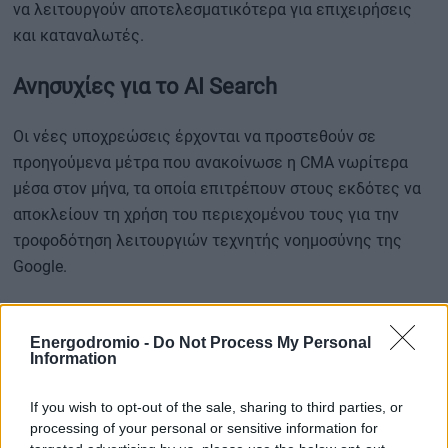
να λειτουργούν αποτελεσματικότερα για επιχειρήσεις
και καταναλωτές.
Ανησυχίες για το AI Search
Οι νέες υποχρεώσεις έρχονται να προστεθούν σε
προηγούμενα μέτρα που ανακοίνωσε η CMA νωρίτερα
μέσα στον μήνα, τα οποία επιτρέπουν στους εκδότες να
αποκλείουν τη χρήση του περιεχομένου τους για την
τροφοδότηση λειτουργιών τεχνητής νοημοσύνης της
Google.
Η εξέλιξη αποκτά ιδιαίτερη σημασία καθώς οι
Energodromio -
Do Not Process My Personal
απαντήσεις που παράγονται μέσω τεχνητής νοημοσύνης
Information
αλλάζουν τον τρόπο με τον οποίο οι χρήστες
ανακαλύπτουν ειδήσεις, ιστοσελίδες και ψηφιακό
If you wish to opt-out of the sale, sharing to third parties, or
περιεχόμενο.
processing of your personal or sensitive information for