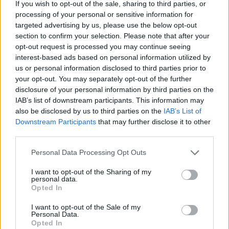
If you wish to opt-out of the sale, sharing to third parties, or
processing of your personal or sensitive information for
Στη Σαντορίνη, ο Όμιλος επεκτείνει το concept του
targeted advertising by us, please use the below opt-out
Istoria, a Member of Design Hotels
, συνδυάζοντας το νέο
section to confirm your selection. Please note that after your
Istoria Cliff στο Φηροστεφάνι με το υφιστάμενο Istoria
opt-out request is processed you may continue seeing
interest-based ads based on personal information utilized by
Beach στον Περίβολο. Το συνολικό σχήμα διαθέτει πλέον
us or personal information disclosed to third parties prior to
21 σουίτες και βίλες.
your opt-out. You may separately opt-out of the further
disclosure of your personal information by third parties on the
Στην Πάρο, το
The Villas at Parīlio
εισέρχεται στην πρώτη
IAB’s list of downstream participants. This information may
also be disclosed by us to third parties on the
IAB’s List of
πλήρη σεζόν λειτουργίας του, ενισχύοντας το σκέλος
Downstream Participants
that may further disclose it to other
της ιδιωτικής και υψηλών προδιαγραφών διαμονής στο
third parties.
portfolio του Ομίλου.
Personal Data Processing Opt Outs
Οι ημερομηνίες έναρξης των ξενοδοχείων
I want to opt-out of the Sharing of my
personal data.
Opted In
Korona Boutique Hotel (Μάνη):
6 Απριλίου 2026
Mystique, a Luxury Collection Hotel (Σαντορίνη):
20
I want to opt-out of the Sale of my
Απριλίου 2026
Personal Data.
Parīlio, a Member of Design Hotels (Πάρος):
1 Μαΐου
Opted In
2026