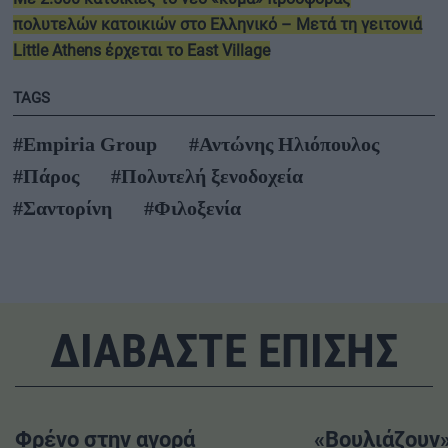
πολυτελών κατοικιών στο Ελληνικό – Μετά τη γειτονιά
Little Athens έρχεται το East Village
TAGS
#Empiria Group
#Αντώνης Ηλιόπουλος
#Πάρος
#Πολυτελή ξενοδοχεία
#Σαντορίνη
#Φιλοξενία
ΔΙΑΒΑΣΤΕ ΕΠΙΣΗΣ
Φρένο στην αγορά
«Βουλιάζουν»