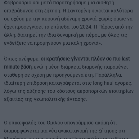
Φεβρουάριο και μετά παρατηρήσαμε μια αισθητή
επιβράδυνση στη ζήτηση. Η Σαντορίνη κινείται καλύτερα
σε σχέση με την περσινή αδύναμη χρονιά, χωρίς όμως να
έχει προσεγγίσει τα επίπεδα του 2024. Η Πάρος, από την
άλλη, διατηρεί την ίδια δυναμική με πέρσι, με όλες τις
ενδείξεις να προμηνύουν μια καλή χρονιά».
Όπως ανέφερε,
οι κρατήσεις γίνονται πλέον σε πιο last
minute βάση
, ενώ η μέση διάρκεια διαμονής παραμένει
σταθερή σε σχέση με προηγούμενα έτη. Παράλληλα,
ιδιαίτερη επίδραση καταγράφεται στις long haul αγορές,
λόγω της αύξησης του κόστους αεροπορικών εισιτηρίων
εξαιτίας της γεωπολιτικής έντασης.
Ο επικεφαλής του Ομίλου υπογράμμισε ακόμη ότι
διαμορφώνεται μια νέα ανακατανομή της ζήτησης στη
Μεσόγειο, με την Ισπανία, την Πορτογαλία και τη Νότια