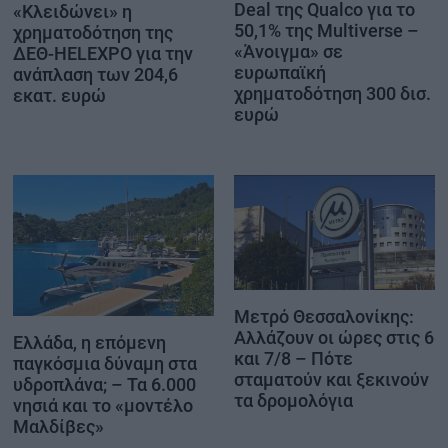
Deal της Qualco για το
«Κλειδώνει» η
50,1% της Multiverse –
χρηματοδότηση της
«Άνοιγμα» σε
ΔΕΘ-HELEXPO για την
ευρωπαϊκή
ανάπλαση των 204,6
χρηματοδότηση 300 δισ.
εκατ. ευρώ
ευρώ
Μετρό Θεσσαλονίκης:
Αλλάζουν οι ώρες στις 6
Ελλάδα, η επόμενη
και 7/8 – Πότε
παγκόσμια δύναμη στα
σταματούν και ξεκινούν
υδροπλάνα; – Τα 6.000
τα δρομολόγια
νησιά και το «μοντέλο
Μαλδίβες»