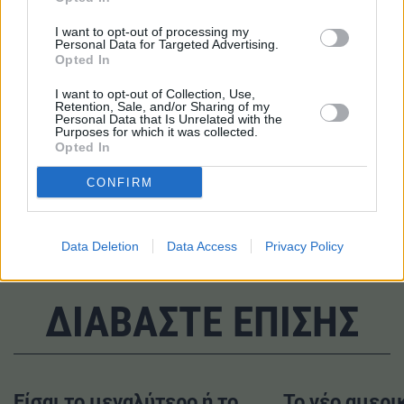
κέντρο της Αθήνας
I want to opt-out of processing my
Personal Data for Targeted Advertising.
Φοιτητικά ενοίκια: Πόσο κοστίζει η στέγαση στην Αθήνα
Opted In
– «Πρόκληση» η εύρεση γκαρσονιέρας ή studio
I want to opt-out of Collection, Use,
Retention, Sale, and/or Sharing of my
Personal Data that Is Unrelated with the
TAGS
Purposes for which it was collected.
Opted In
#Trastor
#Επαγγελματικά Ακίνητα
CONFIRM
#Καζίνος
#Μαρούσι
Data Deletion
Data Access
Privacy Policy
ΔΙΑΒΑΣΤΕ ΕΠΙΣΗΣ
Είσαι το μεγαλύτερο ή το
Το νέο αμερικ