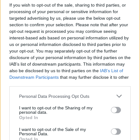
If you wish to opt-out of the sale, sharing to third parties, or
βελτιστοποίηση της σύνθεσης των επενδύσεών μας και
processing of your personal or sensitive information for
την απελευθέρωση κεφαλαίων προς επανεπένδυση
. Η
targeted advertising by us, please use the below opt-out
στρατηγική αυτή της ανακύκλωσης κεφαλαίων μάς
section to confirm your selection. Please note that after your
επιτρέπει
να κατευθύνουμε τα κεφάλαια μας σε ποιοτικά
opt-out request is processed you may continue seeing
interest-based ads based on personal information utilized by
κτήρια γραφείων και σύγχρονα πράσινα ακίνητα logistics
,
us or personal information disclosed to third parties prior to
ενισχύοντας διαρκώς την ποιότητα του χαρτοφυλακίου
your opt-out. You may separately opt-out of the further
μας και δημιουργώντας μακροπρόθεσμη αξία για τους
disclosure of your personal information by third parties on the
μετόχους μας».
IAB’s list of downstream participants. This information may
also be disclosed by us to third parties on the
IAB’s List of
Downstream Participants
that may further disclose it to other
third parties.
Περισσότερες ειδήσεις
Personal Data Processing Opt Outs
Trastor: Πώληση τετραώροφου κτηρίου γραφείων στο
I want to opt-out of the Sharing of my
Μαρούσι έναντι 9,9 εκατ. ευρώ
personal data.
Opted In
I want to opt-out of the Sale of my
Personal Data.
Trastor: «Έκλεισε» η εξαγορά των τριών ακινήτων στο
Opted In