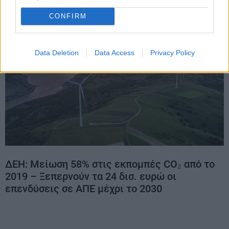
CONFIRM
Data Deletion
Data Access
Privacy Policy
ΔΕΗ: Μείωση 58% στις εκπομπές CO₂ από το
2019 – Ξεπερνούν τα 24 δισ. ευρώ οι
επενδύσεις σε ΑΠΕ μέχρι το 2030