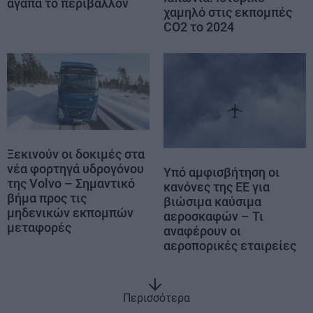
αγαπά το περιβάλλον
χαμηλό στις εκπομπές
CΟ2 το 2024
Ξεκινούν οι δοκιμές στα
νέα φορτηγά υδρογόνου
Υπό αμφισβήτηση οι
της Volvo – Σημαντικό
κανόνες της ΕΕ για
βήμα προς τις
βιώσιμα καύσιμα
μηδενικών εκπομπών
αεροσκαφών – Τι
μεταφορές
αναφέρουν οι
αεροπορικές εταιρείες
Περισσότερα