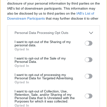
disclosure of your personal information by third parties on the
Μουντιάλ 2026: Το πιο ρυπογόνο στην ιστορία
IAB’s list of downstream participants. This information may
– 7,8 εκατ. τόνοι CO₂ για τη «γιορτή» του
also be disclosed by us to third parties on the
IAB’s List of
ποδοσφαίρου
Downstream Participants
that may further disclose it to other
third parties.
Personal Data Processing Opt Outs
I want to opt-out of the Sharing of my
personal data.
Opted In
I want to opt-out of the Sale of my
Personal Data.
Opted In
I want to opt-out of processing my
Personal Data for Targeted Advertising.
Opted In
«Πράσινο Λάδι»: Γιορτάζει 15 χρόνια
I want to opt-out of Collection, Use,
Retention, Sale, and/or Sharing of my
λειτουργίας – Το app συλλογής οικιακού
Personal Data that Is Unrelated with the
τηγανελαίου πλέον και στη Θεσσαλονίκη
Purposes for which it was collected.
Opted In