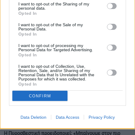
Σημαντική ύφεση στη Χαλκιδική
I want to opt-out of the Sharing of my
personal data.
Opted In
Αντίθετη είναι η εικόνα στη Χαλκιδική, όπου η μεγάλη
φωτιά στη Βουρβουρού έχει πλέον περιοριστεί, χωρίς
I want to opt-out of the Sale of my
Personal Data.
ενεργό μέτωπο. Οι πυροσβεστικές δυνάμεις παραμένουν
Opted In
στην περιοχή και πραγματοποιούν διαρκείς διαβροχές
I want to opt-out of processing my
για να αποφευχθούν νέες αναζωπυρώσεις, καθώς οι
Personal Data for Targeted Advertising.
Opted In
καιρικές συνθήκες εξακολουθούν να παραμένουν
επικίνδυνες.
I want to opt-out of Collection, Use,
Retention, Sale, and/or Sharing of my
Personal Data that Is Unrelated with the
Purposes for which it was collected.
Επιχειρούν 160 πυροσβέστες με 7 ομάδες δασοκομάντο,
Opted In
49 οχήματα, ομάδα drone για εναέρια επιτήρηση, καθώς
και δεκάδες εθελοντές. Η επιχείρηση συντονίζεται από
CONFIRM
το Κινητό Επιχειρησιακό Κέντρο «Όλυμπος», ενώ και εδώ
έχει μεταβεί κλιμάκιο Αντιμετώπισης Εγκλημάτων
Data Deletion
Data Access
Privacy Policy
Εμπρησμού.
Η Πυροσβεστική προειδοποιεί: «Μπαίνουμε στον πιο