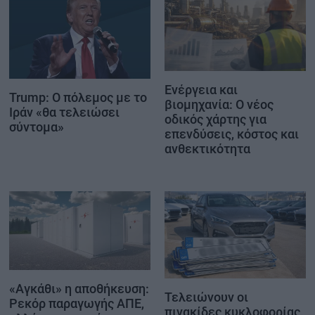
Ενέργεια και
Trump: Ο πόλεμος με το
βιομηχανία: Ο νέος
Ιράν «θα τελειώσει
οδικός χάρτης για
σύντομα»
επενδύσεις, κόστος και
ανθεκτικότητα
«Αγκάθι» η αποθήκευση:
Τελειώνουν οι
Ρεκόρ παραγωγής ΑΠΕ,
πινακίδες κυκλοφορίας,