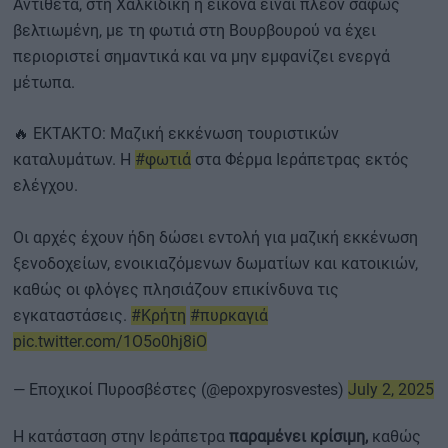
Αντίθετα, στη Χαλκιδική η εικόνα είναι πλέον σαφώς
βελτιωμένη, με τη φωτιά στη Βουρβουρού να έχει
περιοριστεί σημαντικά και να μην εμφανίζει ενεργά
μέτωπα.
🔥 ΕΚΤΑΚΤΟ: Μαζική εκκένωση τουριστικών
καταλυμάτων. Η
#φωτιά
στα Φέρμα Ιεράπετρας εκτός
ελέγχου.
Οι αρχές έχουν ήδη δώσει εντολή για μαζική εκκένωση
ξενοδοχείων, ενοικιαζόμενων δωματίων και κατοικιών,
καθώς οι φλόγες πλησιάζουν επικίνδυνα τις
εγκαταστάσεις.
#Κρήτη
#πυρκαγιά
pic.twitter.com/1O5o0hj8iO
— Εποχικοί Πυροσβέστες (@epoxpyrosvestes)
July 2, 2025
Η κατάσταση στην Ιεράπετρα
παραμένει κρίσιμη,
καθώς