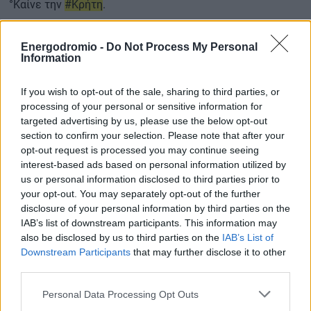
°Καίνε την
#Κρήτη
.
°
#Ιεράπετρα
⚠️
Energodromio -
Do Not Process My Personal
Information
°
#Πυρκαγια
If you wish to opt-out of the sale, sharing to third parties, or
°
#φωτια
pic.twitter.com/7VJiBorYJj
processing of your personal or sensitive information for
— °𝓢𝒦𝒚𝒇𝓪𝓵𝓵•𝟚𝟘/𝟙𝟠_𝟚𝟙° ♚ ♰ ❤︎11:11𝕏🍒
targeted advertising by us, please use the below opt-out
(@SkyfallAiratGK)
July 2, 2025
section to confirm your selection. Please note that after your
opt-out request is processed you may continue seeing
Αν και οι περισσότερες μονάδες δεν υπέστησαν ζημιές,
interest-based ads based on personal information utilized by
σε ξενοδοχείο στην Αγιά Φωτιά σημειώθηκαν
us or personal information disclosed to third parties prior to
περιορισμένες καταστροφές. Η ανησυχία, πάντως,
your opt-out. You may separately opt-out of the further
disclosure of your personal information by third parties on the
στρέφεται πλέον και στις κρατήσεις των επόμενων
IAB’s list of downstream participants. This information may
ημερών, καθώς η αβεβαιότητα και η εικόνα των καμένων
also be disclosed by us to third parties on the
IAB’s List of
εκτάσεων δημιουργούν ένα αρνητικό κλίμα για την
Downstream Participants
that may further disclose it to other
περιοχή, η οποία μέχρι χθες παρουσίαζε πληρότητα άνω
third parties.
του 90%.
Personal Data Processing Opt Outs