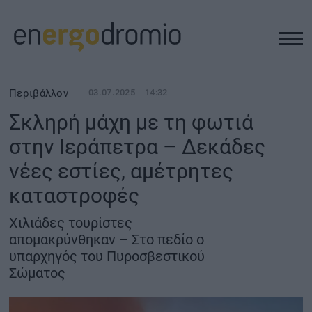
ΥΠΟΔΟΜΕΣ
Περιβάλλον
03.07.2025
14:32
Σκληρή μάχη με τη φωτιά
REAL ESTATE
στην Ιεράπετρα – Δεκάδες
νέες εστίες, αμέτρητες
ΠΕΡΙΒΑΛΛΟΝ
καταστροφές
ΕΝΕΡΓΕΙΑ
Χιλιάδες τουρίστες
απομακρύνθηκαν – Στο πεδίο ο
ΜΕΤΑΦΟΡΕΣ - ΗΛΕΚΤΡΟΚΙΝΗΣΗ
υπαρχηγός του Πυροσβεστικού
Σώματος
ΨΗΦΙΑΚΟΣ ΚΟΣΜΟΣ