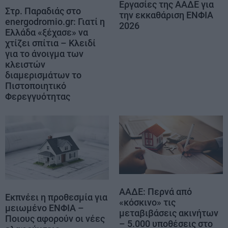
Εργασίες της ΑΑΔΕ για
Στρ. Παραδιάς στο
την εκκαθάριση ΕΝΦΙΑ
energodromio.gr: Γιατί η
2026
Ελλάδα «ξέχασε» να
χτίζει σπίτια – Κλειδί
για το άνοιγμα των
κλειστών
διαμερισμάτων το
Πιστοποιητικό
Φερεγγυότητας
ΑΑΔΕ: Περνά από
Εκπνέει η προθεσμία για
«κόσκινο» τις
μειωμένο ΕΝΦΙΑ –
μεταβιβάσεις ακινήτων
Ποιους αφορούν οι νέες
– 5.000 υποθέσεις στο