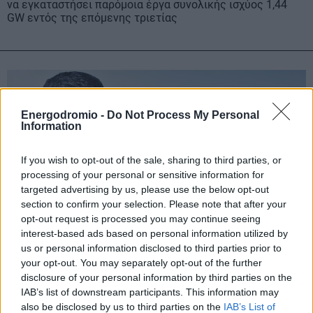
να εγκαταστήσει παρόμοια έργα συνολικής ισχύος 1,44
GW εντός της επόμενης τριετίας
Energodromio -
Do Not Process My Personal
Information
If you wish to opt-out of the sale, sharing to third parties, or
processing of your personal or sensitive information for
targeted advertising by us, please use the below opt-out
section to confirm your selection. Please note that after your
opt-out request is processed you may continue seeing
interest-based ads based on personal information utilized by
us or personal information disclosed to third parties prior to
your opt-out. You may separately opt-out of the further
disclosure of your personal information by third parties on the
Μετά την Κοζάνη, «έρχεται» και η Ρουμανία:
IAB’s list of downstream participants. This information may
Στα σχέδια της ΔΕΗ ένα δεύτερο data center –
also be disclosed by us to third parties on the
IAB’s List of