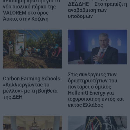
«Επίσημη πρώτη» για το
ΔΕΔΔΗΕ – Στο τραπέζι η
νέο αιολικό πάρκο της
αναβάθμιση των
VALOREM στο όρος
υποδομών
Άσκιο, στην Κοζάνη
Στις συνέργειες των
Carbon Farming Schools:
δραστηριοτήτων του
«Καλλιεργώντας το
ποντάρει ο όμιλος
μέλλον» με τη βοήθεια
HelleniQ Energy για
της ΔΕΗ
ισχυροποίηση εντός και
εκτός Ελλάδας