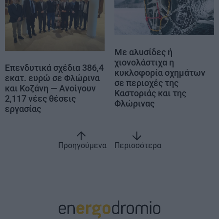
Με αλυσίδες ή
χιονολάστιχα η
Επενδυτικά σχέδια 386,4
κυκλοφορία οχημάτων
εκατ. ευρώ σε Φλώρινα
σε περιοχές της
και Κοζάνη — Ανοίγουν
Καστοριάς και της
2,117 νέες θέσεις
Φλώρινας
εργασίας
Προηγούμενα
Περισσότερα