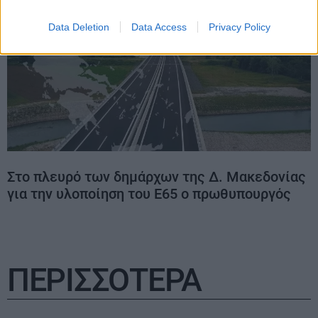
Data Deletion
Data Access
Privacy Policy
Στο πλευρό των δημάρχων της Δ. Μακεδονίας
για την υλοποίηση του Ε65 ο πρωθυπουργός
ΠΕΡΙΣΣΟΤΕΡΑ