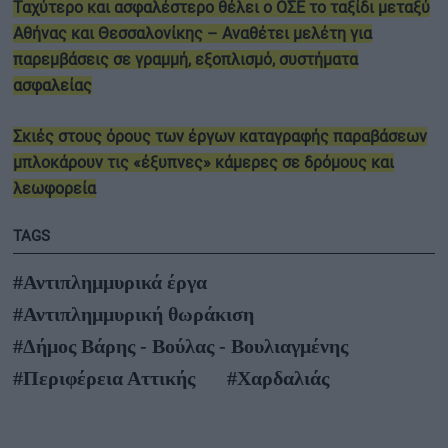
Ταχύτερο και ασφαλέστερο θέλει ο ΟΣΕ το ταξίδι μεταξύ
Αθήνας και Θεσσαλονίκης – Αναθέτει μελέτη για
παρεμβάσεις σε γραμμή, εξοπλισμό, συστήματα
ασφαλείας
Σκιές στους όρους των έργων καταγραφής παραβάσεων
μπλοκάρουν τις «έξυπνες» κάμερες σε δρόμους και
λεωφορεία
TAGS
#Αντιπλημμυρικά έργα
#Αντιπλημμυρική θωράκιση
#Δήμος Βάρης - Βούλας - Βουλιαγμένης
#Περιφέρεια Αττικής
#Χαρδαλιάς