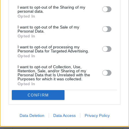
συστηματικό και εντατικό έργο που θα ολοκληρώσει την
I want to opt-out of the Sharing of my
personal data.
υδραυλική θωράκιση που πρέπει να έχει μια σύγχρονη
Opted In
πόλη. Μια σύγχρονη πόλη σαν τον δήμο Βάρης – Βούλας
– Βουλιαγμένης. Εφόσον μπορούμε να εξασφαλίσουμε
I want to opt-out of the Sale of my
Personal Data.
τους πόρους που έχουμε τόσο πολύ ανάγκη, θα είμαστε
Opted In
σε θέση μέσα στην επόμενη διετία να έχουμε
I want to opt-out of processing my
ολοκληρώσει ένα πάρα πολύ μεγάλο, φιλόδοξο
Personal Data for Targeted Advertising.
Opted In
υδραυλικό έργο. Και αυτό, μέσα από ευρωπαϊκές
χρηματοδοτήσεις, αλλά κυρίως από μοχλεύσεις που η
I want to opt-out of Collection, Use,
Retention, Sale, and/or Sharing of my
Περιφέρεια φροντίζει να έχει, όχι μόνο για τον δικό μας
Personal Data that Is Unrelated with the
Purposes for which it was collected.
Δήμο, αλλά και για τους 66 Δήμους της Αττικής».
Opted In
Περισσότερες ειδήσεις
CONFIRM
Με τρία χρόνια καθυστέρηση οδεύει προς υλοποίηση ο
Data Deletion
Data Access
Privacy Policy
Προαστιακός Δυτικής Θεσσαλονίκης