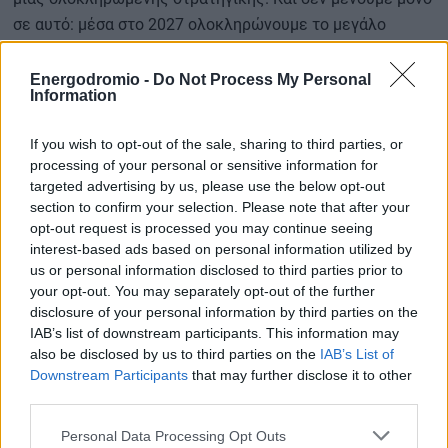
σε αυτό: μέσα στο 2027 ολοκληρώνουμε το μεγάλο
αντιπλημμυρικό έργο διευθέτησης του ρέματος Κόρμπι,
προϋπολογισμού 26 εκατ. ευρώ – ένα έργο που για
Energodromio -
Do Not Process My Personal
Information
δεκαετίες ταλαιπωρήθηκε από καθυστερήσεις, αλλά
πλέον προχωρά με αποφασιστικότητα. Παράλληλα,
If you wish to opt-out of the sale, sharing to third parties, or
προχωράμε στο κρίσιμο έργο στο ρέμα Χέρωμα –
processing of your personal or sensitive information for
Μηλαδέζα, ύψους 21 εκατ. ευρώ, ενισχύοντας περαιτέρω
targeted advertising by us, please use the below opt-out
τη συνολική θωράκιση της περιοχής.
section to confirm your selection. Please note that after your
opt-out request is processed you may continue seeing
Σε αυτή τη μεγάλη προσπάθεια έχουμε δίπλα μας έναν
interest-based ads based on personal information utilized by
έμπειρο και αποτελεσματικό συνεργάτη, τον Δήμαρχο
us or personal information disclosed to third parties prior to
Γρηγόρη Κωνσταντέλλο, με τον οποίο μοιραζόμαστε μια
your opt-out. You may separately opt-out of the further
κοινή φιλοσοφία: έργα ουσίας, χωρίς εκπτώσεις και
disclosure of your personal information by third parties on the
IAB’s list of downstream participants. This information may
χωρίς άλλες χαμένες δεκαετίες».
also be disclosed by us to third parties on the
IAB’s List of
Downstream Participants
that may further disclose it to other
third parties.
Από πλευράς του, ο κ. Κωνσταντέλλος δήλωσε:
Personal Data Processing Opt Outs
«Συνεχίζουμε, μαζί με την Περιφέρεια Αττικής, ένα πολύ