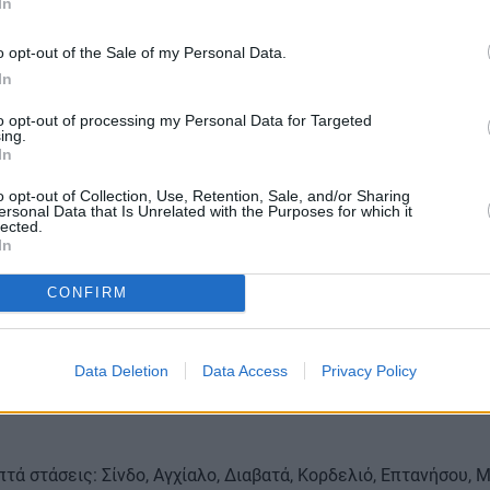
In
ρος
Λαύριο και Ραφήνα
φαίνεται να έχει εγκαταλειφθεί, ενώ σ
o opt-out of the Sale of my Personal Data.
 της γραμμής συνεχίζουν να δημιουργούν προσκόμματα. Παρά
In
βρέθηκε αντιμέτωπο με σοβαρές ενστάσεις από το Ελεγκτικό
ζητήματα μελετητικής ωριμότητας και σχεδιασμού, ουσιαστικ
to opt-out of processing my Personal Data for Targeted
ing.
ή της σύμβασης και θέτοντας σε κίνδυνο τη χρηματοδότηση 
In
o opt-out of Collection, Use, Retention, Sale, and/or Sharing
ersonal Data that Is Unrelated with the Purposes for which it
lected.
In
μέτρων με επτά σταθμούς
CONFIRM
 χωρίζεται σε δύο βασικές ενότητες. Η πρώτη αφορά τον Δυτ
ξιοποιήσει περίπου 20 χιλιόμετρα υφιστάμενης σιδηροδρομι
Data Deletion
Data Access
Privacy Policy
από τον ανταγωνιστικό διάλογο έχει μορφή «Υ», με δύο ανατ
χίαλο – Διαβατά και ενιαία σύνδεση προς τον Νέο Σιδηροδρο
τά στάσεις: Σίνδο, Αγχίαλο, Διαβατά, Κορδελιό, Επτανήσου, 