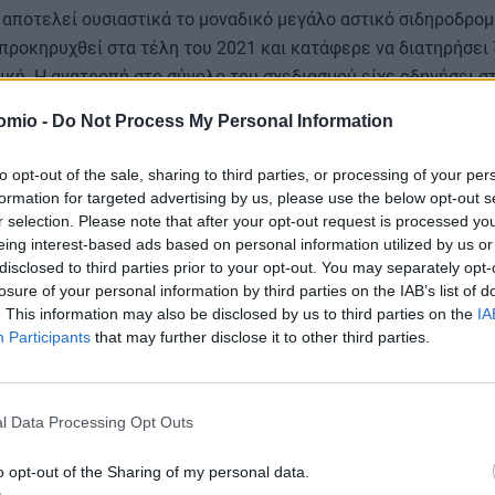
αποτελεί ουσιαστικά το μοναδικό μεγάλο αστικό σιδηροδρομι
προκηρυχθεί στα τέλη του 2021 και κατάφερε να διατηρήσει
κή. Η ανατροπή στο σύνολο του σχεδιασμού είχε οδηγήσει σ
των μεγάλων διαγωνισμών της τότε ΕΡΓΟΣΕ, με αποτέλεσμα 
omio -
Do Not Process My Personal Information
ήτων.
to opt-out of the sale, sharing to third parties, or processing of your per
formation for targeted advertising by us, please use the below opt-out s
r selection. Please note that after your opt-out request is processed y
διάσωση του έργου της Θεσσαλονίκης έπαιξαν αφενός οι ευρ
eing interest-based ads based on personal information utilized by us or
ς μεταφορές και αφετέρου η στρατηγική σημασία των εμπορ
disclosed to third parties prior to your opt-out. You may separately opt-
losure of your personal information by third parties on the IAB’s list of
ην Ελλάδα με τα Βαλκάνια και τη Νοτιοανατολική Ευρώπη.
. This information may also be disclosed by us to third parties on the
IA
Participants
that may further disclose it to other third parties.
μα
«Μεταφορές 2021-2027»
του ΕΣΠΑ διατήρησε ενεργή τη χ
νηση της διαδικασίας.
l Data Processing Opt Outs
o opt-out of the Sharing of my personal data.
ου ίδιου «πακέτου» έργων παραμένουν στον «αέρα». Η σχεδιαζ