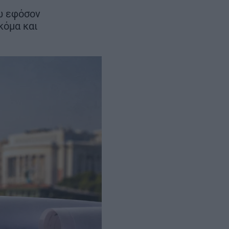
ρα
νώ εφόσον
κόμα και