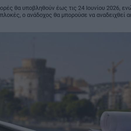
μήνες νωρίτε
στα 22 χλμ.
ορές θα υποβληθούν έως τις 24 Ιουνίου 2026, ε
πλοκές, ο ανάδοχος θα μπορούσε να αναδειχθεί α
ΣΗ