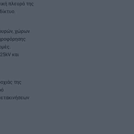
τική πλευρά της
δίκτυο.
εφυρών, χώρων
ληροφόρησης
ομές.
25kV και
ροχιάς της
ρό
 μετακινήσεων