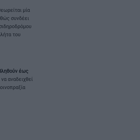
εωρείται μία
αθώς συνδέει
 σιδηροδρόμου
βλήτα του
βληθούν έως
 να αναδειχθεί
κοινοπραξία