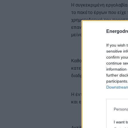
Η συγκεκριμένη εργολαβία 
το πακέτο έργων που είχε 
χρηματοδοτική του προοπτι
επανεξέταση σχεδόν όλων 
Energodr
μείνουν εκτός προτεραιοτ
If you wish 
sensitive in
confirm you
Καθοριστικό ρόλο για τη 
continue se
κατευθύνσεις για βιώσιμε
information 
further disc
διαδρόμων που συνδέουν τ
participants
Downstream 
Η ένταξή του στο πρόγραμ
και επέτρεψε την επανεκκί
Persona
I want t
Αντίθετα, άλλα projects τ