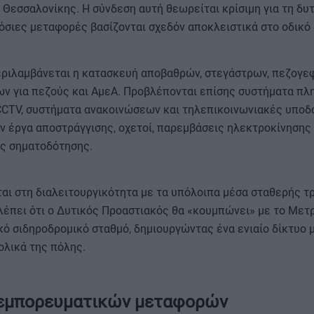
Θεσσαλονίκης. Η σύνδεση αυτή θεωρείται κρίσιμη για τη δυ
όσιες μεταφορές βασίζονται σχεδόν αποκλειστικά στο οδικό 
περιλαμβάνεται η κατασκευή αποβαθρών, στεγάστρων, πεζογ
ν για πεζούς και ΑμεΑ. Προβλέπονται επίσης συστήματα π
CCTV, συστήματα ανακοινώσεων και τηλεπικοινωνιακές υποδ
ν έργα αποστράγγισης, οχετοί, παρεμβάσεις ηλεκτροκίνησης 
ς σηματοδότησης.
ται στη διαλειτουργικότητα με τα υπόλοιπα μέσα σταθερής τ
λέπει ότι ο Δυτικός Προαστιακός θα «κουμπώνει» με το Μετ
κό σιδηροδρομικό σταθμό, δημιουργώντας ένα ενιαίο δίκτυο
ολικά της πόλης.
 εμπορευματικών μεταφορών