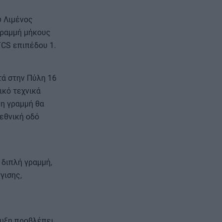
ύ Λιμένος
γραμμή μήκους
TCS επιπέδου 1.
τά στην Πύλη 16
ικό τεχνικά
 η γραμμή θα
 εθνική οδό
 διπλή γραμμή,
γισης,
ρυξη προβλέπει