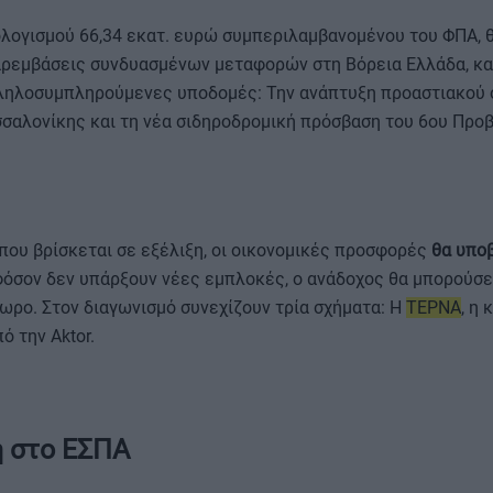
ολογισμού 66,34 εκατ. ευρώ συμπεριλαμβανομένου του ΦΠΑ, θ
αρεμβάσεις συνδυασμένων μεταφορών στη Βόρεια Ελλάδα, κ
λληλοσυμπληρούμενες υποδομές: Την ανάπτυξη προαστιακού
σσαλονίκης και τη νέα σιδηροδρομική πρόσβαση του 6ου Προ
που βρίσκεται σε εξέλιξη, οι οικονομικές προσφορές
θα υπο
φόσον δεν υπάρξουν νέες εμπλοκές, ο ανάδοχος θα μπορούσε
ωρο. Στον διαγωνισμό συνεχίζουν τρία σχήματα: Η
ΤΕΡΝΑ
, η 
ό την Aktor.
η στο ΕΣΠΑ