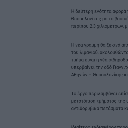
Η δεύτερη ενότητα αφορά 
Θεσσαλονίκης με το βασικό
περίπου 2,3 χιλιομέτρων,
Η νέα γραμμή θα ξεκινά απ
του λιμανιού, ακολουθώντα
τμήμα είναι η νέα σιδηροδ
υπερβαίνει την οδό Γιαννι
Αθηνών – Θεσσαλονίκης κα
Το έργο περιλαμβάνει επίσ
μετατόπιση τμήματος της υ
αντιθορυβικά πετάσματα κ
Ιδιαίτερο ενδιαφέρον παρο