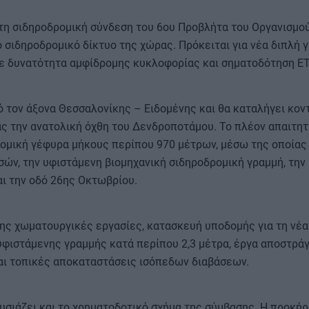
τη σιδηροδρομική σύνδεση του 6ου Προβλήτα του Οργανισμο
 σιδηροδρομικό δίκτυο της χώρας. Πρόκειται για νέα διπλή 
 με δυνατότητα αμφίδρομης κυκλοφορίας και σηματοδότηση E
ό τον άξονα Θεσσαλονίκης – Ειδομένης και θα καταλήγει κον
ς την ανατολική όχθη του Δενδροποτάμου. Το πλέον απαιτητ
ρομική γέφυρα μήκους περίπου 970 μέτρων, μέσω της οποίας
τσών, την υφιστάμενη βιομηχανική σιδηροδρομική γραμμή, την
ι την οδό 26ης Οκτωβρίου.
ης χωματουργικές εργασίες, κατασκευή υποδομής για τη νέα
φιστάμενης γραμμής κατά περίπου 2,3 μέτρα, έργα αποστράγ
αι τοπικές αποκαταστάσεις ισόπεδων διαβάσεων.
υσιάζει και το χρηματοδοτικό σχήμα της σύμβασης. Η προκή