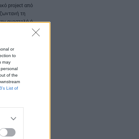
κό project από
 ζωντανή τη
την αναστολή ή
αρκετά έργα να
sonal or
ection to
ou may
ωπαϊκές
 personal
ευματικών
out of the
 downstream
B’s List of
ρηματοδότηση
όμενη