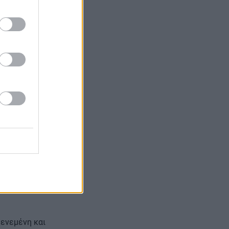
την Πάτρα οι
λληλα, το έργο
 Συνέδριο, το
ά
των 211 εκατ.
ικό
κής υποδομής. Η
ολικούς
μικό Σταθμό.
Μενεμένη και