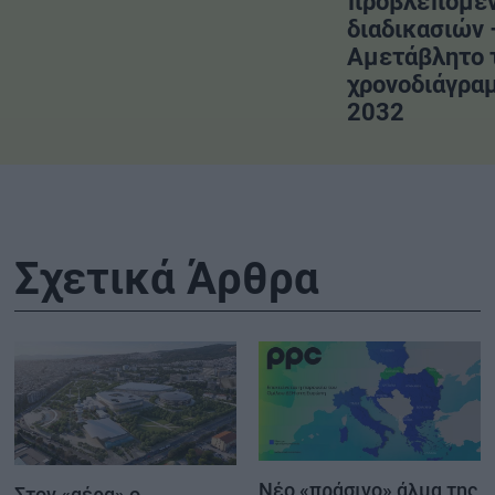
προβλεπόμε
διαδικασιών 
Αμετάβλητο 
χρονοδιάγραμ
2032
Σχετικά Άρθρα
Νέο «πράσινο» άλμα της
Στον «αέρα» ο