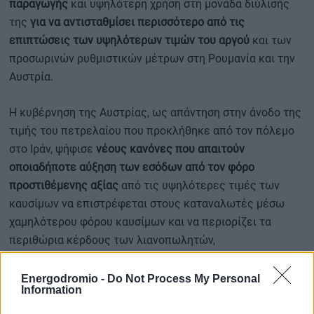
παραγωγής
και υψηλότερη χρήση στη μονάδα διύλισής
της
για να αντισταθμίσει περισσότερο από τις
επιπτώσεις των υψηλότερων τιμών του αργού
και των
προσωρινών ρυθμιστικών μέτρων στη Ρουμανία και την
Αυστρία.
Η κυβέρνηση της Αυστρίας, ως απάντηση στην άνοδο της
τιμής του πετρελαίου που προκλήθηκε από τον πόλεμο
στο Ιράν, ψήφισε
νέους κανόνες που απαιτούν
οποιαδήποτε αύξηση των εσόδων από τον φόρο
προστιθέμενης αξίας
από τις υψηλότερες τιμές των
καυσίμων να επιστρέφεται στους καταναλωτές μέσω
χαμηλότερου φόρου καυσίμων και να περιορίζει τα
περιθώρια κέρδους των λιανοπωλητών,
συμπεριλαμβανομένων εκείνων της OMV.
Energodromio -
Do Not Process My Personal
Information
Τον Απρίλιο, ο όμιλος αύξησε τις προβλέψεις του για τις