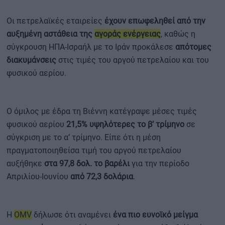
Οι πετρελαϊκές εταιρείες
έχουν επωφεληθεί από την
αυξημένη αστάθεια της
αγοράς ενέργειας
, καθώς η
σύγκρουση ΗΠΑ-Ισραήλ με το Ιράν προκάλεσε
απότομες
διακυμάνσεις
στις τιμές του αργού πετρελαίου και του
φυσικού αερίου.
Ο όμιλος με έδρα τη Βιέννη κατέγραψε μέσες τιμές
φυσικού αερίου
21,5% υψηλότερες το β’ τρίμηνο
σε
σύγκριση με το α’ τρίμηνο. Είπε ότι η μέση
πραγματοποιηθείσα τιμή του αργού πετρελαίου
αυξήθηκε
στα 97,8 δολ. το βαρέλι
για την περίοδο
Απριλίου-Ιουνίου
από 72,3 δολάρια
.
Η
OMV
δήλωσε ότι αναμένει
ένα πιο ευνοϊκό μείγμα