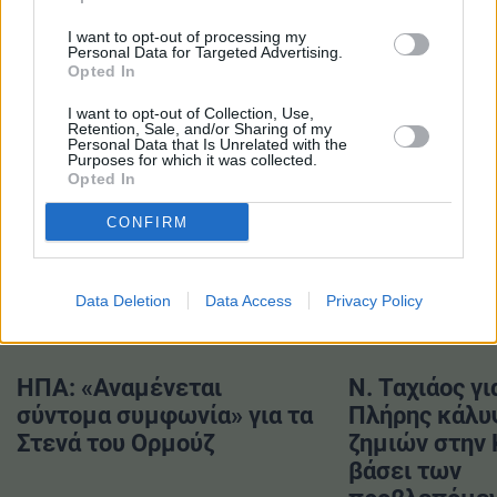
TAGS
I want to opt-out of processing my
Personal Data for Targeted Advertising.
#OMV
#Reuters
#Αγορά ενέργειας
Opted In
#Αυστρία
#Βιέννη
#πετρέλαιο
I want to opt-out of Collection, Use,
#φυσικό αέριο
Retention, Sale, and/or Sharing of my
Personal Data that Is Unrelated with the
Purposes for which it was collected.
Opted In
CONFIRM
ΔΙΑΒΑΣΤΕ ΕΠΙΣΗΣ
Data Deletion
Data Access
Privacy Policy
ΗΠΑ: «Αναμένεται
Ν. Ταχιάος γι
σύντομα συμφωνία» για τα
Πλήρης κάλυ
Στενά του Ορμούζ
ζημιών στην
βάσει των