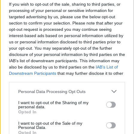
If you wish to opt-out of the sale, sharing to third parties, or
τιμές της ενέργειας για το 2026, εκτιμώντας ότι το αργό
processing of your personal or sensitive information for
πετρέλαιο Brent θα κοστίζει
μεταξύ 85 και 95 δολ. το
targeted advertising by us, please use the below opt-out
βαρέλι φέτος
, με την υπόθεση ότι τα Στενά του Ορμούζ
section to confirm your selection. Please note that after your
opt-out request is processed you may continue seeing
θα ανοίξουν ξανά μέχρι τα τέλη Ιουνίου.
interest-based ads based on personal information utilized by
us or personal information disclosed to third parties prior to
Περισσότερες ειδήσεις
your opt-out. You may separately opt-out of the further
disclosure of your personal information by third parties on the
IAB’s list of downstream participants. This information may
also be disclosed by us to third parties on the
IAB’s List of
Νέο ράλι άνω του 5% στο πετρέλαιο μετά τις απειλές
Downstream Participants
that may further disclose it to other
Trump
third parties.
CFO της Chevron σε Trump: Οι τιμές της βενζίνης δεν…
Personal Data Processing Opt Outs
πέφτουν από τη μια μέρα στην άλλη
I want to opt-out of the Sharing of my
personal data.
Opted In
D. Trump: «Ίσως χτυπήσουμε ξανά το Ιράν απόψε» – Στο
στόχαστρο ηλεκτρικό δίκτυο και νερό
I want to opt-out of the Sale of my
Personal Data.
Opted In