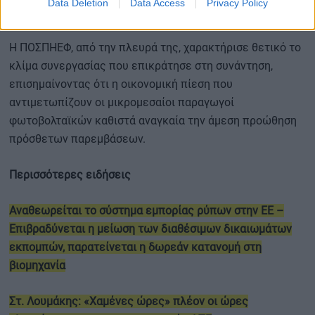
η επιτάχυνση των διαδικασιών, ώστε τα νέα μέτρα να
Data Deletion
Data Access
Privacy Policy
εφαρμοστούν το συντομότερο δυνατό.
Η ΠΟΣΠΗΕΦ, από την πλευρά της, χαρακτήρισε θετικό το
κλίμα συνεργασίας που επικράτησε στη συνάντηση,
επισημαίνοντας ότι η οικονομική πίεση που
αντιμετωπίζουν οι μικρομεσαίοι παραγωγοί
φωτοβολταϊκών καθιστά αναγκαία την άμεση προώθηση
πρόσθετων παρεμβάσεων.
Περισσότερες ειδήσεις
Αναθεωρείται το σύστημα εμπορίας ρύπων στην ΕΕ –
Επιβραδύνεται η μείωση των διαθέσιμων δικαιωμάτων
εκπομπών, παρατείνεται η δωρεάν κατανομή στη
βιομηχανία
Στ. Λουμάκης: «Χαμένες ώρες» πλέον οι ώρες