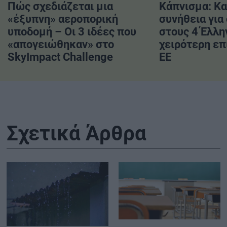
Πώς σχεδιάζεται μια
Κάπνισμα: Κ
«έξυπνη» αεροπορική
συνήθεια για
υποδομή – Οι 3 ιδέες που
στους 4 Έλλη
«απογειώθηκαν» στο
χειρότερη επ
SkyImpact Challenge
ΕΕ
Σχετικά Άρθρα