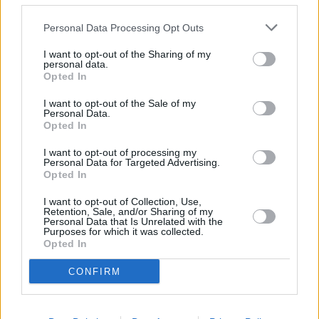
Από την πλευρά του, ο υφυπουργός
Νίκος Τσάφος
Personal Data Processing Opt Outs
διευκρίνισε ότι, λόγω του ελληνικού μοντέλου στήριξης
των φωτοβολταϊκών, η εμπροσθοβαρής ενίσχυση δεν
I want to opt-out of the Sharing of my
personal data.
μπορεί να υπολογιστεί με βάση την εγκατεστημένη ισχύ,
Opted In
αλλά θα πρέπει να συνδέεται με την τιμή αναφοράς.
I want to opt-out of the Sale of my
Personal Data.
Τα επόμενα βήματα
Opted In
I want to opt-out of processing my
Κατά τη διάρκεια της συνάντησης συμφωνήθηκαν τρεις
Personal Data for Targeted Advertising.
Opted In
βασικές κατευθύνσεις:
η συνέχιση των διαβουλεύσεων μεταξύ ΥΠΕΝ και
I want to opt-out of Collection, Use,
ΠΟΣΠΗΕΦ για τον ακριβή καθορισμό των δικαιούχων
Retention, Sale, and/or Sharing of my
Personal Data that Is Unrelated with the
των νέων μέτρων,
Purposes for which it was collected.
η κοινή επικοινωνία του ΥΠΕΝ, της ΠΟΣΠΗΕΦ και της
Opted In
SolarPower Europe
με τις Γενικές Διευθύνσεις
DG
ENER
και
DG COMP
της Ευρωπαϊκής Επιτροπής, ώστε
CONFIRM
να ενισχυθεί η τεκμηρίωση του ελληνικού αιτήματος
για την παράταση των συμβάσεων λειτουργικής
ενίσχυσης,