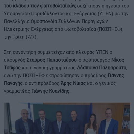
του κλάδου των φωτοβολταϊκών,
συζήτησαν η ηγεσία του
Υπουργείου Περιβάλλοντος και Ενέργειας (ΥΠΕΝ) με την
Πανελλήνια Ομοσπονδία Συλλόγων Παραγωγών
Ηλεκτρικής Ενέργειας από Φωτοβολταϊκά (ΠΟΣΠΗΕΦ),
την Τρίτη (7/7).
Στη συνάντηση συμμετείχαν από πλευράς ΥΠΕΝ ο
υπουργός
Σταύρος Παπασταύρου
, ο υφυπουργός
Νίκος
Τσάφος
και η γενική γραμματέας
Δέσποινα Παληαρούτα
,
ενώ την ΠΟΣΠΗΕΦ εκπροσώπησαν ο πρόεδρος
Γιάννης
Παναγής
, ο αντιπρόεδρος
Άρης Νίκας
και ο γενικός
γραμματέας
Γιάννης Κυανίδης
.