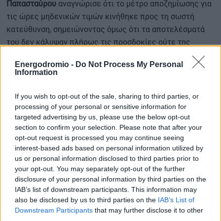
Παπασταύρου
αναγνώρισε ότι το μέτρο αποζημίωσης για
τις ώρες μηδενικών τιμών κινήθηκε προς τη σωστή
κατεύθυνση, σημειώνοντας όμως ότι τα αποτελέσματά
του δεν κάλυψαν πλήρως τις προσδοκίες ούτε της
αγοράς ούτε του ίδιου του υπουργείου.
Energodromio -
Do Not Process My Personal
Information
Παράλληλα διαβεβαίωσε ότι συνεχίζονται οι
προσπάθειες για την εξασφάλιση της απαραίτητης
If you wish to opt-out of the sale, sharing to third parties, or
έγκρισης από την
Ευρωπαϊκή Επιτροπή
σχετικά με την
processing of your personal or sensitive information for
targeted advertising by us, please use the below opt-out
πενταετή παράταση των συμβάσεων λειτουργικής
section to confirm your selection. Please note that after your
ενίσχυσης.
opt-out request is processed you may continue seeing
interest-based ads based on personal information utilized by
Αναφορικά με την εμπροσθοβαρή ενίσχυση, ο υπουργός
us or personal information disclosed to third parties prior to
υπογράμμισε ότι μπορεί να λειτουργήσει ως σημαντική
your opt-out. You may separately opt-out of the further
disclosure of your personal information by third parties on the
ανάσα για τους παραγωγούς, ωστόσο θα πρέπει να
IAB’s list of downstream participants. This information may
καθοριστούν με σαφήνεια τόσο οι δικαιούχοι όσο και ο
also be disclosed by us to third parties on the
IAB’s List of
τρόπος επιστροφής της ενίσχυσης.
Downstream Participants
that may further disclose it to other
third parties.