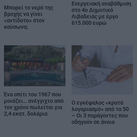
Ενεργειακή αναβάθμιση
Μπορεί το νερό της
στο 4ο Δημοτικό
βροχής να γίνει
Λιβαδειάς με έργο
«αντίδοτο» στον
615.000 ευρώ
καύσωνα;
Ένα σπίτι του 1967 που
μοιάζει… ανέγγιχτο από
Ο εγκέφαλος «κρατά
τον χρόνο πωλείται για
λογαριασμό» από τα 50
2,4 εκατ. δολάρια
– Οι 3 παράγοντες που
οδηγούν σε άνοια