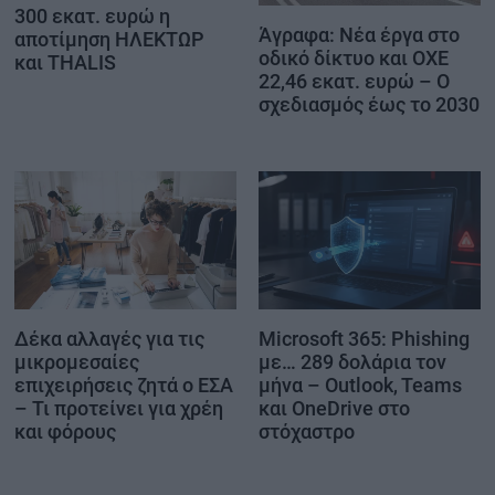
300 εκατ. ευρώ η
Άγραφα: Νέα έργα στο
αποτίμηση ΗΛΕΚΤΩΡ
οδικό δίκτυο και ΟΧΕ
και THALIS
22,46 εκατ. ευρώ – Ο
σχεδιασμός έως το 2030
Δέκα αλλαγές για τις
Microsoft 365: Phishing
μικρομεσαίες
με… 289 δολάρια τον
επιχειρήσεις ζητά ο ΕΣΑ
μήνα – Outlook, Teams
– Τι προτείνει για χρέη
και OneDrive στο
και φόρους
στόχαστρο