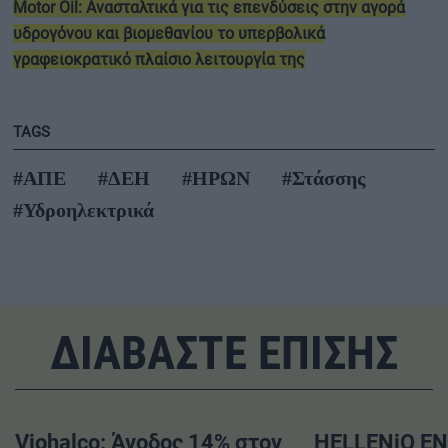
Motor Oil: Ανασταλτικά για τις επενδύσεις στην αγορά
υδρογόνου και βιομεθανίου το υπερβολικά
γραφειοκρατικό πλαίσιο λειτουργία της
TAGS
#ΑΠΕ
#ΔΕΗ
#ΗΡΩΝ
#Στάσσης
#Υδροηλεκτρικά
ΔΙΑΒΑΣΤΕ ΕΠΙΣΗΣ
Viohalco: Άνοδος 14% στον
HELLENiQ EN