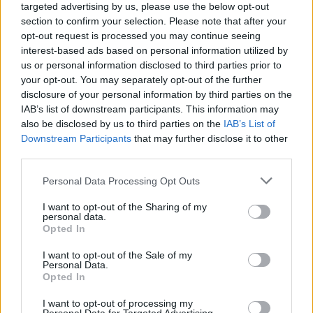
μοιράζονται το 4,2% της αγοράς.
targeted advertising by us, please use the below opt-out
section to confirm your selection. Please note that after your
opt-out request is processed you may continue seeing
Στην Υψηλή Τάση ξεχωρίζει η ΔΕΗ με 23,4% έχοντας
interest-based ads based on personal information utilized by
αυξήσει το μερίδιο της σε σχέση με τον Μάρτιο που ήταν
us or personal information disclosed to third parties prior to
19,8%. Το μερίδιο της Ήρων ήταν στο 11,1%, η Enerwave
your opt-out. You may separately opt-out of the further
αύξησε το μερίδιο της στο 10% έναντι 8,5% τον
disclosure of your personal information by third parties on the
IAB’s list of downstream participants. This information may
προηγούμενο μήνα, η ΙΝΤΕΡΜΠΕΤΟΝ είναι στο 5,1% ενώ
also be disclosed by us to third parties on the
IAB’s List of
οι υπόλοιπες εταιρίες μοιράζονται το 1,2%.
Downstream Participants
that may further disclose it to other
third parties.
Παραγωγή και Φορείς Εκπροσώπησης
Personal Data Processing Opt Outs
Στο κομμάτι της παραγωγής, η ΔΕΗ συνεχίζει να κατέχει
I want to opt-out of the Sharing of my
την πρώτη θέση στην παραγωγή με αυξημένο μερίδιο σε
personal data.
Opted In
σχέση με τον προηγούμενο μήνα στο 51,02%. Ακολουθεί η
Enerwave το μερίδιο της οποία έχει αυξηθεί επίσης από
I want to opt-out of the Sale of my
Personal Data.
8,97% σε 9,83%. Σημαντικά αυξημένο είναι και το μερίδιο
Opted In
της Ήρων στο 8,61%, ενώ η μονάδα Κόρινθος Power
I want to opt-out of processing my
συμμετείχε στην παραγωγή με μερίδιο 3,16%. Η